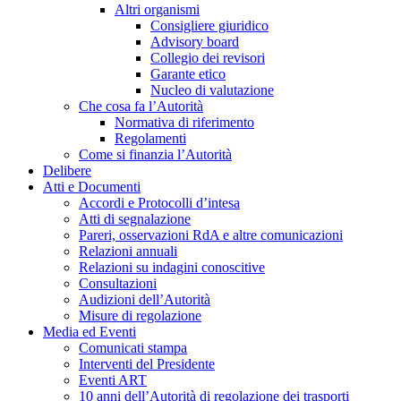
Altri organismi
Consigliere giuridico
Advisory board
Collegio dei revisori
Garante etico
Nucleo di valutazione
Che cosa fa l’Autorità
Normativa di riferimento
Regolamenti
Come si finanzia l’Autorità
Delibere
Atti e Documenti
Accordi e Protocolli d’intesa
Atti di segnalazione
Pareri, osservazioni RdA e altre comunicazioni
Relazioni annuali
Relazioni su indagini conoscitive
Consultazioni
Audizioni dell’Autorità
Misure di regolazione
Media ed Eventi
Comunicati stampa
Interventi del Presidente
Eventi ART
10 anni dell’Autorità di regolazione dei trasporti