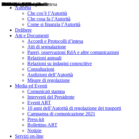
Delibere
Pareri
Consultazioni
Audizioni
Atti di Segnalazione
Accordi e Protocolli d'Intesa
Relazioni annuali
Misure di regolazione
Notizie
Comunicati Stampa
Bollettini ART
Convegni ART
Interviste del Presidente
Articoli in primo piano
Interventi del Presidente
2004
2005
2010
2013
2014
2015
2016
2017
2018
2019
202
2020
2021
2022
2023
2024
2025
2026
Aereo
Marittimo
Terrestre
Autorità
Che cos’è l’Autorità
Che cosa fa l’Autorità
Come si finanzia l’Autorità
Delibere
Atti e Documenti
Accordi e Protocolli d’intesa
Atti di segnalazione
Pareri, osservazioni RdA e altre comunicazioni
Relazioni annuali
Relazioni su indagini conoscitive
Consultazioni
Audizioni dell’Autorità
Misure di regolazione
Media ed Eventi
Comunicati stampa
Interventi del Presidente
Eventi ART
10 anni dell’Autorità di regolazione dei trasporti
Campagna di comunicazione 2021
Press-kit
Bollettino ART
Notizie
Servizi on-line