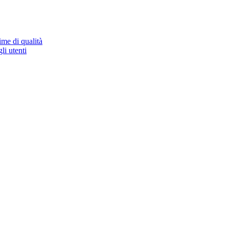
ime di qualità
li utenti