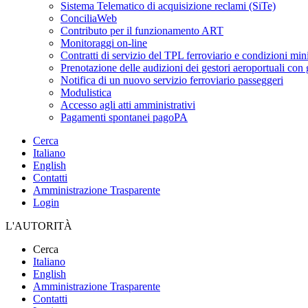
Sistema Telematico di acquisizione reclami (SiTe)
ConciliaWeb
Contributo per il funzionamento ART
Monitoraggi on-line
Contratti di servizio del TPL ferroviario e condizioni min
Prenotazione delle audizioni dei gestori aeroportuali con g
Notifica di un nuovo servizio ferroviario passeggeri
Modulistica
Accesso agli atti amministrativi
Pagamenti spontanei pagoPA
Cerca
Italiano
English
Contatti
Amministrazione Trasparente
Login
L'AUTORITÀ
Cerca
Italiano
English
Amministrazione Trasparente
Contatti