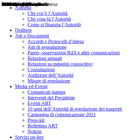
Delibere
Pareri
Consultazioni
Audizioni
Atti di Segnalazione
Accordi e Protocolli d'Intesa
Relazioni annuali
Misure di regolazione
Notizie
Comunicati Stampa
Bollettini ART
Convegni ART
Interviste del Presidente
Articoli in primo piano
Interventi del Presidente
2004
2005
2010
2013
2014
2015
2016
2017
2018
2019
202
2020
2021
2022
2023
2024
2025
2026
Aereo
Marittimo
Terrestre
Autorità
Che cos’è l’Autorità
Che cosa fa l’Autorità
Come si finanzia l’Autorità
Delibere
Atti e Documenti
Accordi e Protocolli d’intesa
Atti di segnalazione
Pareri, osservazioni RdA e altre comunicazioni
Relazioni annuali
Relazioni su indagini conoscitive
Consultazioni
Audizioni dell’Autorità
Misure di regolazione
Media ed Eventi
Comunicati stampa
Interventi del Presidente
Eventi ART
10 anni dell’Autorità di regolazione dei trasporti
Campagna di comunicazione 2021
Press-kit
Bollettino ART
Notizie
Servizi on-line