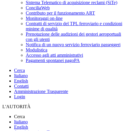
Sistema Telematico di acquisizione reclami (SiTe)
ConciliaWeb
Contributo per il funzionamento ART
Monitoraggi on-line
Contratti di servizio del TPL ferroviario e condizioni
minime di qualità
Prenotazione delle audizioni dei gestori aeroportuali
con gli utenti
Notifica di un nuovo servizio ferroviario passeggeri
Modulistica
Accesso agli atti amministrativi
Pagamenti spontanei pagoPA
Cerca
Italiano
English
Contatti
Amministrazione Trasparente
Login
L'AUTORITÀ
Cerca
Italiano
English