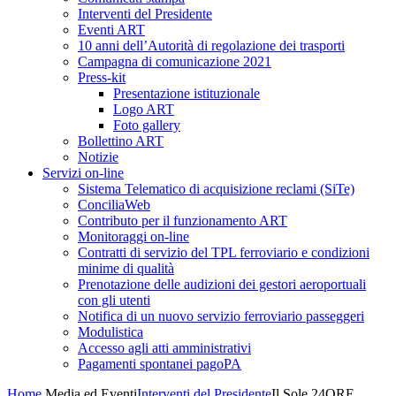
Interventi del Presidente
Eventi ART
10 anni dell’Autorità di regolazione dei trasporti
Campagna di comunicazione 2021
Press-kit
Presentazione istituzionale
Logo ART
Foto gallery
Bollettino ART
Notizie
Servizi on-line
Sistema Telematico di acquisizione reclami (SiTe)
ConciliaWeb
Contributo per il funzionamento ART
Monitoraggi on-line
Contratti di servizio del TPL ferroviario e condizioni
minime di qualità
Prenotazione delle audizioni dei gestori aeroportuali
con gli utenti
Notifica di un nuovo servizio ferroviario passeggeri
Modulistica
Accesso agli atti amministrativi
Pagamenti spontanei pagoPA
Home
Media ed Eventi
Interventi del Presidente
Il Sole 24ORE