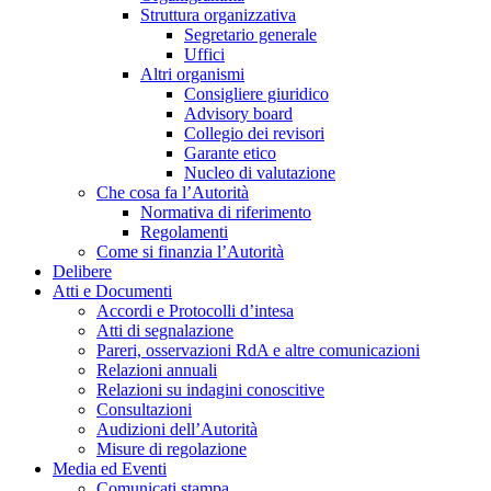
Struttura organizzativa
Segretario generale
Uffici
Altri organismi
Consigliere giuridico
Advisory board
Collegio dei revisori
Garante etico
Nucleo di valutazione
Che cosa fa l’Autorità
Normativa di riferimento
Regolamenti
Come si finanzia l’Autorità
Delibere
Atti e Documenti
Accordi e Protocolli d’intesa
Atti di segnalazione
Pareri, osservazioni RdA e altre comunicazioni
Relazioni annuali
Relazioni su indagini conoscitive
Consultazioni
Audizioni dell’Autorità
Misure di regolazione
Media ed Eventi
Comunicati stampa