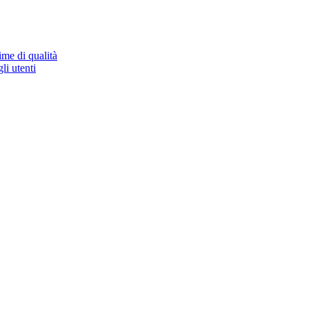
ime di qualità
li utenti