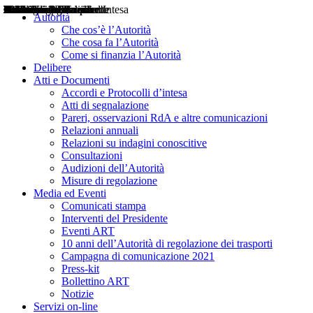
Delibere
Pareri
Consultazioni
Audizioni
Atti di Segnalazione
Accordi e Protocolli d'Intesa
Relazioni annuali
Misure di regolazione
Notizie
Comunicati Stampa
Bollettini ART
Convegni ART
Interviste del Presidente
Articoli in primo piano
Interventi del Presidente
2004
2005
2010
2013
2014
2015
2016
2017
2018
2019
202
2020
2021
2022
2023
2024
2025
2026
Aereo
Marittimo
Terrestre
Autorità
Che cos’è l’Autorità
Che cosa fa l’Autorità
Come si finanzia l’Autorità
Delibere
Atti e Documenti
Accordi e Protocolli d’intesa
Atti di segnalazione
Pareri, osservazioni RdA e altre comunicazioni
Relazioni annuali
Relazioni su indagini conoscitive
Consultazioni
Audizioni dell’Autorità
Misure di regolazione
Media ed Eventi
Comunicati stampa
Interventi del Presidente
Eventi ART
10 anni dell’Autorità di regolazione dei trasporti
Campagna di comunicazione 2021
Press-kit
Bollettino ART
Notizie
Servizi on-line