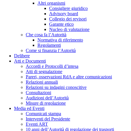
Altri organismi
Consigliere giuridico
Advisory board
Collegio dei revisori
Garante etico
Nucleo di valutazione
Che cosa fa l’Autorità
Normativa di riferimento
Regolamenti
Come si finanzia l’Autorità
Delibere
Atti e Documenti
Accordi e Protocolli d’intesa
Atti di segnalazione
Pareri, osservazioni RdA e altre comunicazioni
Relazioni annuali
Relazioni su indagini conoscitive
Consultazioni
Audizioni dell’Autorità
Misure di regolazione
Media ed Eventi
Comunicati stampa
Interventi del Presidente
Eventi ART
10 anni dell’Autorità di regolazione dei trasporti