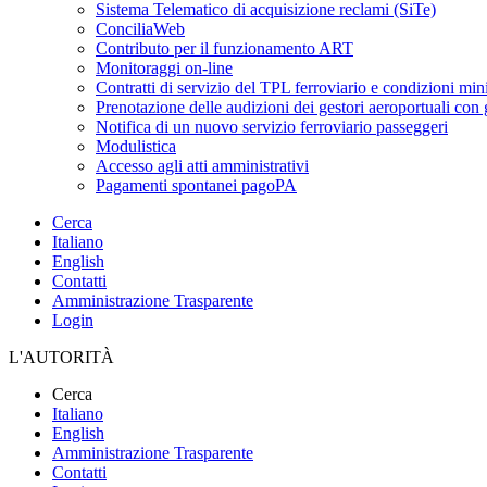
Sistema Telematico di acquisizione reclami (SiTe)
ConciliaWeb
Contributo per il funzionamento ART
Monitoraggi on-line
Contratti di servizio del TPL ferroviario e condizioni min
Prenotazione delle audizioni dei gestori aeroportuali con g
Notifica di un nuovo servizio ferroviario passeggeri
Modulistica
Accesso agli atti amministrativi
Pagamenti spontanei pagoPA
Cerca
Italiano
English
Contatti
Amministrazione Trasparente
Login
L'AUTORITÀ
Cerca
Italiano
English
Amministrazione Trasparente
Contatti