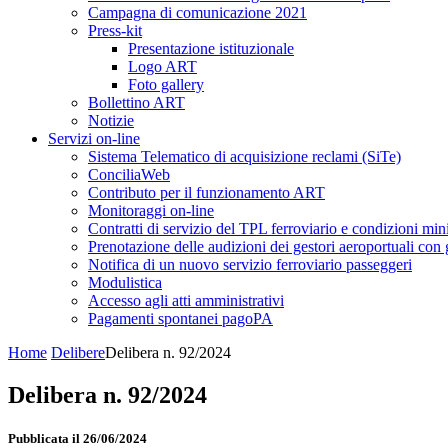
Campagna di comunicazione 2021
Press-kit
Presentazione istituzionale
Logo ART
Foto gallery
Bollettino ART
Notizie
Servizi on-line
Sistema Telematico di acquisizione reclami (SiTe)
ConciliaWeb
Contributo per il funzionamento ART
Monitoraggi on-line
Contratti di servizio del TPL ferroviario e condizioni min
Prenotazione delle audizioni dei gestori aeroportuali con g
Notifica di un nuovo servizio ferroviario passeggeri
Modulistica
Accesso agli atti amministrativi
Pagamenti spontanei pagoPA
Home
Delibere
Delibera n. 92/2024
Delibera n. 92/2024
Pubblicata il 26/06/2024