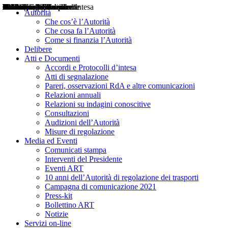
Delibere
Pareri
Consultazioni
Audizioni
Atti di Segnalazione
Accordi e Protocolli d'Intesa
Relazioni annuali
Misure di regolazione
Notizie
Comunicati Stampa
Bollettini ART
Convegni ART
Interviste del Presidente
Articoli in primo piano
Interventi del Presidente
2004
2005
2010
2013
2014
2015
2016
2017
2018
2019
202
2020
2021
2022
2023
2024
2025
2026
Aereo
Marittimo
Terrestre
Autorità
Che cos’è l’Autorità
Che cosa fa l’Autorità
Come si finanzia l’Autorità
Delibere
Atti e Documenti
Accordi e Protocolli d’intesa
Atti di segnalazione
Pareri, osservazioni RdA e altre comunicazioni
Relazioni annuali
Relazioni su indagini conoscitive
Consultazioni
Audizioni dell’Autorità
Misure di regolazione
Media ed Eventi
Comunicati stampa
Interventi del Presidente
Eventi ART
10 anni dell’Autorità di regolazione dei trasporti
Campagna di comunicazione 2021
Press-kit
Bollettino ART
Notizie
Servizi on-line