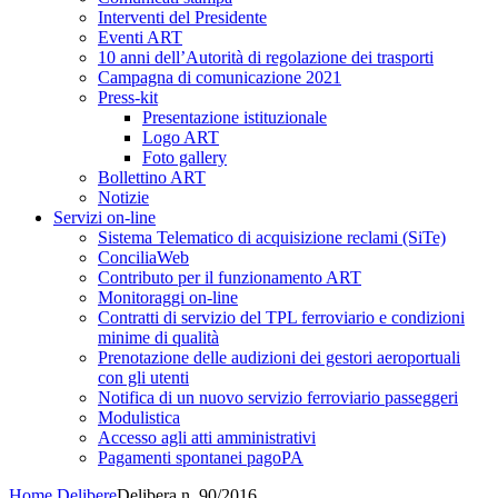
Interventi del Presidente
Eventi ART
10 anni dell’Autorità di regolazione dei trasporti
Campagna di comunicazione 2021
Press-kit
Presentazione istituzionale
Logo ART
Foto gallery
Bollettino ART
Notizie
Servizi on-line
Sistema Telematico di acquisizione reclami (SiTe)
ConciliaWeb
Contributo per il funzionamento ART
Monitoraggi on-line
Contratti di servizio del TPL ferroviario e condizioni
minime di qualità
Prenotazione delle audizioni dei gestori aeroportuali
con gli utenti
Notifica di un nuovo servizio ferroviario passeggeri
Modulistica
Accesso agli atti amministrativi
Pagamenti spontanei pagoPA
Home
Delibere
Delibera n. 90/2016