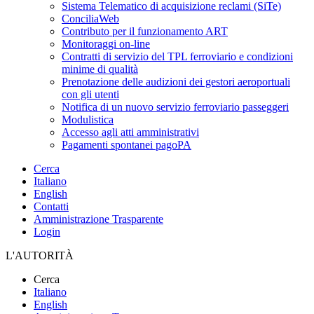
Sistema Telematico di acquisizione reclami (SiTe)
ConciliaWeb
Contributo per il funzionamento ART
Monitoraggi on-line
Contratti di servizio del TPL ferroviario e condizioni
minime di qualità
Prenotazione delle audizioni dei gestori aeroportuali
con gli utenti
Notifica di un nuovo servizio ferroviario passeggeri
Modulistica
Accesso agli atti amministrativi
Pagamenti spontanei pagoPA
Cerca
Italiano
English
Contatti
Amministrazione Trasparente
Login
L'AUTORITÀ
Cerca
Italiano
English