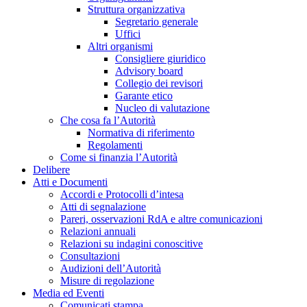
Struttura organizzativa
Segretario generale
Uffici
Altri organismi
Consigliere giuridico
Advisory board
Collegio dei revisori
Garante etico
Nucleo di valutazione
Che cosa fa l’Autorità
Normativa di riferimento
Regolamenti
Come si finanzia l’Autorità
Delibere
Atti e Documenti
Accordi e Protocolli d’intesa
Atti di segnalazione
Pareri, osservazioni RdA e altre comunicazioni
Relazioni annuali
Relazioni su indagini conoscitive
Consultazioni
Audizioni dell’Autorità
Misure di regolazione
Media ed Eventi
Comunicati stampa