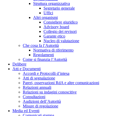
Struttura organizzativa
Segretario generale
Uffici
Altri organismi
Consigliere giuridico
Advisory board
Collegio dei revisori
Garante etico
Nucleo di valutazione
Che cosa fa l’Autorità
Normativa di riferimento
Regolamenti
Come si finanzia l’Autorità
Delibere
Atti e Documenti
Accordi e Protocolli d’intesa
Atti di segnalazione
Pareri, osservazioni RdA e altre comunicazioni
Relazioni annuali
Relazioni su indagini conoscitive
Consultazioni
Audizioni dell’Autorità
Misure di regolazione
Media ed Eventi
Comunicati stampa