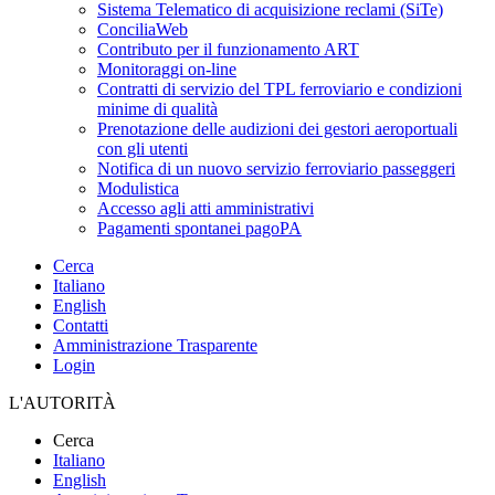
Sistema Telematico di acquisizione reclami (SiTe)
ConciliaWeb
Contributo per il funzionamento ART
Monitoraggi on-line
Contratti di servizio del TPL ferroviario e condizioni
minime di qualità
Prenotazione delle audizioni dei gestori aeroportuali
con gli utenti
Notifica di un nuovo servizio ferroviario passeggeri
Modulistica
Accesso agli atti amministrativi
Pagamenti spontanei pagoPA
Cerca
Italiano
English
Contatti
Amministrazione Trasparente
Login
L'AUTORITÀ
Cerca
Italiano
English