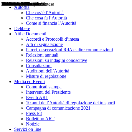
Delibere
Pareri
Consultazioni
Audizioni
Atti di Segnalazione
Accordi e Protocolli d'Intesa
Relazioni annuali
Misure di regolazione
Notizie
Comunicati Stampa
Bollettini ART
Convegni ART
Interviste del Presidente
Articoli in primo piano
Interventi del Presidente
2004
2005
2010
2013
2014
2015
2016
2017
2018
2019
202
2020
2021
2022
2023
2024
2025
2026
Aereo
Marittimo
Terrestre
Autorità
Che cos’è l’Autorità
Che cosa fa l’Autorità
Come si finanzia l’Autorità
Delibere
Atti e Documenti
Accordi e Protocolli d’intesa
Atti di segnalazione
Pareri, osservazioni RdA e altre comunicazioni
Relazioni annuali
Relazioni su indagini conoscitive
Consultazioni
Audizioni dell’Autorità
Misure di regolazione
Media ed Eventi
Comunicati stampa
Interventi del Presidente
Eventi ART
10 anni dell’Autorità di regolazione dei trasporti
Campagna di comunicazione 2021
Press-kit
Bollettino ART
Notizie
Servizi on-line