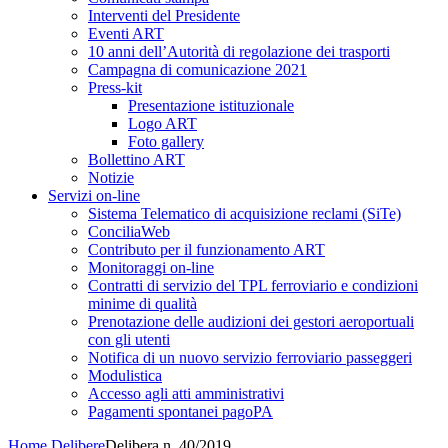
Interventi del Presidente
Eventi ART
10 anni dell’Autorità di regolazione dei trasporti
Campagna di comunicazione 2021
Press-kit
Presentazione istituzionale
Logo ART
Foto gallery
Bollettino ART
Notizie
Servizi on-line
Sistema Telematico di acquisizione reclami (SiTe)
ConciliaWeb
Contributo per il funzionamento ART
Monitoraggi on-line
Contratti di servizio del TPL ferroviario e condizioni
minime di qualità
Prenotazione delle audizioni dei gestori aeroportuali
con gli utenti
Notifica di un nuovo servizio ferroviario passeggeri
Modulistica
Accesso agli atti amministrativi
Pagamenti spontanei pagoPA
Home
Delibere
Delibera n. 40/2019