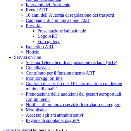
Interventi del Presidente
Eventi ART
10 anni dell’Autorità di regolazione dei trasporti
Campagna di comunicazione 2021
Press-kit
Presentazione istituzionale
Logo ART
Foto gallery
Bollettino ART
Notizie
Servizi on-line
Sistema Telematico di acquisizione reclami (SiTe)
ConciliaWeb
Contributo per il funzionamento ART
Monitoraggi on-line
Contratti di servizio del TPL ferroviario e condizioni
minime di qualità
Prenotazione delle audizioni dei gestori aeroportuali
con gli utenti
Notifica di un nuovo servizio ferroviario passeggeri
Modulistica
Accesso agli atti amministrativi
Pagamenti spontanei pagoPA
Home
Delibere
Delibera n. 23/2017