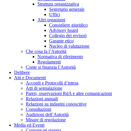
Struttura organizzativa
Segretario generale
Uffici
Altri organismi
Consigliere giuridico
Advisory board
Collegio dei revisori
Garante etico
Nucleo di valutazione
Che cosa fa l’Autorità
Normativa di riferimento
Regolamenti
Come si finanzia l’Autorità
Delibere
Atti e Documenti
Accordi e Protocolli d’intesa
Atti di segnalazione
Pareri, osservazioni RdA e altre comunicazioni
Relazioni annuali
Relazioni su indagini conoscitive
Consultazioni
Audizioni dell’Autorità
Misure di regolazione
Media ed Eventi
Comunicati stampa