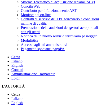
Sistema Telematico di acquisizione reclami (SiTe)
ConciliaWeb
Contributo per il funzionamento ART
Monitoraggi on-line
Contratti di servizio del TPL ferroviario e condizioni
minime di qualità
Prenotazione delle audizioni dei gestori aeroportuali
con gli utenti
Notifica di un nuovo servizio ferroviario passeggeri
Modulistica
Accesso agli atti amministrativi
Pagamenti spontanei pagoPA
Cerca
Italiano
English
Contatti
Amministrazione Trasparente
Login
L'AUTORITÀ
Cerca
Italiano
English