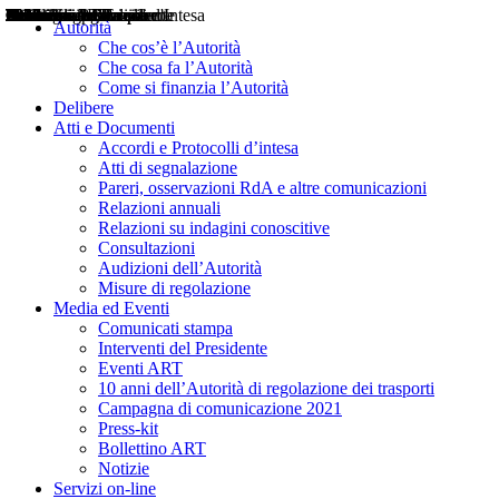
Delibere
Pareri
Consultazioni
Audizioni
Atti di Segnalazione
Accordi e Protocolli d'Intesa
Relazioni annuali
Misure di regolazione
Notizie
Comunicati Stampa
Bollettini ART
Convegni ART
Interviste del Presidente
Articoli in primo piano
Interventi del Presidente
2004
2005
2010
2013
2014
2015
2016
2017
2018
2019
202
2020
2021
2022
2023
2024
2025
2026
Aereo
Marittimo
Terrestre
Autorità
Che cos’è l’Autorità
Che cosa fa l’Autorità
Come si finanzia l’Autorità
Delibere
Atti e Documenti
Accordi e Protocolli d’intesa
Atti di segnalazione
Pareri, osservazioni RdA e altre comunicazioni
Relazioni annuali
Relazioni su indagini conoscitive
Consultazioni
Audizioni dell’Autorità
Misure di regolazione
Media ed Eventi
Comunicati stampa
Interventi del Presidente
Eventi ART
10 anni dell’Autorità di regolazione dei trasporti
Campagna di comunicazione 2021
Press-kit
Bollettino ART
Notizie
Servizi on-line