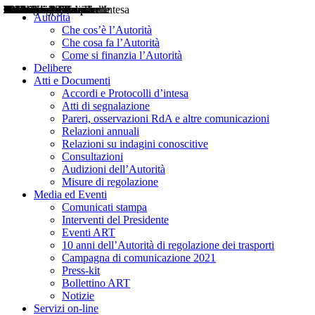
Delibere
Pareri
Consultazioni
Audizioni
Atti di Segnalazione
Accordi e Protocolli d'Intesa
Relazioni annuali
Misure di regolazione
Notizie
Comunicati Stampa
Bollettini ART
Convegni ART
Interviste del Presidente
Articoli in primo piano
Interventi del Presidente
2004
2005
2010
2013
2014
2015
2016
2017
2018
2019
202
2020
2021
2022
2023
2024
2025
2026
Aereo
Marittimo
Terrestre
Autorità
Che cos’è l’Autorità
Che cosa fa l’Autorità
Come si finanzia l’Autorità
Delibere
Atti e Documenti
Accordi e Protocolli d’intesa
Atti di segnalazione
Pareri, osservazioni RdA e altre comunicazioni
Relazioni annuali
Relazioni su indagini conoscitive
Consultazioni
Audizioni dell’Autorità
Misure di regolazione
Media ed Eventi
Comunicati stampa
Interventi del Presidente
Eventi ART
10 anni dell’Autorità di regolazione dei trasporti
Campagna di comunicazione 2021
Press-kit
Bollettino ART
Notizie
Servizi on-line