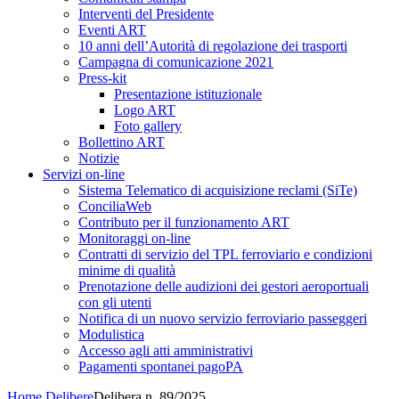
Interventi del Presidente
Eventi ART
10 anni dell’Autorità di regolazione dei trasporti
Campagna di comunicazione 2021
Press-kit
Presentazione istituzionale
Logo ART
Foto gallery
Bollettino ART
Notizie
Servizi on-line
Sistema Telematico di acquisizione reclami (SiTe)
ConciliaWeb
Contributo per il funzionamento ART
Monitoraggi on-line
Contratti di servizio del TPL ferroviario e condizioni
minime di qualità
Prenotazione delle audizioni dei gestori aeroportuali
con gli utenti
Notifica di un nuovo servizio ferroviario passeggeri
Modulistica
Accesso agli atti amministrativi
Pagamenti spontanei pagoPA
Home
Delibere
Delibera n. 89/2025