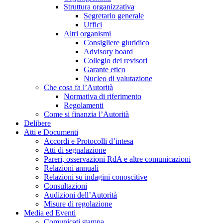
Struttura organizzativa
Segretario generale
Uffici
Altri organismi
Consigliere giuridico
Advisory board
Collegio dei revisori
Garante etico
Nucleo di valutazione
Che cosa fa l’Autorità
Normativa di riferimento
Regolamenti
Come si finanzia l’Autorità
Delibere
Atti e Documenti
Accordi e Protocolli d’intesa
Atti di segnalazione
Pareri, osservazioni RdA e altre comunicazioni
Relazioni annuali
Relazioni su indagini conoscitive
Consultazioni
Audizioni dell’Autorità
Misure di regolazione
Media ed Eventi
Comunicati stampa