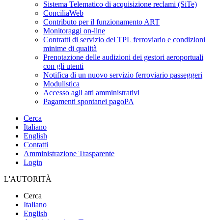
Sistema Telematico di acquisizione reclami (SiTe)
ConciliaWeb
Contributo per il funzionamento ART
Monitoraggi on-line
Contratti di servizio del TPL ferroviario e condizioni
minime di qualità
Prenotazione delle audizioni dei gestori aeroportuali
con gli utenti
Notifica di un nuovo servizio ferroviario passeggeri
Modulistica
Accesso agli atti amministrativi
Pagamenti spontanei pagoPA
Cerca
Italiano
English
Contatti
Amministrazione Trasparente
Login
L'AUTORITÀ
Cerca
Italiano
English