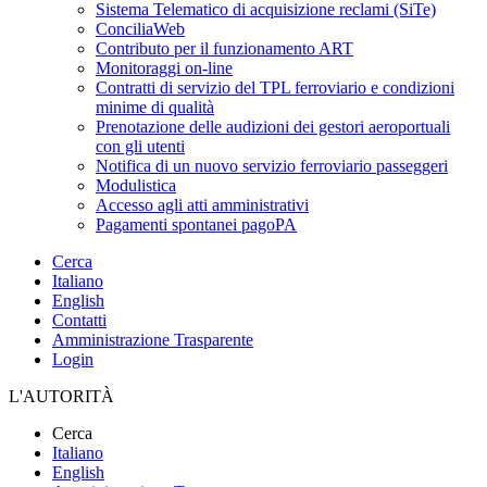
Sistema Telematico di acquisizione reclami (SiTe)
ConciliaWeb
Contributo per il funzionamento ART
Monitoraggi on-line
Contratti di servizio del TPL ferroviario e condizioni
minime di qualità
Prenotazione delle audizioni dei gestori aeroportuali
con gli utenti
Notifica di un nuovo servizio ferroviario passeggeri
Modulistica
Accesso agli atti amministrativi
Pagamenti spontanei pagoPA
Cerca
Italiano
English
Contatti
Amministrazione Trasparente
Login
L'AUTORITÀ
Cerca
Italiano
English