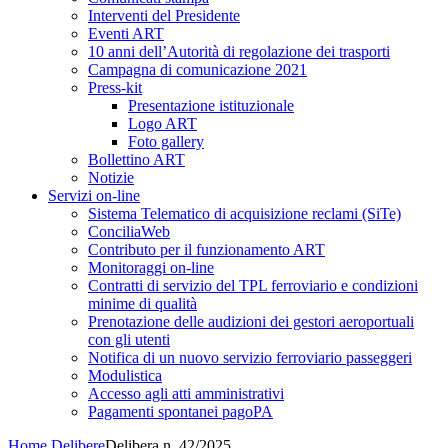
Interventi del Presidente
Eventi ART
10 anni dell’Autorità di regolazione dei trasporti
Campagna di comunicazione 2021
Press-kit
Presentazione istituzionale
Logo ART
Foto gallery
Bollettino ART
Notizie
Servizi on-line
Sistema Telematico di acquisizione reclami (SiTe)
ConciliaWeb
Contributo per il funzionamento ART
Monitoraggi on-line
Contratti di servizio del TPL ferroviario e condizioni
minime di qualità
Prenotazione delle audizioni dei gestori aeroportuali
con gli utenti
Notifica di un nuovo servizio ferroviario passeggeri
Modulistica
Accesso agli atti amministrativi
Pagamenti spontanei pagoPA
Home
Delibere
Delibera n. 42/2025