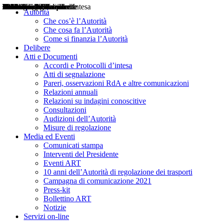
Delibere
Pareri
Consultazioni
Audizioni
Atti di Segnalazione
Accordi e Protocolli d'Intesa
Relazioni annuali
Misure di regolazione
Notizie
Comunicati Stampa
Bollettini ART
Convegni ART
Interviste del Presidente
Articoli in primo piano
Interventi del Presidente
2004
2005
2010
2013
2014
2015
2016
2017
2018
2019
202
2020
2021
2022
2023
2024
2025
2026
Aereo
Marittimo
Terrestre
Autorità
Che cos’è l’Autorità
Che cosa fa l’Autorità
Come si finanzia l’Autorità
Delibere
Atti e Documenti
Accordi e Protocolli d’intesa
Atti di segnalazione
Pareri, osservazioni RdA e altre comunicazioni
Relazioni annuali
Relazioni su indagini conoscitive
Consultazioni
Audizioni dell’Autorità
Misure di regolazione
Media ed Eventi
Comunicati stampa
Interventi del Presidente
Eventi ART
10 anni dell’Autorità di regolazione dei trasporti
Campagna di comunicazione 2021
Press-kit
Bollettino ART
Notizie
Servizi on-line