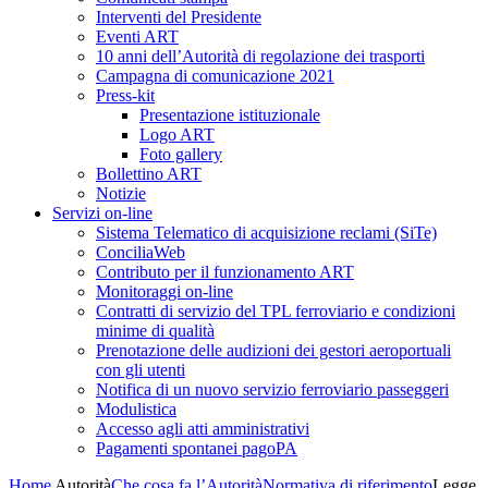
Interventi del Presidente
Eventi ART
10 anni dell’Autorità di regolazione dei trasporti
Campagna di comunicazione 2021
Press-kit
Presentazione istituzionale
Logo ART
Foto gallery
Bollettino ART
Notizie
Servizi on-line
Sistema Telematico di acquisizione reclami (SiTe)
ConciliaWeb
Contributo per il funzionamento ART
Monitoraggi on-line
Contratti di servizio del TPL ferroviario e condizioni
minime di qualità
Prenotazione delle audizioni dei gestori aeroportuali
con gli utenti
Notifica di un nuovo servizio ferroviario passeggeri
Modulistica
Accesso agli atti amministrativi
Pagamenti spontanei pagoPA
Home
Autorità
Che cosa fa l’Autorità
Normativa di riferimento
Legge