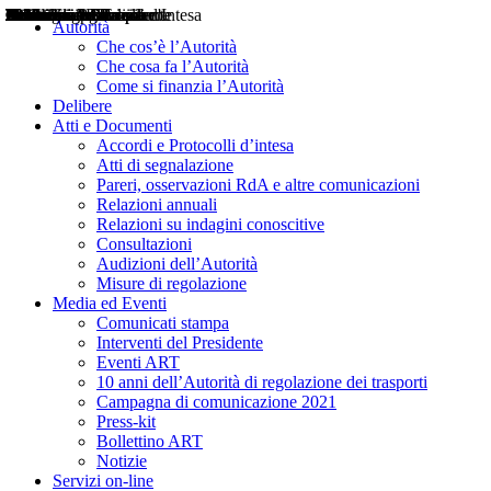
Delibere
Pareri
Consultazioni
Audizioni
Atti di Segnalazione
Accordi e Protocolli d'Intesa
Relazioni annuali
Misure di regolazione
Notizie
Comunicati Stampa
Bollettini ART
Convegni ART
Interviste del Presidente
Articoli in primo piano
Interventi del Presidente
2004
2005
2010
2013
2014
2015
2016
2017
2018
2019
202
2020
2021
2022
2023
2024
2025
2026
Aereo
Marittimo
Terrestre
Autorità
Che cos’è l’Autorità
Che cosa fa l’Autorità
Come si finanzia l’Autorità
Delibere
Atti e Documenti
Accordi e Protocolli d’intesa
Atti di segnalazione
Pareri, osservazioni RdA e altre comunicazioni
Relazioni annuali
Relazioni su indagini conoscitive
Consultazioni
Audizioni dell’Autorità
Misure di regolazione
Media ed Eventi
Comunicati stampa
Interventi del Presidente
Eventi ART
10 anni dell’Autorità di regolazione dei trasporti
Campagna di comunicazione 2021
Press-kit
Bollettino ART
Notizie
Servizi on-line