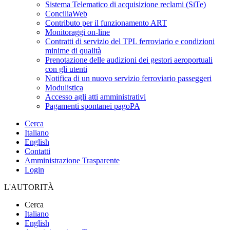
Sistema Telematico di acquisizione reclami (SiTe)
ConciliaWeb
Contributo per il funzionamento ART
Monitoraggi on-line
Contratti di servizio del TPL ferroviario e condizioni
minime di qualità
Prenotazione delle audizioni dei gestori aeroportuali
con gli utenti
Notifica di un nuovo servizio ferroviario passeggeri
Modulistica
Accesso agli atti amministrativi
Pagamenti spontanei pagoPA
Cerca
Italiano
English
Contatti
Amministrazione Trasparente
Login
L'AUTORITÀ
Cerca
Italiano
English