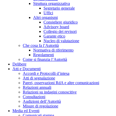
Struttura organizzativa
Segretario generale
Uffici
Altri organismi
Consigliere giuridico
Advisory board
Collegio dei revisori
Garante etico
Nucleo di valutazione
Che cosa fa l’Autorità
Normativa di riferimento
Regolamenti
Come si finanzia l’Autorità
Delibere
Atti e Documenti
Accordi e Protocolli d’intesa
Atti di segnalazione
Pareri, osservazioni RdA e altre comunicazioni
Relazioni annuali
Relazioni su indagini conoscitive
Consultazioni
Audizioni dell’Autorità
Misure di regolazione
Media ed Eventi
Comunicati stampa