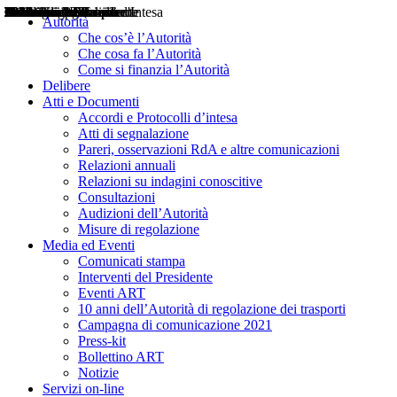
Delibere
Pareri
Consultazioni
Audizioni
Atti di Segnalazione
Accordi e Protocolli d'Intesa
Relazioni annuali
Misure di regolazione
Notizie
Comunicati Stampa
Bollettini ART
Convegni ART
Interviste del Presidente
Articoli in primo piano
Interventi del Presidente
2004
2005
2010
2013
2014
2015
2016
2017
2018
2019
202
2020
2021
2022
2023
2024
2025
2026
Aereo
Marittimo
Terrestre
Autorità
Che cos’è l’Autorità
Che cosa fa l’Autorità
Come si finanzia l’Autorità
Delibere
Atti e Documenti
Accordi e Protocolli d’intesa
Atti di segnalazione
Pareri, osservazioni RdA e altre comunicazioni
Relazioni annuali
Relazioni su indagini conoscitive
Consultazioni
Audizioni dell’Autorità
Misure di regolazione
Media ed Eventi
Comunicati stampa
Interventi del Presidente
Eventi ART
10 anni dell’Autorità di regolazione dei trasporti
Campagna di comunicazione 2021
Press-kit
Bollettino ART
Notizie
Servizi on-line