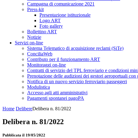
Campagna di comunicazione 2021
Press-kit
Presentazione istituzionale
Logo ART
Foto gallery
Bollettino ART
Notizie
Servizi on-line
Sistema Telematico di acquisizione reclami (SiTe)
ConciliaWeb
Contributo per il funzionamento ART
Monitoraggi on-line
Contratti di servizio del TPL ferroviario e condizioni min
Prenotazione delle audizioni dei gestori aeroportuali con g
Notifica di un nuovo servizio ferroviario passeggeri
Modulistica
Accesso agli atti amministrativi
Pagamenti spontanei pagoPA
Home
Delibere
Delibera n. 81/2022
Delibera n. 81/2022
Pubblicata il 19/05/2022