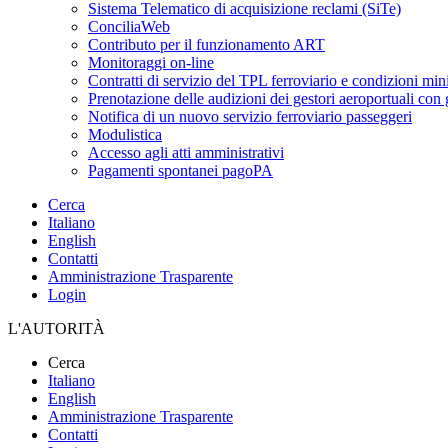
Sistema Telematico di acquisizione reclami (SiTe)
ConciliaWeb
Contributo per il funzionamento ART
Monitoraggi on-line
Contratti di servizio del TPL ferroviario e condizioni min
Prenotazione delle audizioni dei gestori aeroportuali con g
Notifica di un nuovo servizio ferroviario passeggeri
Modulistica
Accesso agli atti amministrativi
Pagamenti spontanei pagoPA
Cerca
Italiano
English
Contatti
Amministrazione Trasparente
Login
L'AUTORITÀ
Cerca
Italiano
English
Amministrazione Trasparente
Contatti