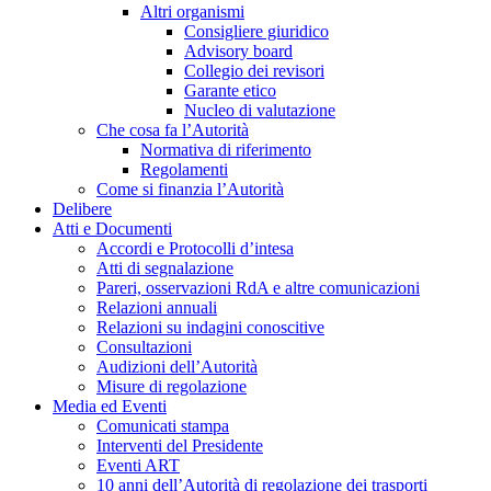
Altri organismi
Consigliere giuridico
Advisory board
Collegio dei revisori
Garante etico
Nucleo di valutazione
Che cosa fa l’Autorità
Normativa di riferimento
Regolamenti
Come si finanzia l’Autorità
Delibere
Atti e Documenti
Accordi e Protocolli d’intesa
Atti di segnalazione
Pareri, osservazioni RdA e altre comunicazioni
Relazioni annuali
Relazioni su indagini conoscitive
Consultazioni
Audizioni dell’Autorità
Misure di regolazione
Media ed Eventi
Comunicati stampa
Interventi del Presidente
Eventi ART
10 anni dell’Autorità di regolazione dei trasporti