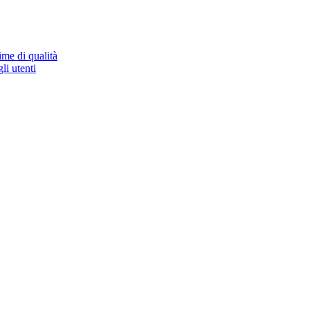
ime di qualità
li utenti