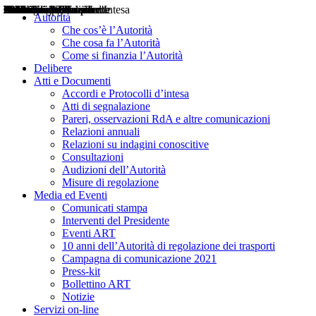
Delibere
Pareri
Consultazioni
Audizioni
Atti di Segnalazione
Accordi e Protocolli d'Intesa
Relazioni annuali
Misure di regolazione
Notizie
Comunicati Stampa
Bollettini ART
Convegni ART
Interviste del Presidente
Articoli in primo piano
Interventi del Presidente
2004
2005
2010
2013
2014
2015
2016
2017
2018
2019
202
2020
2021
2022
2023
2024
2025
2026
Aereo
Marittimo
Terrestre
Autorità
Che cos’è l’Autorità
Che cosa fa l’Autorità
Come si finanzia l’Autorità
Delibere
Atti e Documenti
Accordi e Protocolli d’intesa
Atti di segnalazione
Pareri, osservazioni RdA e altre comunicazioni
Relazioni annuali
Relazioni su indagini conoscitive
Consultazioni
Audizioni dell’Autorità
Misure di regolazione
Media ed Eventi
Comunicati stampa
Interventi del Presidente
Eventi ART
10 anni dell’Autorità di regolazione dei trasporti
Campagna di comunicazione 2021
Press-kit
Bollettino ART
Notizie
Servizi on-line