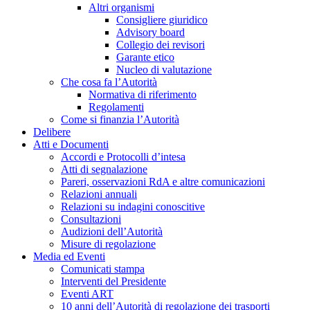
Altri organismi
Consigliere giuridico
Advisory board
Collegio dei revisori
Garante etico
Nucleo di valutazione
Che cosa fa l’Autorità
Normativa di riferimento
Regolamenti
Come si finanzia l’Autorità
Delibere
Atti e Documenti
Accordi e Protocolli d’intesa
Atti di segnalazione
Pareri, osservazioni RdA e altre comunicazioni
Relazioni annuali
Relazioni su indagini conoscitive
Consultazioni
Audizioni dell’Autorità
Misure di regolazione
Media ed Eventi
Comunicati stampa
Interventi del Presidente
Eventi ART
10 anni dell’Autorità di regolazione dei trasporti