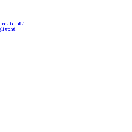
ime di qualità
li utenti