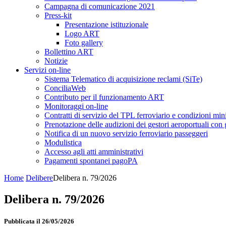
Campagna di comunicazione 2021
Press-kit
Presentazione istituzionale
Logo ART
Foto gallery
Bollettino ART
Notizie
Servizi on-line
Sistema Telematico di acquisizione reclami (SiTe)
ConciliaWeb
Contributo per il funzionamento ART
Monitoraggi on-line
Contratti di servizio del TPL ferroviario e condizioni min
Prenotazione delle audizioni dei gestori aeroportuali con g
Notifica di un nuovo servizio ferroviario passeggeri
Modulistica
Accesso agli atti amministrativi
Pagamenti spontanei pagoPA
Home
Delibere
Delibera n. 79/2026
Delibera n. 79/2026
Pubblicata il 26/05/2026