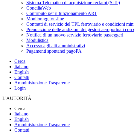
Sistema Telematico di acquisizione reclami (SiTe)
ConciliaWeb
Contributo per il funzionamento ART
Monitoraggi on-line
Contratti di servizio del TPL ferroviario e condizioni min
Prenotazione delle audizioni dei gestori aeroportuali con g
Notifica di un nuovo servizio ferroviario passeggeri
Modulistica
Accesso agli atti amministrativi
Pagamenti spontanei pagoPA
Cerca
Italiano
English
Contatti
Amministrazione Trasparente
Login
L'AUTORITÀ
Cerca
Italiano
English
Amministrazione Trasparente
Contatti