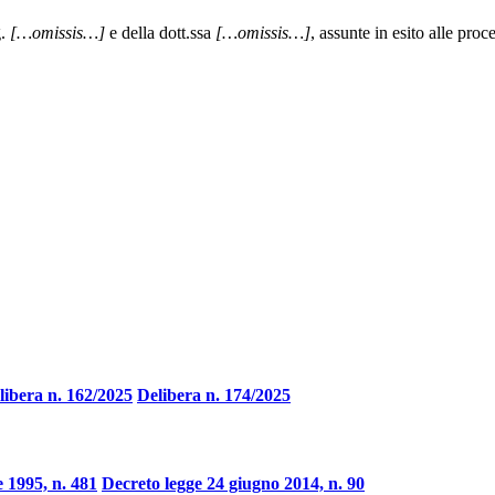
g.
[…omissis…]
e della dott.ssa
[…omissis…]
, assunte in esito alle pro
libera n. 162/2025
Delibera n. 174/2025
 1995, n. 481
Decreto legge 24 giugno 2014, n. 90