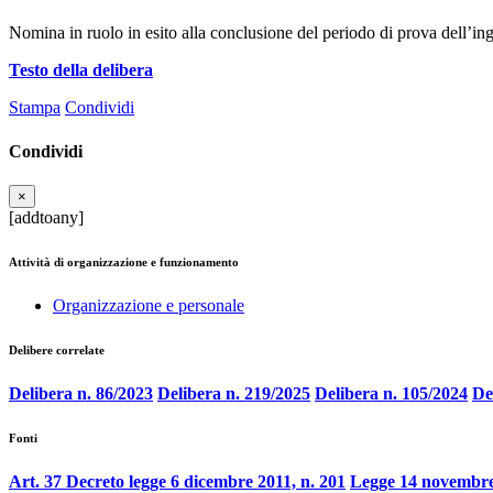
Nomina in ruolo in esito alla conclusione del periodo di prova dell’in
Testo della delibera
Stampa
Condividi
Condividi
×
[addtoany]
Attività di organizzazione e funzionamento
Organizzazione e personale
Delibere correlate
Delibera n. 86/2023
Delibera n. 219/2025
Delibera n. 105/2024
De
Fonti
Art. 37 Decreto legge 6 dicembre 2011, n. 201
Legge 14 novembre