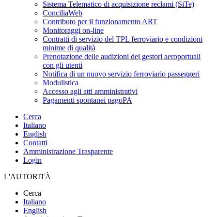
Sistema Telematico di acquisizione reclami (SiTe)
ConciliaWeb
Contributo per il funzionamento ART
Monitoraggi on-line
Contratti di servizio del TPL ferroviario e condizioni
minime di qualità
Prenotazione delle audizioni dei gestori aeroportuali
con gli utenti
Notifica di un nuovo servizio ferroviario passeggeri
Modulistica
Accesso agli atti amministrativi
Pagamenti spontanei pagoPA
Cerca
Italiano
English
Contatti
Amministrazione Trasparente
Login
L'AUTORITÀ
Cerca
Italiano
English