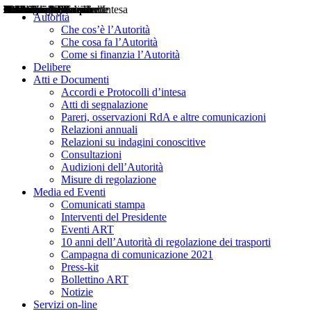
Delibere
Pareri
Consultazioni
Audizioni
Atti di Segnalazione
Accordi e Protocolli d'Intesa
Relazioni annuali
Misure di regolazione
Notizie
Comunicati Stampa
Bollettini ART
Convegni ART
Interviste del Presidente
Articoli in primo piano
Interventi del Presidente
2004
2005
2010
2013
2014
2015
2016
2017
2018
2019
202
2020
2021
2022
2023
2024
2025
2026
Aereo
Marittimo
Terrestre
Autorità
Che cos’è l’Autorità
Che cosa fa l’Autorità
Come si finanzia l’Autorità
Delibere
Atti e Documenti
Accordi e Protocolli d’intesa
Atti di segnalazione
Pareri, osservazioni RdA e altre comunicazioni
Relazioni annuali
Relazioni su indagini conoscitive
Consultazioni
Audizioni dell’Autorità
Misure di regolazione
Media ed Eventi
Comunicati stampa
Interventi del Presidente
Eventi ART
10 anni dell’Autorità di regolazione dei trasporti
Campagna di comunicazione 2021
Press-kit
Bollettino ART
Notizie
Servizi on-line