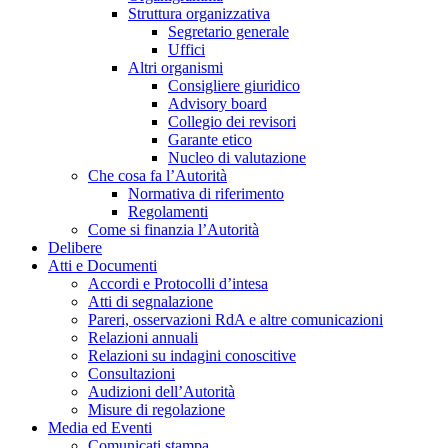
Struttura organizzativa
Segretario generale
Uffici
Altri organismi
Consigliere giuridico
Advisory board
Collegio dei revisori
Garante etico
Nucleo di valutazione
Che cosa fa l’Autorità
Normativa di riferimento
Regolamenti
Come si finanzia l’Autorità
Delibere
Atti e Documenti
Accordi e Protocolli d’intesa
Atti di segnalazione
Pareri, osservazioni RdA e altre comunicazioni
Relazioni annuali
Relazioni su indagini conoscitive
Consultazioni
Audizioni dell’Autorità
Misure di regolazione
Media ed Eventi
Comunicati stampa