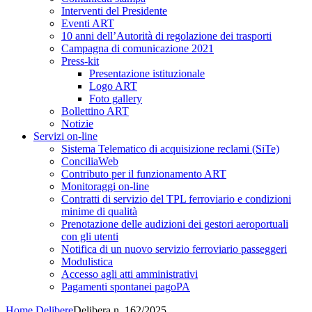
Interventi del Presidente
Eventi ART
10 anni dell’Autorità di regolazione dei trasporti
Campagna di comunicazione 2021
Press-kit
Presentazione istituzionale
Logo ART
Foto gallery
Bollettino ART
Notizie
Servizi on-line
Sistema Telematico di acquisizione reclami (SiTe)
ConciliaWeb
Contributo per il funzionamento ART
Monitoraggi on-line
Contratti di servizio del TPL ferroviario e condizioni
minime di qualità
Prenotazione delle audizioni dei gestori aeroportuali
con gli utenti
Notifica di un nuovo servizio ferroviario passeggeri
Modulistica
Accesso agli atti amministrativi
Pagamenti spontanei pagoPA
Home
Delibere
Delibera n. 162/2025