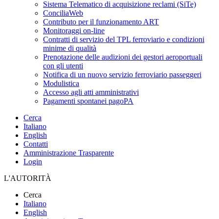
Sistema Telematico di acquisizione reclami (SiTe)
ConciliaWeb
Contributo per il funzionamento ART
Monitoraggi on-line
Contratti di servizio del TPL ferroviario e condizioni
minime di qualità
Prenotazione delle audizioni dei gestori aeroportuali
con gli utenti
Notifica di un nuovo servizio ferroviario passeggeri
Modulistica
Accesso agli atti amministrativi
Pagamenti spontanei pagoPA
Cerca
Italiano
English
Contatti
Amministrazione Trasparente
Login
L'AUTORITÀ
Cerca
Italiano
English