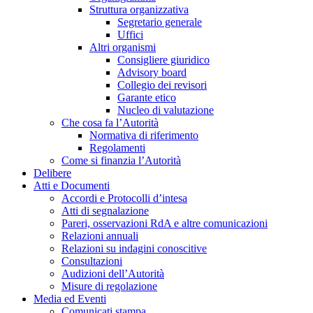
Struttura organizzativa
Segretario generale
Uffici
Altri organismi
Consigliere giuridico
Advisory board
Collegio dei revisori
Garante etico
Nucleo di valutazione
Che cosa fa l’Autorità
Normativa di riferimento
Regolamenti
Come si finanzia l’Autorità
Delibere
Atti e Documenti
Accordi e Protocolli d’intesa
Atti di segnalazione
Pareri, osservazioni RdA e altre comunicazioni
Relazioni annuali
Relazioni su indagini conoscitive
Consultazioni
Audizioni dell’Autorità
Misure di regolazione
Media ed Eventi
Comunicati stampa