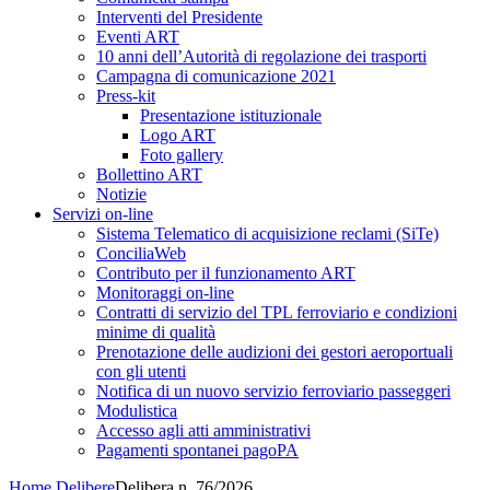
Interventi del Presidente
Eventi ART
10 anni dell’Autorità di regolazione dei trasporti
Campagna di comunicazione 2021
Press-kit
Presentazione istituzionale
Logo ART
Foto gallery
Bollettino ART
Notizie
Servizi on-line
Sistema Telematico di acquisizione reclami (SiTe)
ConciliaWeb
Contributo per il funzionamento ART
Monitoraggi on-line
Contratti di servizio del TPL ferroviario e condizioni
minime di qualità
Prenotazione delle audizioni dei gestori aeroportuali
con gli utenti
Notifica di un nuovo servizio ferroviario passeggeri
Modulistica
Accesso agli atti amministrativi
Pagamenti spontanei pagoPA
Home
Delibere
Delibera n. 76/2026