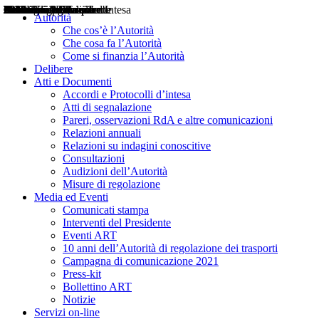
Delibere
Pareri
Consultazioni
Audizioni
Atti di Segnalazione
Accordi e Protocolli d'Intesa
Relazioni annuali
Misure di regolazione
Notizie
Comunicati Stampa
Bollettini ART
Convegni ART
Interviste del Presidente
Articoli in primo piano
Interventi del Presidente
2004
2005
2010
2013
2014
2015
2016
2017
2018
2019
202
2020
2021
2022
2023
2024
2025
2026
Aereo
Marittimo
Terrestre
Autorità
Che cos’è l’Autorità
Che cosa fa l’Autorità
Come si finanzia l’Autorità
Delibere
Atti e Documenti
Accordi e Protocolli d’intesa
Atti di segnalazione
Pareri, osservazioni RdA e altre comunicazioni
Relazioni annuali
Relazioni su indagini conoscitive
Consultazioni
Audizioni dell’Autorità
Misure di regolazione
Media ed Eventi
Comunicati stampa
Interventi del Presidente
Eventi ART
10 anni dell’Autorità di regolazione dei trasporti
Campagna di comunicazione 2021
Press-kit
Bollettino ART
Notizie
Servizi on-line