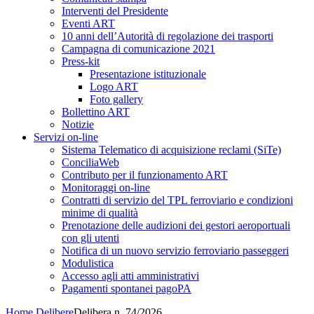
Interventi del Presidente
Eventi ART
10 anni dell’Autorità di regolazione dei trasporti
Campagna di comunicazione 2021
Press-kit
Presentazione istituzionale
Logo ART
Foto gallery
Bollettino ART
Notizie
Servizi on-line
Sistema Telematico di acquisizione reclami (SiTe)
ConciliaWeb
Contributo per il funzionamento ART
Monitoraggi on-line
Contratti di servizio del TPL ferroviario e condizioni
minime di qualità
Prenotazione delle audizioni dei gestori aeroportuali
con gli utenti
Notifica di un nuovo servizio ferroviario passeggeri
Modulistica
Accesso agli atti amministrativi
Pagamenti spontanei pagoPA
Home
Delibere
Delibera n. 74/2026