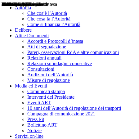
Delibere
Pareri
Consultazioni
Audizioni
Atti di Segnalazione
Accordi e Protocolli d'Intesa
Relazioni annuali
Misure di regolazione
Notizie
Comunicati Stampa
Bollettini ART
Convegni ART
Interviste del Presidente
Articoli in primo piano
Interventi del Presidente
2004
2005
2010
2013
2014
2015
2016
2017
2018
2019
202
2020
2021
2022
2023
2024
2025
2026
Aereo
Marittimo
Terrestre
Autorità
Che cos’è l’Autorità
Che cosa fa l’Autorità
Come si finanzia l’Autorità
Delibere
Atti e Documenti
Accordi e Protocolli d’intesa
Atti di segnalazione
Pareri, osservazioni RdA e altre comunicazioni
Relazioni annuali
Relazioni su indagini conoscitive
Consultazioni
Audizioni dell’Autorità
Misure di regolazione
Media ed Eventi
Comunicati stampa
Interventi del Presidente
Eventi ART
10 anni dell’Autorità di regolazione dei trasporti
Campagna di comunicazione 2021
Press-kit
Bollettino ART
Notizie
Servizi on-line