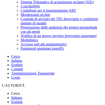
Sistema Telematico di acquisizione reclami (SiTe)
ConciliaWeb
Contributo per il funzionamento ART
Monitoraggi on-line
Contratti di servizio del TPL ferroviario e condizioni
minime di qualità
Prenotazione delle audizioni dei gestori aeroportuali
con gli utenti
Notifica di un nuovo servizio ferroviario passeggeri
Modulistica
Accesso agli atti amministrativi
Pagamenti spontanei pagoPA
Cerca
Italiano
English
Contatti
Amministrazione Trasparente
Login
L'AUTORITÀ
Cerca
Italiano
English