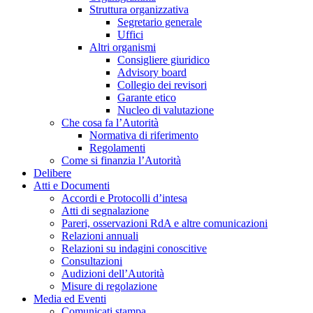
Struttura organizzativa
Segretario generale
Uffici
Altri organismi
Consigliere giuridico
Advisory board
Collegio dei revisori
Garante etico
Nucleo di valutazione
Che cosa fa l’Autorità
Normativa di riferimento
Regolamenti
Come si finanzia l’Autorità
Delibere
Atti e Documenti
Accordi e Protocolli d’intesa
Atti di segnalazione
Pareri, osservazioni RdA e altre comunicazioni
Relazioni annuali
Relazioni su indagini conoscitive
Consultazioni
Audizioni dell’Autorità
Misure di regolazione
Media ed Eventi
Comunicati stampa