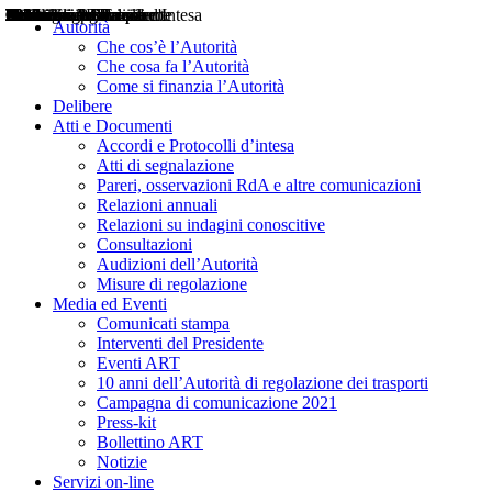
Delibere
Pareri
Consultazioni
Audizioni
Atti di Segnalazione
Accordi e Protocolli d'Intesa
Relazioni annuali
Misure di regolazione
Notizie
Comunicati Stampa
Bollettini ART
Convegni ART
Interviste del Presidente
Articoli in primo piano
Interventi del Presidente
2004
2005
2010
2013
2014
2015
2016
2017
2018
2019
202
2020
2021
2022
2023
2024
2025
2026
Aereo
Marittimo
Terrestre
Autorità
Che cos’è l’Autorità
Che cosa fa l’Autorità
Come si finanzia l’Autorità
Delibere
Atti e Documenti
Accordi e Protocolli d’intesa
Atti di segnalazione
Pareri, osservazioni RdA e altre comunicazioni
Relazioni annuali
Relazioni su indagini conoscitive
Consultazioni
Audizioni dell’Autorità
Misure di regolazione
Media ed Eventi
Comunicati stampa
Interventi del Presidente
Eventi ART
10 anni dell’Autorità di regolazione dei trasporti
Campagna di comunicazione 2021
Press-kit
Bollettino ART
Notizie
Servizi on-line