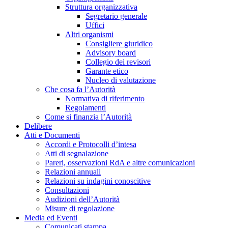
Struttura organizzativa
Segretario generale
Uffici
Altri organismi
Consigliere giuridico
Advisory board
Collegio dei revisori
Garante etico
Nucleo di valutazione
Che cosa fa l’Autorità
Normativa di riferimento
Regolamenti
Come si finanzia l’Autorità
Delibere
Atti e Documenti
Accordi e Protocolli d’intesa
Atti di segnalazione
Pareri, osservazioni RdA e altre comunicazioni
Relazioni annuali
Relazioni su indagini conoscitive
Consultazioni
Audizioni dell’Autorità
Misure di regolazione
Media ed Eventi
Comunicati stampa