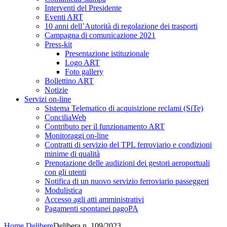
Interventi del Presidente
Eventi ART
10 anni dell’Autorità di regolazione dei trasporti
Campagna di comunicazione 2021
Press-kit
Presentazione istituzionale
Logo ART
Foto gallery
Bollettino ART
Notizie
Servizi on-line
Sistema Telematico di acquisizione reclami (SiTe)
ConciliaWeb
Contributo per il funzionamento ART
Monitoraggi on-line
Contratti di servizio del TPL ferroviario e condizioni
minime di qualità
Prenotazione delle audizioni dei gestori aeroportuali
con gli utenti
Notifica di un nuovo servizio ferroviario passeggeri
Modulistica
Accesso agli atti amministrativi
Pagamenti spontanei pagoPA
Home
Delibere
Delibera n. 109/2023