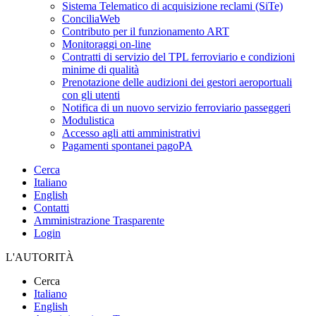
Sistema Telematico di acquisizione reclami (SiTe)
ConciliaWeb
Contributo per il funzionamento ART
Monitoraggi on-line
Contratti di servizio del TPL ferroviario e condizioni
minime di qualità
Prenotazione delle audizioni dei gestori aeroportuali
con gli utenti
Notifica di un nuovo servizio ferroviario passeggeri
Modulistica
Accesso agli atti amministrativi
Pagamenti spontanei pagoPA
Cerca
Italiano
English
Contatti
Amministrazione Trasparente
Login
L'AUTORITÀ
Cerca
Italiano
English