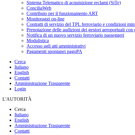
Sistema Telematico di acquisizione reclami (SiTe)
ConciliaWeb
Contributo per il funzionamento ART
Monitoraggi on-line
Contratti di servizio del TPL ferroviario e condizioni min
Prenotazione delle audizioni dei gestori aeroportuali con g
Notifica di un nuovo servizio ferroviario passeggeri
Modulistica
Accesso agli atti amministrativi
Pagamenti spontanei pagoPA
Cerca
Italiano
English
Contatti
Amministrazione Trasparente
Login
L'AUTORITÀ
Cerca
Italiano
English
Amministrazione Trasparente
Contatti