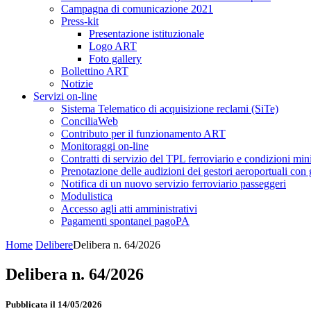
Campagna di comunicazione 2021
Press-kit
Presentazione istituzionale
Logo ART
Foto gallery
Bollettino ART
Notizie
Servizi on-line
Sistema Telematico di acquisizione reclami (SiTe)
ConciliaWeb
Contributo per il funzionamento ART
Monitoraggi on-line
Contratti di servizio del TPL ferroviario e condizioni min
Prenotazione delle audizioni dei gestori aeroportuali con g
Notifica di un nuovo servizio ferroviario passeggeri
Modulistica
Accesso agli atti amministrativi
Pagamenti spontanei pagoPA
Home
Delibere
Delibera n. 64/2026
Delibera n. 64/2026
Pubblicata il 14/05/2026