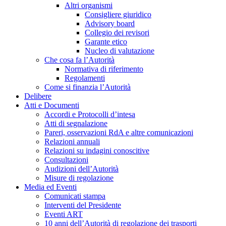
Altri organismi
Consigliere giuridico
Advisory board
Collegio dei revisori
Garante etico
Nucleo di valutazione
Che cosa fa l’Autorità
Normativa di riferimento
Regolamenti
Come si finanzia l’Autorità
Delibere
Atti e Documenti
Accordi e Protocolli d’intesa
Atti di segnalazione
Pareri, osservazioni RdA e altre comunicazioni
Relazioni annuali
Relazioni su indagini conoscitive
Consultazioni
Audizioni dell’Autorità
Misure di regolazione
Media ed Eventi
Comunicati stampa
Interventi del Presidente
Eventi ART
10 anni dell’Autorità di regolazione dei trasporti