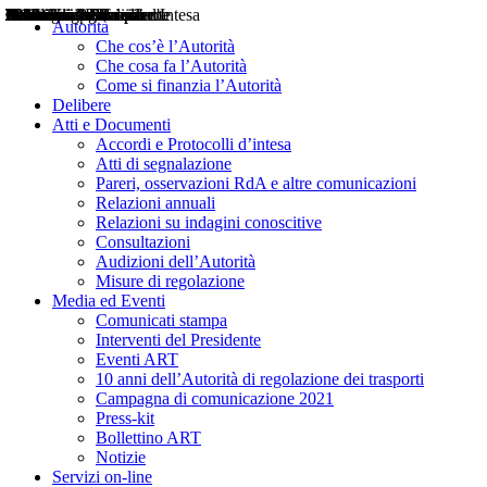
Delibere
Pareri
Consultazioni
Audizioni
Atti di Segnalazione
Accordi e Protocolli d'Intesa
Relazioni annuali
Misure di regolazione
Notizie
Comunicati Stampa
Bollettini ART
Convegni ART
Interviste del Presidente
Articoli in primo piano
Interventi del Presidente
2004
2005
2010
2013
2014
2015
2016
2017
2018
2019
202
2020
2021
2022
2023
2024
2025
2026
Aereo
Marittimo
Terrestre
Autorità
Che cos’è l’Autorità
Che cosa fa l’Autorità
Come si finanzia l’Autorità
Delibere
Atti e Documenti
Accordi e Protocolli d’intesa
Atti di segnalazione
Pareri, osservazioni RdA e altre comunicazioni
Relazioni annuali
Relazioni su indagini conoscitive
Consultazioni
Audizioni dell’Autorità
Misure di regolazione
Media ed Eventi
Comunicati stampa
Interventi del Presidente
Eventi ART
10 anni dell’Autorità di regolazione dei trasporti
Campagna di comunicazione 2021
Press-kit
Bollettino ART
Notizie
Servizi on-line