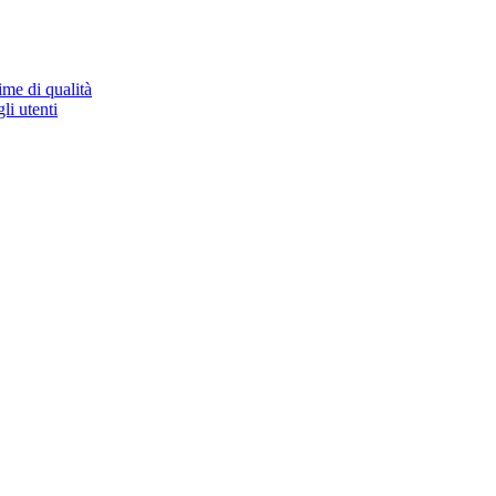
ime di qualità
li utenti