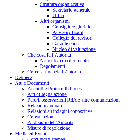
Struttura organizzativa
Segretario generale
Uffici
Altri organismi
Consigliere giuridico
Advisory board
Collegio dei revisori
Garante etico
Nucleo di valutazione
Che cosa fa l’Autorità
Normativa di riferimento
Regolamenti
Come si finanzia l’Autorità
Delibere
Atti e Documenti
Accordi e Protocolli d’intesa
Atti di segnalazione
Pareri, osservazioni RdA e altre comunicazioni
Relazioni annuali
Relazioni su indagini conoscitive
Consultazioni
Audizioni dell’Autorità
Misure di regolazione
Media ed Eventi
Comunicati stampa