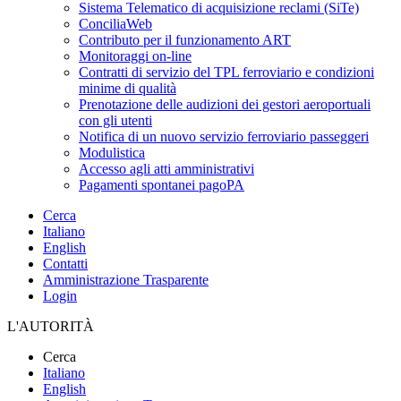
Sistema Telematico di acquisizione reclami (SiTe)
ConciliaWeb
Contributo per il funzionamento ART
Monitoraggi on-line
Contratti di servizio del TPL ferroviario e condizioni
minime di qualità
Prenotazione delle audizioni dei gestori aeroportuali
con gli utenti
Notifica di un nuovo servizio ferroviario passeggeri
Modulistica
Accesso agli atti amministrativi
Pagamenti spontanei pagoPA
Cerca
Italiano
English
Contatti
Amministrazione Trasparente
Login
L'AUTORITÀ
Cerca
Italiano
English