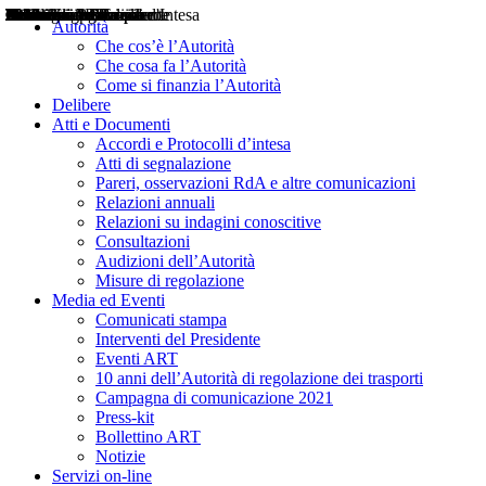
Delibere
Pareri
Consultazioni
Audizioni
Atti di Segnalazione
Accordi e Protocolli d'Intesa
Relazioni annuali
Misure di regolazione
Notizie
Comunicati Stampa
Bollettini ART
Convegni ART
Interviste del Presidente
Articoli in primo piano
Interventi del Presidente
2004
2005
2010
2013
2014
2015
2016
2017
2018
2019
202
2020
2021
2022
2023
2024
2025
2026
Aereo
Marittimo
Terrestre
Autorità
Che cos’è l’Autorità
Che cosa fa l’Autorità
Come si finanzia l’Autorità
Delibere
Atti e Documenti
Accordi e Protocolli d’intesa
Atti di segnalazione
Pareri, osservazioni RdA e altre comunicazioni
Relazioni annuali
Relazioni su indagini conoscitive
Consultazioni
Audizioni dell’Autorità
Misure di regolazione
Media ed Eventi
Comunicati stampa
Interventi del Presidente
Eventi ART
10 anni dell’Autorità di regolazione dei trasporti
Campagna di comunicazione 2021
Press-kit
Bollettino ART
Notizie
Servizi on-line