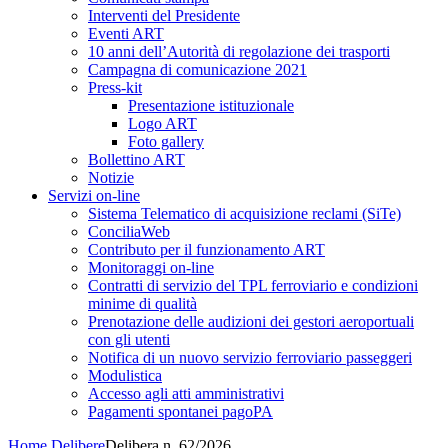
Interventi del Presidente
Eventi ART
10 anni dell’Autorità di regolazione dei trasporti
Campagna di comunicazione 2021
Press-kit
Presentazione istituzionale
Logo ART
Foto gallery
Bollettino ART
Notizie
Servizi on-line
Sistema Telematico di acquisizione reclami (SiTe)
ConciliaWeb
Contributo per il funzionamento ART
Monitoraggi on-line
Contratti di servizio del TPL ferroviario e condizioni
minime di qualità
Prenotazione delle audizioni dei gestori aeroportuali
con gli utenti
Notifica di un nuovo servizio ferroviario passeggeri
Modulistica
Accesso agli atti amministrativi
Pagamenti spontanei pagoPA
Home
Delibere
Delibera n. 62/2026