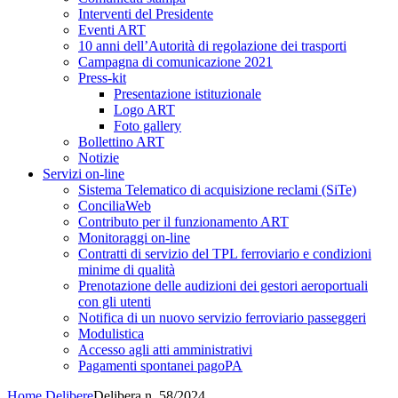
Interventi del Presidente
Eventi ART
10 anni dell’Autorità di regolazione dei trasporti
Campagna di comunicazione 2021
Press-kit
Presentazione istituzionale
Logo ART
Foto gallery
Bollettino ART
Notizie
Servizi on-line
Sistema Telematico di acquisizione reclami (SiTe)
ConciliaWeb
Contributo per il funzionamento ART
Monitoraggi on-line
Contratti di servizio del TPL ferroviario e condizioni
minime di qualità
Prenotazione delle audizioni dei gestori aeroportuali
con gli utenti
Notifica di un nuovo servizio ferroviario passeggeri
Modulistica
Accesso agli atti amministrativi
Pagamenti spontanei pagoPA
Home
Delibere
Delibera n. 58/2024