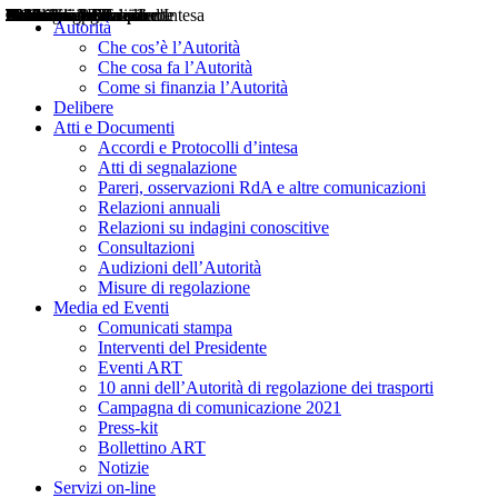
Delibere
Pareri
Consultazioni
Audizioni
Atti di Segnalazione
Accordi e Protocolli d'Intesa
Relazioni annuali
Misure di regolazione
Notizie
Comunicati Stampa
Bollettini ART
Convegni ART
Interviste del Presidente
Articoli in primo piano
Interventi del Presidente
2004
2005
2010
2013
2014
2015
2016
2017
2018
2019
202
2020
2021
2022
2023
2024
2025
2026
Aereo
Marittimo
Terrestre
Autorità
Che cos’è l’Autorità
Che cosa fa l’Autorità
Come si finanzia l’Autorità
Delibere
Atti e Documenti
Accordi e Protocolli d’intesa
Atti di segnalazione
Pareri, osservazioni RdA e altre comunicazioni
Relazioni annuali
Relazioni su indagini conoscitive
Consultazioni
Audizioni dell’Autorità
Misure di regolazione
Media ed Eventi
Comunicati stampa
Interventi del Presidente
Eventi ART
10 anni dell’Autorità di regolazione dei trasporti
Campagna di comunicazione 2021
Press-kit
Bollettino ART
Notizie
Servizi on-line