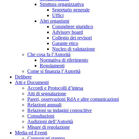
Struttura organizzativa
Segretario generale
Uffici
Altri organismi
Consigliere giuridico
Advisory board
Collegio dei revisori
Garante etico
Nucleo di valutazione
Che cosa fa l’Autorità
Normativa di riferimento
Regolamenti
Come si finanzia l’Autorità
Delibere
Atti e Documenti
Accordi e Protocolli d’intesa
Atti di segnalazione
Pareri, osservazioni RdA e altre comunicazioni
Relazioni annuali
Relazioni su indagini conoscitive
Consultazioni
Audizioni dell’Autorità
Misure di regolazione
Media ed Eventi
Comunicati stampa