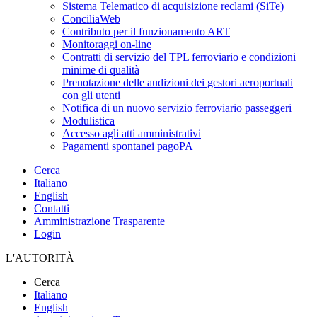
Sistema Telematico di acquisizione reclami (SiTe)
ConciliaWeb
Contributo per il funzionamento ART
Monitoraggi on-line
Contratti di servizio del TPL ferroviario e condizioni
minime di qualità
Prenotazione delle audizioni dei gestori aeroportuali
con gli utenti
Notifica di un nuovo servizio ferroviario passeggeri
Modulistica
Accesso agli atti amministrativi
Pagamenti spontanei pagoPA
Cerca
Italiano
English
Contatti
Amministrazione Trasparente
Login
L'AUTORITÀ
Cerca
Italiano
English