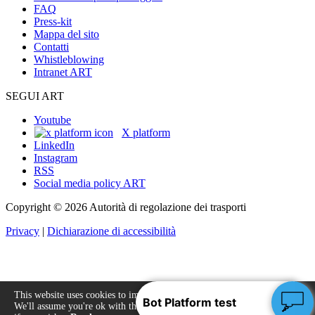
FAQ
Press-kit
Mappa del sito
Contatti
Whistleblowing
Intranet ART
SEGUI ART
Youtube
X platform
LinkedIn
Instagram
RSS
Social media policy ART
Copyright © 2026 Autorità di regolazione dei trasporti
Privacy
|
Dichiarazione di accessibilità
This website uses cookies to improve your experience.
We'll assume you're ok with this, but you can opt-out
Accept