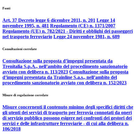
Fonti
Art. 37 Decreto legge 6 dicembre 2011, n. 201
Legge 14
novembre 1995, n. 481
Regolamento (CE) n. 1371/2007
Regolamento (UE) n. 782/2021 - Diritti e obblighi dei passeggeri
nel trasporto ferroviario
Legge 24 novembre 1981, n. 689
Consultazioni correlate
Consultazione sulla proposta d’impegni presentata da
Trenitalia S.p.A., nell’ambito del procedimento sanzionatorio
avviato con delibera n. 113/2023
Consultazione sulla proposta
d’impegni presentata da Trainline S.a.s., nell’ambito del
procedimento sanzionatorio avviato con delibera n. 152/2023
Misure di regolazione correlate
Misure concernenti il contenuto minimo degli specifici diritti che
gli utenti dei servizi di trasporto per ferrovia connotati da oneri
di servizio pubblico possono esigere nei confronti dei gestori dei
servizi e delle infrastrutture ferroviarie - di cui alla delibera n.
106/2018