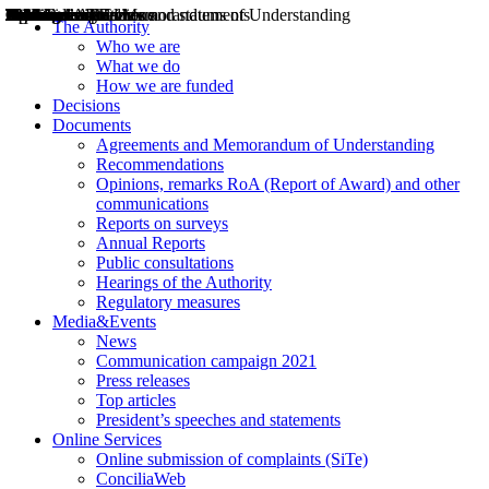
Decisions
Opinions
Public consultations
Hearings
Recommendations
Agreements and Memorandums of Understanding
Relazioni annuali
Misure di regolazione
News
Press Releases
Bollettini ART
Convegni ART
President’s interviews
Top articles
President’s speeches and statements
2004
2005
2010
2013
2014
2015
2016
2017
2018
2019
202
2020
2021
2022
2023
2024
2025
2026
Aereo
Marittimo
Terrestre
The Authority
Who we are
What we do
How we are funded
Decisions
Documents
Agreements and Memorandum of Understanding
Recommendations
Opinions, remarks RoA (Report of Award) and other
communications
Reports on surveys
Annual Reports
Public consultations
Hearings of the Authority
Regulatory measures
Media&Events
News
Communication campaign 2021
Press releases
Top articles
President’s speeches and statements
Online Services
Online submission of complaints (SiTe)
ConciliaWeb