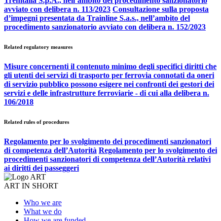
Trenitalia S.p.A., nell’ambito del procedimento sanzionatorio
avviato con delibera n. 113/2023
Consultazione sulla proposta
d’impegni presentata da Trainline S.a.s., nell’ambito del
procedimento sanzionatorio avviato con delibera n. 152/2023
Related regulatory measures
Misure concernenti il contenuto minimo degli specifici diritti che
gli utenti dei servizi di trasporto per ferrovia connotati da oneri
di servizio pubblico possono esigere nei confronti dei gestori dei
servizi e delle infrastrutture ferroviarie - di cui alla delibera n.
106/2018
Related rules of procedures
Regolamento per lo svolgimento dei procedimenti sanzionatori
di competenza dell’Autorità
Regolamento per lo svolgimento dei
procedimenti sanzionatori di competenza dell’Autorità relativi
ai diritti dei passeggeri
ART IN SHORT
Who we are
What we do
How we are funded