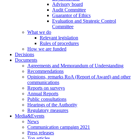
Advisory board
Audit Committee
Guarantor of Ethics
Evaluation and Strategic Control
Committee
What we do
Relevant legislation
Rules of procedures
How we are funded
Decisions
Documents
Agreements and Memorandum of Understanding
Recommendations
Opinions, remarks RoA (Report of Award) and other
communications
Reports on surveys
Annual Reports
Public consultations
Hearings of the Authority
Regulatory measures
Media&Events
News
Communication campaign 2021
Press releases
Top articles