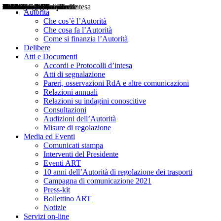
Delibere
Pareri
Consultazioni
Audizioni
Atti di Segnalazione
Accordi e Protocolli d'Intesa
Relazioni annuali
Misure di regolazione
Notizie
Comunicati Stampa
Bollettini ART
Convegni ART
Interviste del Presidente
Articoli in primo piano
Interventi del Presidente
2004
2005
2010
2013
2014
2015
2016
2017
2018
2019
202
2020
2021
2022
2023
2024
2025
2026
Aereo
Marittimo
Terrestre
Autorità
Che cos’è l’Autorità
Che cosa fa l’Autorità
Come si finanzia l’Autorità
Delibere
Atti e Documenti
Accordi e Protocolli d’intesa
Atti di segnalazione
Pareri, osservazioni RdA e altre comunicazioni
Relazioni annuali
Relazioni su indagini conoscitive
Consultazioni
Audizioni dell’Autorità
Misure di regolazione
Media ed Eventi
Comunicati stampa
Interventi del Presidente
Eventi ART
10 anni dell’Autorità di regolazione dei trasporti
Campagna di comunicazione 2021
Press-kit
Bollettino ART
Notizie
Servizi on-line