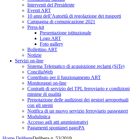
Interventi del Presidente
Eventi ART
10 anni dell’Autorità di regolazione dei trasporti
Campagna di comunicazione 2021
Press-kit
Presentazione istituzionale
Logo ART
Foto gallery
Bollettino ART
Notizie
Servizi on-line
Sistema Telematico di acquisizione reclami (SiTe)
ConciliaWeb
Contributo per il funzionamento ART
Monitoraggi on-line
Contratti di servizio del TPL ferroviario e condizioni
minime di qualità
Prenotazione delle audizioni dei gestori aeroportuali
con gli utenti
Notifica di un nuovo servizio ferroviario passeggeri
Modulistica
Accesso agli atti amministrativi
Pagamenti spontanei pagoPA
Home
Delibere
Delibera n. 53/2019