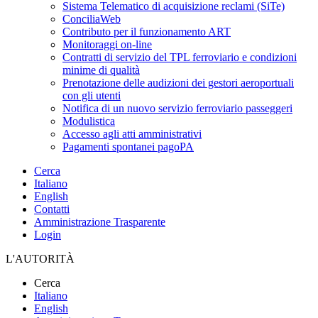
Sistema Telematico di acquisizione reclami (SiTe)
ConciliaWeb
Contributo per il funzionamento ART
Monitoraggi on-line
Contratti di servizio del TPL ferroviario e condizioni
minime di qualità
Prenotazione delle audizioni dei gestori aeroportuali
con gli utenti
Notifica di un nuovo servizio ferroviario passeggeri
Modulistica
Accesso agli atti amministrativi
Pagamenti spontanei pagoPA
Cerca
Italiano
English
Contatti
Amministrazione Trasparente
Login
L'AUTORITÀ
Cerca
Italiano
English