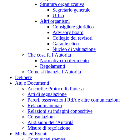
Struttura organizzativa
Segretario generale
Uffici
Altri organismi
Consigliere giuridico
Advisory board
Collegio dei revisori
Garante etico
Nucleo di valutazione
Che cosa fa l’Autorità
Normativa di riferimento
Regolamenti
Come si finanzia l’Autorità
Delibere
Atti e Documenti
Accordi e Protocolli d’intesa
Atti di segnalazione
Pareri, osservazioni RdA e altre comunicazioni
Relazioni annuali
Relazioni su indagini conoscitive
Consultazioni
Audizioni dell’Autorità
Misure di regolazione
Media ed Eventi
Comunicati stampa