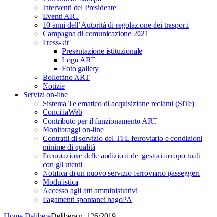
Interventi del Presidente
Eventi ART
10 anni dell’Autorità di regolazione dei trasporti
Campagna di comunicazione 2021
Press-kit
Presentazione istituzionale
Logo ART
Foto gallery
Bollettino ART
Notizie
Servizi on-line
Sistema Telematico di acquisizione reclami (SiTe)
ConciliaWeb
Contributo per il funzionamento ART
Monitoraggi on-line
Contratti di servizio del TPL ferroviario e condizioni
minime di qualità
Prenotazione delle audizioni dei gestori aeroportuali
con gli utenti
Notifica di un nuovo servizio ferroviario passeggeri
Modulistica
Accesso agli atti amministrativi
Pagamenti spontanei pagoPA
Home
Delibere
Delibera n. 126/2019