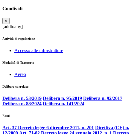
Condividi
×
[addtoany]
Attività di regolazione
Accesso alle infrastrutture
Modalità di Trasporto
Aereo
Delibere correlate
Delibera n. 53/2019
Delibera n. 95/2019
Delibera n. 92/2017
Delibera n. 88/2024
Delibera n. 141/2024
Fonti
Art. 37 Decreto legge 6 dicembre 2011, n. 201
Direttiva (CE) n.
12/2009
Art. 71-82 Decreto legge 24 gennaio 2012, n. 1
Decreto