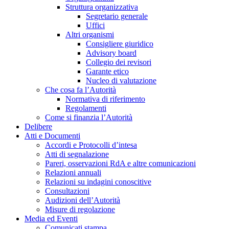
Struttura organizzativa
Segretario generale
Uffici
Altri organismi
Consigliere giuridico
Advisory board
Collegio dei revisori
Garante etico
Nucleo di valutazione
Che cosa fa l’Autorità
Normativa di riferimento
Regolamenti
Come si finanzia l’Autorità
Delibere
Atti e Documenti
Accordi e Protocolli d’intesa
Atti di segnalazione
Pareri, osservazioni RdA e altre comunicazioni
Relazioni annuali
Relazioni su indagini conoscitive
Consultazioni
Audizioni dell’Autorità
Misure di regolazione
Media ed Eventi
Comunicati stampa