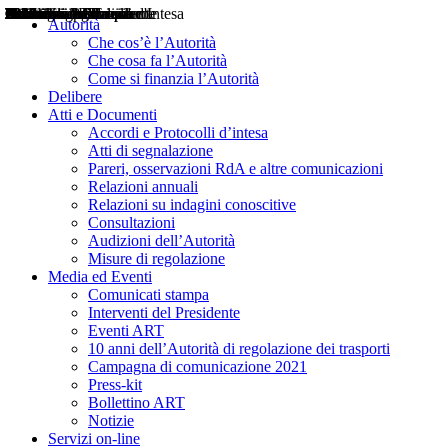
Delibere
Pareri
Consultazioni
Audizioni
Atti di Segnalazione
Accordi e Protocolli d'Intesa
Relazioni annuali
Misure di regolazione
Notizie
Comunicati Stampa
Bollettini ART
Convegni ART
Interviste del Presidente
Articoli in primo piano
Interventi del Presidente
2004
2005
2010
2013
2014
2015
2016
2017
2018
2019
202
2020
2021
2022
2023
2024
2025
2026
Aereo
Marittimo
Terrestre
Autorità
Che cos’è l’Autorità
Che cosa fa l’Autorità
Come si finanzia l’Autorità
Delibere
Atti e Documenti
Accordi e Protocolli d’intesa
Atti di segnalazione
Pareri, osservazioni RdA e altre comunicazioni
Relazioni annuali
Relazioni su indagini conoscitive
Consultazioni
Audizioni dell’Autorità
Misure di regolazione
Media ed Eventi
Comunicati stampa
Interventi del Presidente
Eventi ART
10 anni dell’Autorità di regolazione dei trasporti
Campagna di comunicazione 2021
Press-kit
Bollettino ART
Notizie
Servizi on-line