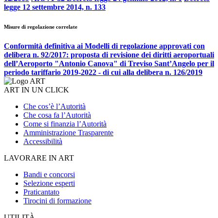
legge 12 settembre 2014, n. 133
Misure di regolazione correlate
Conformità definitiva ai Modelli di regolazione approvati con
delibera n. 92/2017: proposta di revisione dei diritti aeroportuali
dell’Aeroporto "Antonio Canova" di Treviso Sant’Angelo per il
periodo tariffario 2019-2022 - di cui alla delibera n. 126/2019
ART IN UN CLICK
Che cos’è l’Autorità
Che cosa fa l’Autorità
Come si finanzia l’Autorità
Amministrazione Trasparente
Accessibilità
LAVORARE IN ART
Bandi e concorsi
Selezione esperti
Praticantato
Tirocini di formazione
UTILITÀ