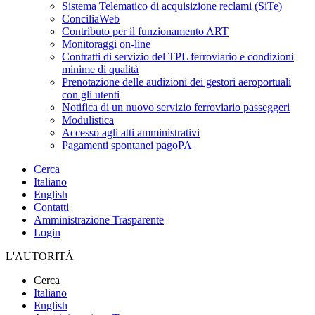
Sistema Telematico di acquisizione reclami (SiTe)
ConciliaWeb
Contributo per il funzionamento ART
Monitoraggi on-line
Contratti di servizio del TPL ferroviario e condizioni
minime di qualità
Prenotazione delle audizioni dei gestori aeroportuali
con gli utenti
Notifica di un nuovo servizio ferroviario passeggeri
Modulistica
Accesso agli atti amministrativi
Pagamenti spontanei pagoPA
Cerca
Italiano
English
Contatti
Amministrazione Trasparente
Login
L'AUTORITÀ
Cerca
Italiano
English