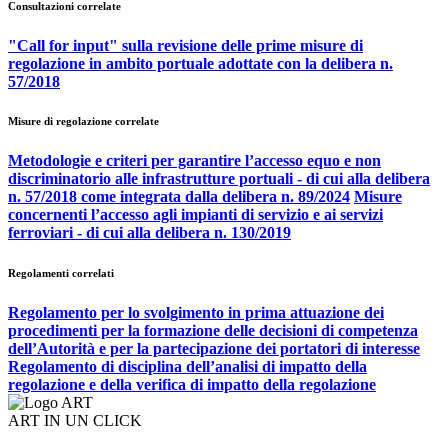
Consultazioni correlate
"Call for input" sulla revisione delle prime misure di
regolazione in ambito portuale adottate con la delibera n.
57/2018
Misure di regolazione correlate
Metodologie e criteri per garantire l’accesso equo e non
discriminatorio alle infrastrutture portuali - di cui alla delibera
n. 57/2018 come integrata dalla delibera n. 89/2024
Misure
concernenti l’accesso agli impianti di servizio e ai servizi
ferroviari - di cui alla delibera n. 130/2019
Regolamenti correlati
Regolamento per lo svolgimento in prima attuazione dei
procedimenti per la formazione delle decisioni di competenza
dell’Autorità e per la partecipazione dei portatori di interesse
Regolamento di disciplina dell’analisi di impatto della
regolazione e della verifica di impatto della regolazione
ART IN UN CLICK