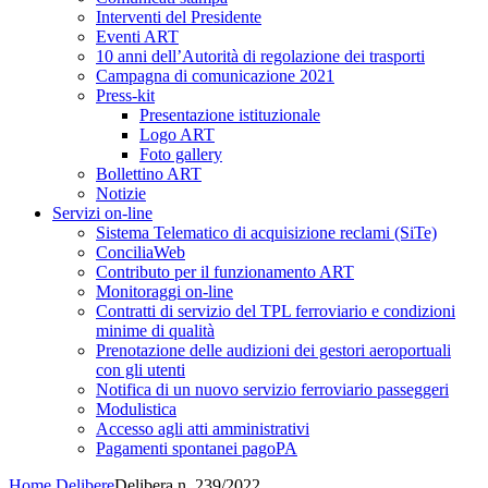
Interventi del Presidente
Eventi ART
10 anni dell’Autorità di regolazione dei trasporti
Campagna di comunicazione 2021
Press-kit
Presentazione istituzionale
Logo ART
Foto gallery
Bollettino ART
Notizie
Servizi on-line
Sistema Telematico di acquisizione reclami (SiTe)
ConciliaWeb
Contributo per il funzionamento ART
Monitoraggi on-line
Contratti di servizio del TPL ferroviario e condizioni
minime di qualità
Prenotazione delle audizioni dei gestori aeroportuali
con gli utenti
Notifica di un nuovo servizio ferroviario passeggeri
Modulistica
Accesso agli atti amministrativi
Pagamenti spontanei pagoPA
Home
Delibere
Delibera n. 239/2022