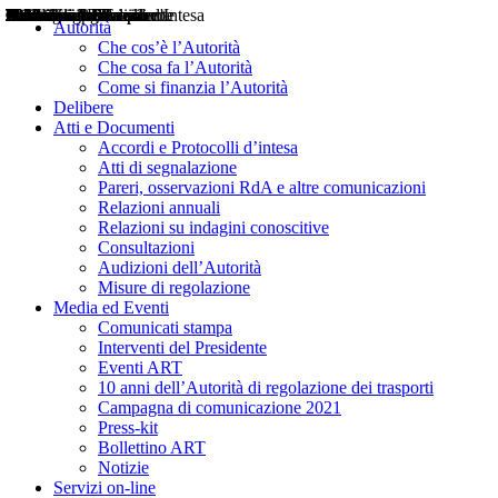
Delibere
Pareri
Consultazioni
Audizioni
Atti di Segnalazione
Accordi e Protocolli d'Intesa
Relazioni annuali
Misure di regolazione
Notizie
Comunicati Stampa
Bollettini ART
Convegni ART
Interviste del Presidente
Articoli in primo piano
Interventi del Presidente
2004
2005
2010
2013
2014
2015
2016
2017
2018
2019
202
2020
2021
2022
2023
2024
2025
2026
Aereo
Marittimo
Terrestre
Autorità
Che cos’è l’Autorità
Che cosa fa l’Autorità
Come si finanzia l’Autorità
Delibere
Atti e Documenti
Accordi e Protocolli d’intesa
Atti di segnalazione
Pareri, osservazioni RdA e altre comunicazioni
Relazioni annuali
Relazioni su indagini conoscitive
Consultazioni
Audizioni dell’Autorità
Misure di regolazione
Media ed Eventi
Comunicati stampa
Interventi del Presidente
Eventi ART
10 anni dell’Autorità di regolazione dei trasporti
Campagna di comunicazione 2021
Press-kit
Bollettino ART
Notizie
Servizi on-line