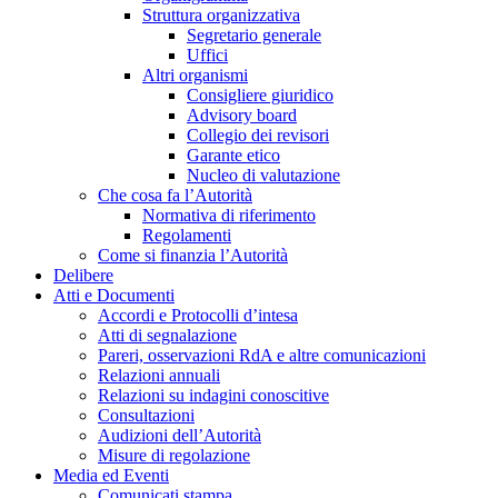
Struttura organizzativa
Segretario generale
Uffici
Altri organismi
Consigliere giuridico
Advisory board
Collegio dei revisori
Garante etico
Nucleo di valutazione
Che cosa fa l’Autorità
Normativa di riferimento
Regolamenti
Come si finanzia l’Autorità
Delibere
Atti e Documenti
Accordi e Protocolli d’intesa
Atti di segnalazione
Pareri, osservazioni RdA e altre comunicazioni
Relazioni annuali
Relazioni su indagini conoscitive
Consultazioni
Audizioni dell’Autorità
Misure di regolazione
Media ed Eventi
Comunicati stampa