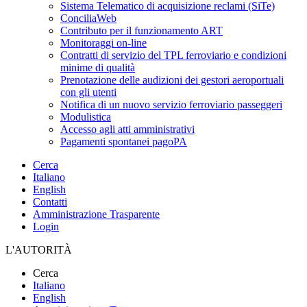
Sistema Telematico di acquisizione reclami (SiTe)
ConciliaWeb
Contributo per il funzionamento ART
Monitoraggi on-line
Contratti di servizio del TPL ferroviario e condizioni
minime di qualità
Prenotazione delle audizioni dei gestori aeroportuali
con gli utenti
Notifica di un nuovo servizio ferroviario passeggeri
Modulistica
Accesso agli atti amministrativi
Pagamenti spontanei pagoPA
Cerca
Italiano
English
Contatti
Amministrazione Trasparente
Login
L'AUTORITÀ
Cerca
Italiano
English