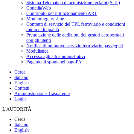
Sistema Telematico di acquisizione reclami (SiTe)
ConciliaWeb
Contributo per il funzionamento ART
Monitoraggi on-line
Contratti di servizio del TPL ferroviario e condizioni
minime di qualità
Prenotazione delle audizioni dei gestori aeroportuali
con gli utenti
Notifica di un nuovo servizio ferroviario passeggeri
Modulistica
Accesso agli atti amministrativi
Pagamenti spontanei pagoPA
Cerca
Italiano
English
Contatti
Amministrazione Trasparente
Login
L'AUTORITÀ
Cerca
Italiano
English