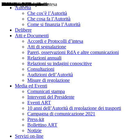
Delibere
Pareri
Consultazioni
Audizioni
Atti di Segnalazione
Accordi e Protocolli d'Intesa
Relazioni annuali
Misure di regolazione
Notizie
Comunicati Stampa
Bollettini ART
Convegni ART
Interviste del Presidente
Articoli in primo piano
Interventi del Presidente
2004
2005
2010
2013
2014
2015
2016
2017
2018
2019
202
2020
2021
2022
2023
2024
2025
2026
Aereo
Marittimo
Terrestre
Autorità
Che cos’è l’Autorità
Che cosa fa l’Autorità
Come si finanzia l’Autorità
Delibere
Atti e Documenti
Accordi e Protocolli d’intesa
Atti di segnalazione
Pareri, osservazioni RdA e altre comunicazioni
Relazioni annuali
Relazioni su indagini conoscitive
Consultazioni
Audizioni dell’Autorità
Misure di regolazione
Media ed Eventi
Comunicati stampa
Interventi del Presidente
Eventi ART
10 anni dell’Autorità di regolazione dei trasporti
Campagna di comunicazione 2021
Press-kit
Bollettino ART
Notizie
Servizi on-line