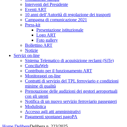
Interventi del Presidente
Eventi ART
10 anni dell’Autorità di regolazione dei trasporti
Campagna di comunicazione 2021
Press-kit
Presentazione istituzionale
Logo ART
Foto gallery
Bollettino ART
Notizie
Servizi on-line
Sistema Telematico di acquisizione reclami (SiTe)
ConciliaWeb
Contributo per il funzionamento ART
Monitoraggi on-line
Contratti di servizio del TPL ferroviario e condizioni
minime di qualità
Prenotazione delle audizioni dei gestori aeroportuali
con gli utenti
Notifica di un nuovo servizio ferroviario passeggeri
Modulistica
Accesso agli atti amministrativi
Pagamenti spontanei pagoPA
Home
Delibere
Delibera n. 223/2025