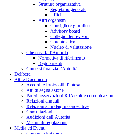
Struttura organizzativa
Segretario generale
Uffici
Altri organismi
Consigliere giuridico
Advisory board
Collegio dei revisori
Garante etico
Nucleo di valutazione
Che cosa fa l’Autorità
Normativa di riferimento
Regolamenti
Come si finanzia l’Autorità
Delibere
Atti e Documenti
Accordi e Protocolli d’intesa
Atti di segnalazione
Pareri, osservazioni RdA e altre comunicazioni
Relazioni annuali
Relazioni su indagini conoscitive
Consultazioni
Audizioni dell’Autorità
Misure di regolazione
Media ed Eventi
Comunicati stampa