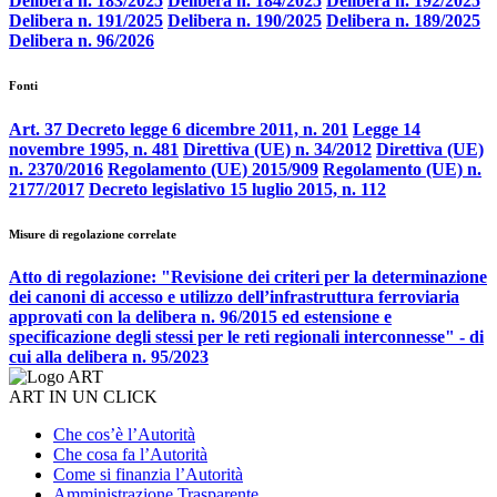
Delibera n. 183/2025
Delibera n. 184/2025
Delibera n. 192/2025
Delibera n. 191/2025
Delibera n. 190/2025
Delibera n. 189/2025
Delibera n. 96/2026
Fonti
Art. 37 Decreto legge 6 dicembre 2011, n. 201
Legge 14
novembre 1995, n. 481
Direttiva (UE) n. 34/2012
Direttiva (UE)
n. 2370/2016
Regolamento (UE) 2015/909
Regolamento (UE) n.
2177/2017
Decreto legislativo 15 luglio 2015, n. 112
Misure di regolazione correlate
Atto di regolazione: "Revisione dei criteri per la determinazione
dei canoni di accesso e utilizzo dell’infrastruttura ferroviaria
approvati con la delibera n. 96/2015 ed estensione e
specificazione degli stessi per le reti regionali interconnesse" - di
cui alla delibera n. 95/2023
ART IN UN CLICK
Che cos’è l’Autorità
Che cosa fa l’Autorità
Come si finanzia l’Autorità
Amministrazione Trasparente