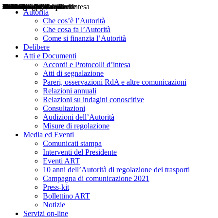
Delibere
Pareri
Consultazioni
Audizioni
Atti di Segnalazione
Accordi e Protocolli d'Intesa
Relazioni annuali
Misure di regolazione
Notizie
Comunicati Stampa
Bollettini ART
Convegni ART
Interviste del Presidente
Articoli in primo piano
Interventi del Presidente
2004
2005
2010
2013
2014
2015
2016
2017
2018
2019
202
2020
2021
2022
2023
2024
2025
2026
Aereo
Marittimo
Terrestre
Autorità
Che cos’è l’Autorità
Che cosa fa l’Autorità
Come si finanzia l’Autorità
Delibere
Atti e Documenti
Accordi e Protocolli d’intesa
Atti di segnalazione
Pareri, osservazioni RdA e altre comunicazioni
Relazioni annuali
Relazioni su indagini conoscitive
Consultazioni
Audizioni dell’Autorità
Misure di regolazione
Media ed Eventi
Comunicati stampa
Interventi del Presidente
Eventi ART
10 anni dell’Autorità di regolazione dei trasporti
Campagna di comunicazione 2021
Press-kit
Bollettino ART
Notizie
Servizi on-line