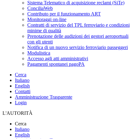
Sistema Telematico di acquisizione reclami (SiTe)
ConciliaWeb
Contributo per il funzionamento ART
Monitoraggi on-line
Contratti di servizio del TPL ferroviario e condizioni
minime di qualità
Prenotazione delle audizioni dei gestori aeroportuali
con gli utenti
Notifica di un nuovo servizio ferroviario passeggeri
Modulistica
Accesso agli atti amministrativi
Pagamenti spontanei pagoPA
Cerca
Italiano
English
Contatti
Amministrazione Trasparente
Login
L'AUTORITÀ
Cerca
Italiano
English