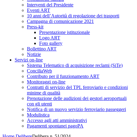
Interventi del Presidente
Eventi ART
10 anni dell’Autorità di regolazione dei trasporti
Campagna di comunicazione 2021
Press-kit
Presentazione istituzionale
Logo ART
Foto gallery
Bollettino ART
Notizie
Servizi on-line
Sistema Telematico di acquisizione reclami (SiTe)
ConciliaWeb
Contributo per il funzionamento ART
Monitoraggi on-line
Contratti di servizio del TPL ferroviario e condizioni
minime di qualità
Prenotazione delle audizioni dei gestori aeroportuali
con gli utenti
Notifica di un nuovo servizio ferroviario passeggeri
Modulistica
Accesso agli atti amministrativi
Pagamenti spontanei pagoPA
Home
Delibere
Delibera n. 51/2024