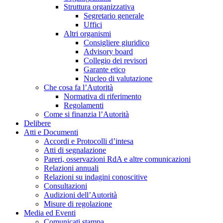
Struttura organizzativa
Segretario generale
Uffici
Altri organismi
Consigliere giuridico
Advisory board
Collegio dei revisori
Garante etico
Nucleo di valutazione
Che cosa fa l’Autorità
Normativa di riferimento
Regolamenti
Come si finanzia l’Autorità
Delibere
Atti e Documenti
Accordi e Protocolli d’intesa
Atti di segnalazione
Pareri, osservazioni RdA e altre comunicazioni
Relazioni annuali
Relazioni su indagini conoscitive
Consultazioni
Audizioni dell’Autorità
Misure di regolazione
Media ed Eventi
Comunicati stampa