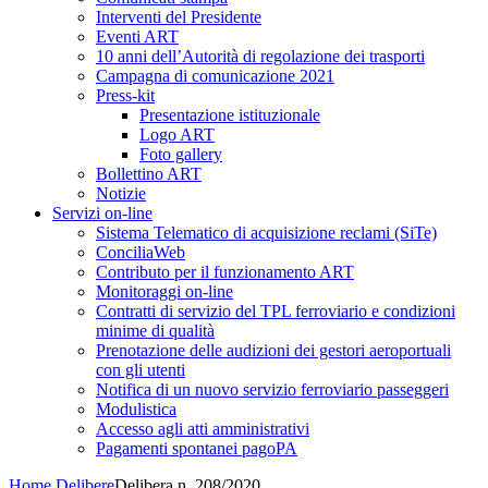
Interventi del Presidente
Eventi ART
10 anni dell’Autorità di regolazione dei trasporti
Campagna di comunicazione 2021
Press-kit
Presentazione istituzionale
Logo ART
Foto gallery
Bollettino ART
Notizie
Servizi on-line
Sistema Telematico di acquisizione reclami (SiTe)
ConciliaWeb
Contributo per il funzionamento ART
Monitoraggi on-line
Contratti di servizio del TPL ferroviario e condizioni
minime di qualità
Prenotazione delle audizioni dei gestori aeroportuali
con gli utenti
Notifica di un nuovo servizio ferroviario passeggeri
Modulistica
Accesso agli atti amministrativi
Pagamenti spontanei pagoPA
Home
Delibere
Delibera n. 208/2020