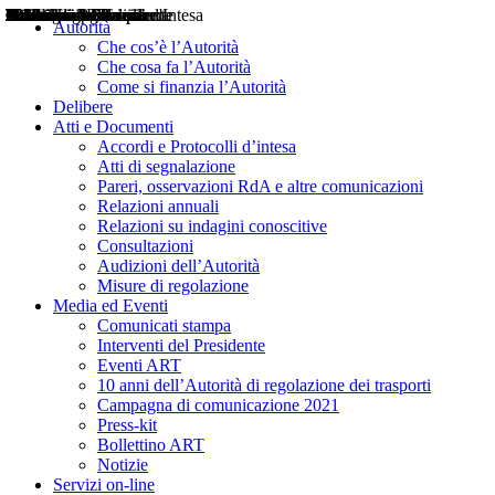
Delibere
Pareri
Consultazioni
Audizioni
Atti di Segnalazione
Accordi e Protocolli d'Intesa
Relazioni annuali
Misure di regolazione
Notizie
Comunicati Stampa
Bollettini ART
Convegni ART
Interviste del Presidente
Articoli in primo piano
Interventi del Presidente
2004
2005
2010
2013
2014
2015
2016
2017
2018
2019
202
2020
2021
2022
2023
2024
2025
2026
Aereo
Marittimo
Terrestre
Autorità
Che cos’è l’Autorità
Che cosa fa l’Autorità
Come si finanzia l’Autorità
Delibere
Atti e Documenti
Accordi e Protocolli d’intesa
Atti di segnalazione
Pareri, osservazioni RdA e altre comunicazioni
Relazioni annuali
Relazioni su indagini conoscitive
Consultazioni
Audizioni dell’Autorità
Misure di regolazione
Media ed Eventi
Comunicati stampa
Interventi del Presidente
Eventi ART
10 anni dell’Autorità di regolazione dei trasporti
Campagna di comunicazione 2021
Press-kit
Bollettino ART
Notizie
Servizi on-line