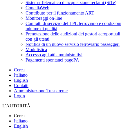
Sistema Telematico di acquisizione reclami (SiTe)
ConciliaWeb
Contributo per il funzionamento ART
Monitoraggi on-line
Contratti di servizio del TPL ferroviario e condizioni
minime di qualità
Prenotazione delle audizioni dei gestori aeroportuali
con gli utenti
Notifica di un nuovo servizio ferroviario passeggeri
Modulistica
Accesso agli atti amministrativi
Pagamenti spontanei pagoPA
Cerca
Italiano
English
Contatti
Amministrazione Trasparente
Login
L'AUTORITÀ
Cerca
Italiano
English