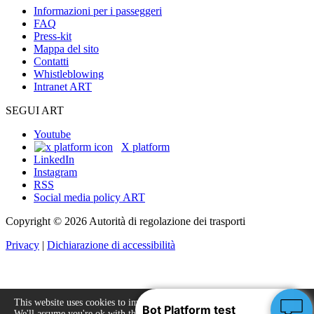
Informazioni per i passeggeri
FAQ
Press-kit
Mappa del sito
Contatti
Whistleblowing
Intranet ART
SEGUI ART
Youtube
X platform
LinkedIn
Instagram
RSS
Social media policy ART
Copyright © 2026 Autorità di regolazione dei trasporti
Privacy
|
Dichiarazione di accessibilità
This website uses cookies to improve your experience.
We'll assume you're ok with this, but you can opt-out