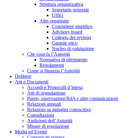
Struttura organizzativa
Segretario generale
Uffici
Altri organismi
Consigliere giuridico
Advisory board
Collegio dei revisori
Garante etico
Nucleo di valutazione
Che cosa fa l’Autorità
Normativa di riferimento
Regolamenti
Come si finanzia l’Autorità
Delibere
Atti e Documenti
Accordi e Protocolli d’intesa
Atti di segnalazione
Pareri, osservazioni RdA e altre comunicazioni
Relazioni annuali
Relazioni su indagini conoscitive
Consultazioni
Audizioni dell’Autorità
Misure di regolazione
Media ed Eventi
Comunicati stampa