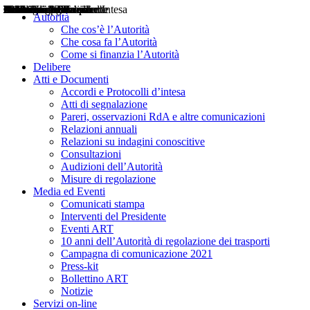
Delibere
Pareri
Consultazioni
Audizioni
Atti di Segnalazione
Accordi e Protocolli d'Intesa
Relazioni annuali
Misure di regolazione
Notizie
Comunicati Stampa
Bollettini ART
Convegni ART
Interviste del Presidente
Articoli in primo piano
Interventi del Presidente
2004
2005
2010
2013
2014
2015
2016
2017
2018
2019
202
2020
2021
2022
2023
2024
2025
2026
Aereo
Marittimo
Terrestre
Autorità
Che cos’è l’Autorità
Che cosa fa l’Autorità
Come si finanzia l’Autorità
Delibere
Atti e Documenti
Accordi e Protocolli d’intesa
Atti di segnalazione
Pareri, osservazioni RdA e altre comunicazioni
Relazioni annuali
Relazioni su indagini conoscitive
Consultazioni
Audizioni dell’Autorità
Misure di regolazione
Media ed Eventi
Comunicati stampa
Interventi del Presidente
Eventi ART
10 anni dell’Autorità di regolazione dei trasporti
Campagna di comunicazione 2021
Press-kit
Bollettino ART
Notizie
Servizi on-line