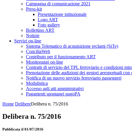
Campagna di comunicazione 2021
Press-kit
Presentazione istituzionale
Logo ART
Foto gallery
Bollettino ART
Notizie
Servizi on-line
Sistema Telematico di acquisizione reclami (SiTe)
ConciliaWeb
Contributo per il funzionamento ART
Monitoraggi on-line
Contratti di servizio del TPL ferroviario e condizioni min
Prenotazione delle audizioni dei gestori aeroportuali con g
Notifica di un nuovo servizio ferroviario passeggeri
Modulistica
Accesso agli atti amministrativi
Pagamenti spontanei pagoPA
Home
Delibere
Delibera n. 75/2016
Delibera n. 75/2016
Pubblicata il 01/07/2016