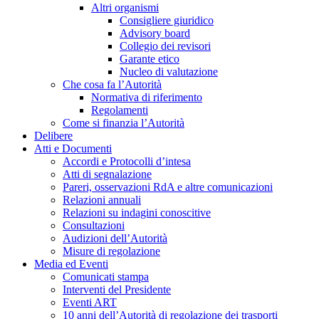
Altri organismi
Consigliere giuridico
Advisory board
Collegio dei revisori
Garante etico
Nucleo di valutazione
Che cosa fa l’Autorità
Normativa di riferimento
Regolamenti
Come si finanzia l’Autorità
Delibere
Atti e Documenti
Accordi e Protocolli d’intesa
Atti di segnalazione
Pareri, osservazioni RdA e altre comunicazioni
Relazioni annuali
Relazioni su indagini conoscitive
Consultazioni
Audizioni dell’Autorità
Misure di regolazione
Media ed Eventi
Comunicati stampa
Interventi del Presidente
Eventi ART
10 anni dell’Autorità di regolazione dei trasporti