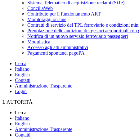
Sistema Telematico di acquisizione reclami (SiTe)
ConciliaWeb
Contributo per il funzionamento ART
Monitoraggi on-line
Contratti di servizio del TPL ferroviario e condizioni min
Prenotazione delle audizioni dei gestori aeroportuali con g
Notifica di un nuovo servizio ferroviario passeggeri
Modulistica
Accesso agli atti amministrativi
Pagamenti spontanei pagoPA
Cerca
Italiano
English
Contatti
Amministrazione Trasparente
Login
L'AUTORITÀ
Cerca
Italiano
English
Amministrazione Trasparente
Contatti