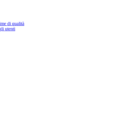
ime di qualità
li utenti