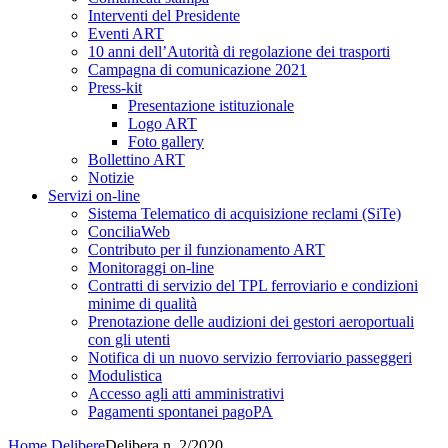
Interventi del Presidente
Eventi ART
10 anni dell’Autorità di regolazione dei trasporti
Campagna di comunicazione 2021
Press-kit
Presentazione istituzionale
Logo ART
Foto gallery
Bollettino ART
Notizie
Servizi on-line
Sistema Telematico di acquisizione reclami (SiTe)
ConciliaWeb
Contributo per il funzionamento ART
Monitoraggi on-line
Contratti di servizio del TPL ferroviario e condizioni
minime di qualità
Prenotazione delle audizioni dei gestori aeroportuali
con gli utenti
Notifica di un nuovo servizio ferroviario passeggeri
Modulistica
Accesso agli atti amministrativi
Pagamenti spontanei pagoPA
Home
Delibere
Delibera n. 2/2020