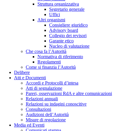
Struttura organizzativa
Segretario generale
Uffici
Altri organismi
Consigliere giuridico
Advisory board
Collegio dei revisori
Garante etico
Nucleo di valutazione
Che cosa fa l’Autorità
Normativa di riferimento
Regolamenti
Come si finanzia l’Autorità
Delibere
Atti e Documenti
Accordi e Protocolli d’intesa
Atti di segnalazione
Pareri, osservazioni RdA e altre comunicazioni
Relazioni annuali
Relazioni su indagini conoscitive
Consultazioni
Audizioni dell’Autorità
Misure di regolazione
Media ed Eventi
Comunicati stampa