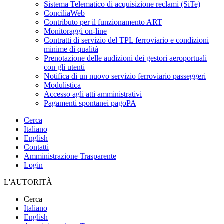
Sistema Telematico di acquisizione reclami (SiTe)
ConciliaWeb
Contributo per il funzionamento ART
Monitoraggi on-line
Contratti di servizio del TPL ferroviario e condizioni
minime di qualità
Prenotazione delle audizioni dei gestori aeroportuali
con gli utenti
Notifica di un nuovo servizio ferroviario passeggeri
Modulistica
Accesso agli atti amministrativi
Pagamenti spontanei pagoPA
Cerca
Italiano
English
Contatti
Amministrazione Trasparente
Login
L'AUTORITÀ
Cerca
Italiano
English