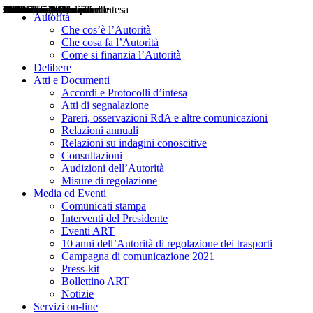
Delibere
Pareri
Consultazioni
Audizioni
Atti di Segnalazione
Accordi e Protocolli d'Intesa
Relazioni annuali
Misure di regolazione
Notizie
Comunicati Stampa
Bollettini ART
Convegni ART
Interviste del Presidente
Articoli in primo piano
Interventi del Presidente
2004
2005
2010
2013
2014
2015
2016
2017
2018
2019
202
2020
2021
2022
2023
2024
2025
2026
Aereo
Marittimo
Terrestre
Autorità
Che cos’è l’Autorità
Che cosa fa l’Autorità
Come si finanzia l’Autorità
Delibere
Atti e Documenti
Accordi e Protocolli d’intesa
Atti di segnalazione
Pareri, osservazioni RdA e altre comunicazioni
Relazioni annuali
Relazioni su indagini conoscitive
Consultazioni
Audizioni dell’Autorità
Misure di regolazione
Media ed Eventi
Comunicati stampa
Interventi del Presidente
Eventi ART
10 anni dell’Autorità di regolazione dei trasporti
Campagna di comunicazione 2021
Press-kit
Bollettino ART
Notizie
Servizi on-line