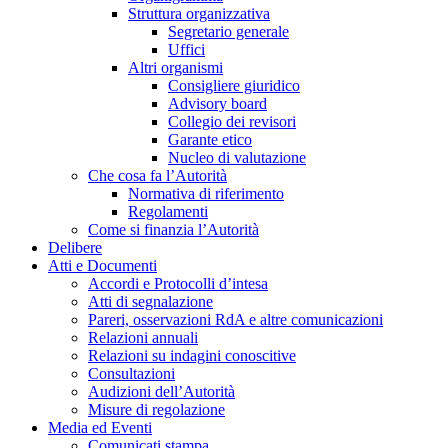
Struttura organizzativa
Segretario generale
Uffici
Altri organismi
Consigliere giuridico
Advisory board
Collegio dei revisori
Garante etico
Nucleo di valutazione
Che cosa fa l’Autorità
Normativa di riferimento
Regolamenti
Come si finanzia l’Autorità
Delibere
Atti e Documenti
Accordi e Protocolli d’intesa
Atti di segnalazione
Pareri, osservazioni RdA e altre comunicazioni
Relazioni annuali
Relazioni su indagini conoscitive
Consultazioni
Audizioni dell’Autorità
Misure di regolazione
Media ed Eventi
Comunicati stampa