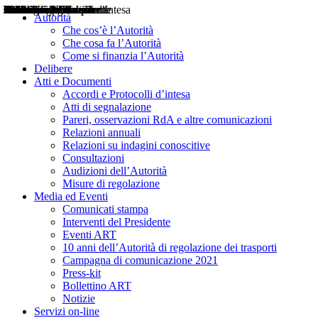
Delibere
Pareri
Consultazioni
Audizioni
Atti di Segnalazione
Accordi e Protocolli d'Intesa
Relazioni annuali
Misure di regolazione
Notizie
Comunicati Stampa
Bollettini ART
Convegni ART
Interviste del Presidente
Articoli in primo piano
Interventi del Presidente
2004
2005
2010
2013
2014
2015
2016
2017
2018
2019
202
2020
2021
2022
2023
2024
2025
2026
Aereo
Marittimo
Terrestre
Autorità
Che cos’è l’Autorità
Che cosa fa l’Autorità
Come si finanzia l’Autorità
Delibere
Atti e Documenti
Accordi e Protocolli d’intesa
Atti di segnalazione
Pareri, osservazioni RdA e altre comunicazioni
Relazioni annuali
Relazioni su indagini conoscitive
Consultazioni
Audizioni dell’Autorità
Misure di regolazione
Media ed Eventi
Comunicati stampa
Interventi del Presidente
Eventi ART
10 anni dell’Autorità di regolazione dei trasporti
Campagna di comunicazione 2021
Press-kit
Bollettino ART
Notizie
Servizi on-line