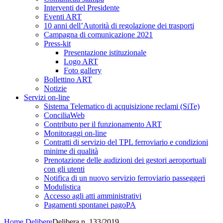
Interventi del Presidente
Eventi ART
10 anni dell’Autorità di regolazione dei trasporti
Campagna di comunicazione 2021
Press-kit
Presentazione istituzionale
Logo ART
Foto gallery
Bollettino ART
Notizie
Servizi on-line
Sistema Telematico di acquisizione reclami (SiTe)
ConciliaWeb
Contributo per il funzionamento ART
Monitoraggi on-line
Contratti di servizio del TPL ferroviario e condizioni
minime di qualità
Prenotazione delle audizioni dei gestori aeroportuali
con gli utenti
Notifica di un nuovo servizio ferroviario passeggeri
Modulistica
Accesso agli atti amministrativi
Pagamenti spontanei pagoPA
Home
Delibere
Delibera n. 133/2019