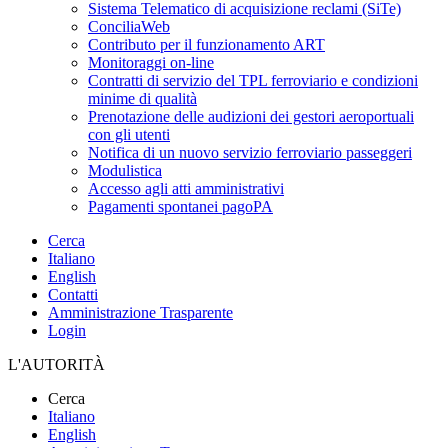
Sistema Telematico di acquisizione reclami (SiTe)
ConciliaWeb
Contributo per il funzionamento ART
Monitoraggi on-line
Contratti di servizio del TPL ferroviario e condizioni
minime di qualità
Prenotazione delle audizioni dei gestori aeroportuali
con gli utenti
Notifica di un nuovo servizio ferroviario passeggeri
Modulistica
Accesso agli atti amministrativi
Pagamenti spontanei pagoPA
Cerca
Italiano
English
Contatti
Amministrazione Trasparente
Login
L'AUTORITÀ
Cerca
Italiano
English