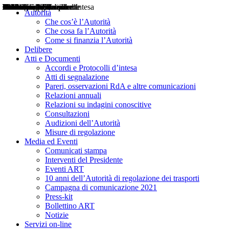
Delibere
Pareri
Consultazioni
Audizioni
Atti di Segnalazione
Accordi e Protocolli d'Intesa
Relazioni annuali
Misure di regolazione
Notizie
Comunicati Stampa
Bollettini ART
Convegni ART
Interviste del Presidente
Articoli in primo piano
Interventi del Presidente
2004
2005
2010
2013
2014
2015
2016
2017
2018
2019
202
2020
2021
2022
2023
2024
2025
2026
Aereo
Marittimo
Terrestre
Autorità
Che cos’è l’Autorità
Che cosa fa l’Autorità
Come si finanzia l’Autorità
Delibere
Atti e Documenti
Accordi e Protocolli d’intesa
Atti di segnalazione
Pareri, osservazioni RdA e altre comunicazioni
Relazioni annuali
Relazioni su indagini conoscitive
Consultazioni
Audizioni dell’Autorità
Misure di regolazione
Media ed Eventi
Comunicati stampa
Interventi del Presidente
Eventi ART
10 anni dell’Autorità di regolazione dei trasporti
Campagna di comunicazione 2021
Press-kit
Bollettino ART
Notizie
Servizi on-line