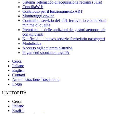
Sistema Telematico di acquisizione reclami (SiTe)
ConciliaWeb
Contributo per il funzionamento ART
Monitoraggi on-line
Contratti di servizio del TPL ferroviario e condizioni
minime di qualità
Prenotazione delle audizioni dei gestori aeroportuali
con gli utenti
Notifica di un nuovo servizio ferroviario passeggeri
Modulistica
Accesso agli atti amministrativi
Pagamenti spontanei pagoPA
Cerca
Italiano
English
Contatti
Amministrazione Trasparente
Login
L'AUTORITÀ
Cerca
Italiano
English