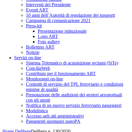
Interventi del Presidente
Eventi ART
10 anni dell’Autorità di regolazione dei trasporti
Campagna di comunicazione 2021
Press-kit
Presentazione istituzionale
Logo ART
Foto gallery
Bollettino ART
Notizie
Servizi on-line
Sistema Telematico di acquisizione reclami (SiTe)
ConciliaWeb
Contributo per il funzionamento ART
Monitoraggi on-line
Contratti di servizio del TPL ferroviario e condizioni
minime di qualità
Prenotazione delle audizioni dei gestori aeroportuali
con gli utenti
Notifica di un nuovo servizio ferroviario passeggeri
Modulistica
Accesso agli atti amministrativi
Pagamenti spontanei pagoPA
Home
Delibere
Delibera n. 130/2020