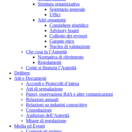
Struttura organizzativa
Segretario generale
Uffici
Altri organismi
Consigliere giuridico
Advisory board
Collegio dei revisori
Garante etico
Nucleo di valutazione
Che cosa fa l’Autorità
Normativa di riferimento
Regolamenti
Come si finanzia l’Autorità
Delibere
Atti e Documenti
Accordi e Protocolli d’intesa
Atti di segnalazione
Pareri, osservazioni RdA e altre comunicazioni
Relazioni annuali
Relazioni su indagini conoscitive
Consultazioni
Audizioni dell’Autorità
Misure di regolazione
Media ed Eventi
Comunicati stampa