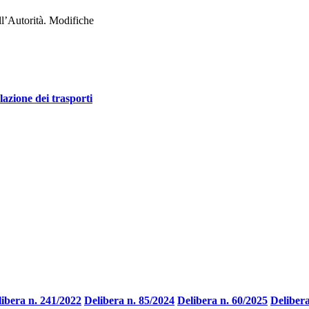
ll’Autorità. Modifiche
lazione dei trasporti
ibera n. 241/2022
Delibera n. 85/2024
Delibera n. 60/2025
Delibera