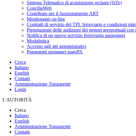
Sistema Telematico di acquisizione reclami (SiTe)
ConciliaWeb
Contributo per il funzionamento ART
Monitoraggi on-line
Contratti di servizio del TPL ferroviario e condizioni min
Prenotazione delle audizioni dei gestori aeroportuali con g
Notifica di un nuovo servizio ferroviario passeggeri
Modulistica
Accesso agli atti amministrativi
Pagamenti spontanei pagoPA
Cerca
Italiano
English
Contatti
Amministrazione Trasparente
Login
L'AUTORITÀ
Cerca
Italiano
English
Amministrazione Trasparente
Contatti