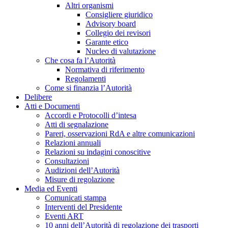
Altri organismi
Consigliere giuridico
Advisory board
Collegio dei revisori
Garante etico
Nucleo di valutazione
Che cosa fa l’Autorità
Normativa di riferimento
Regolamenti
Come si finanzia l’Autorità
Delibere
Atti e Documenti
Accordi e Protocolli d’intesa
Atti di segnalazione
Pareri, osservazioni RdA e altre comunicazioni
Relazioni annuali
Relazioni su indagini conoscitive
Consultazioni
Audizioni dell’Autorità
Misure di regolazione
Media ed Eventi
Comunicati stampa
Interventi del Presidente
Eventi ART
10 anni dell’Autorità di regolazione dei trasporti