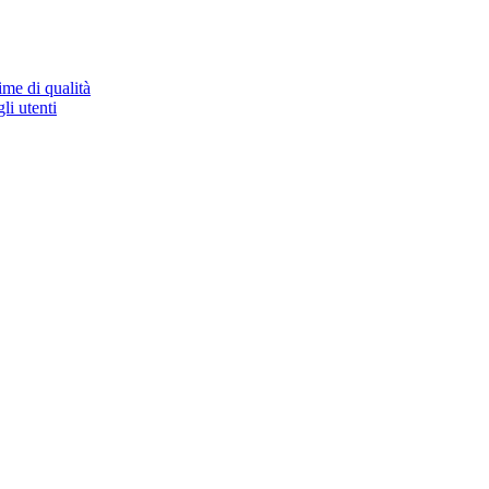
ime di qualità
li utenti