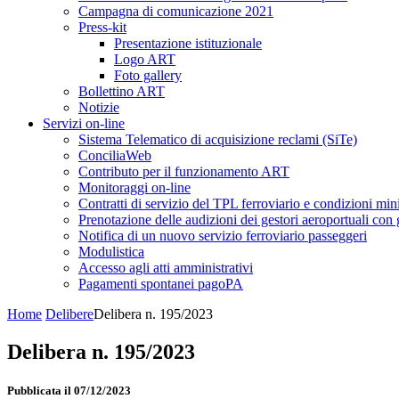
Campagna di comunicazione 2021
Press-kit
Presentazione istituzionale
Logo ART
Foto gallery
Bollettino ART
Notizie
Servizi on-line
Sistema Telematico di acquisizione reclami (SiTe)
ConciliaWeb
Contributo per il funzionamento ART
Monitoraggi on-line
Contratti di servizio del TPL ferroviario e condizioni min
Prenotazione delle audizioni dei gestori aeroportuali con g
Notifica di un nuovo servizio ferroviario passeggeri
Modulistica
Accesso agli atti amministrativi
Pagamenti spontanei pagoPA
Home
Delibere
Delibera n. 195/2023
Delibera n. 195/2023
Pubblicata il 07/12/2023