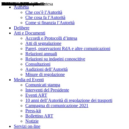
Delibere
Pareri
Consultazioni
Audizioni
Atti di Segnalazione
Accordi e Protocolli d'Intesa
Relazioni annuali
Misure di regolazione
Notizie
Comunicati Stampa
Bollettini ART
Convegni ART
Interviste del Presidente
Articoli in primo piano
Interventi del Presidente
2004
2005
2010
2013
2014
2015
2016
2017
2018
2019
202
2020
2021
2022
2023
2024
2025
2026
Aereo
Marittimo
Terrestre
Autorità
Che cos’è l’Autorità
Che cosa fa l’Autorità
Come si finanzia l’Autorità
Delibere
Atti e Documenti
Accordi e Protocolli d’intesa
Atti di segnalazione
Pareri, osservazioni RdA e altre comunicazioni
Relazioni annuali
Relazioni su indagini conoscitive
Consultazioni
Audizioni dell’Autorità
Misure di regolazione
Media ed Eventi
Comunicati stampa
Interventi del Presidente
Eventi ART
10 anni dell’Autorità di regolazione dei trasporti
Campagna di comunicazione 2021
Press-kit
Bollettino ART
Notizie
Servizi on-line