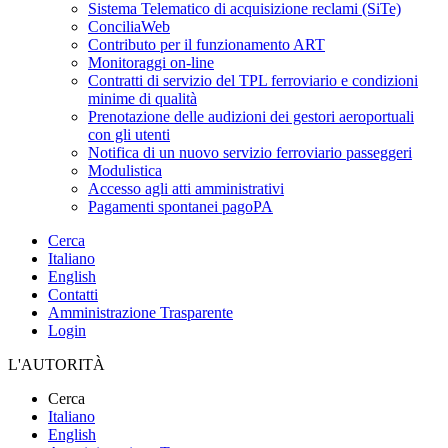
Sistema Telematico di acquisizione reclami (SiTe)
ConciliaWeb
Contributo per il funzionamento ART
Monitoraggi on-line
Contratti di servizio del TPL ferroviario e condizioni
minime di qualità
Prenotazione delle audizioni dei gestori aeroportuali
con gli utenti
Notifica di un nuovo servizio ferroviario passeggeri
Modulistica
Accesso agli atti amministrativi
Pagamenti spontanei pagoPA
Cerca
Italiano
English
Contatti
Amministrazione Trasparente
Login
L'AUTORITÀ
Cerca
Italiano
English