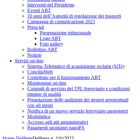
Interventi del Presidente
Eventi ART
10 anni dell’Autorità di regolazione dei trasporti
Campagna di comunicazione 2021
Press-kit
Presentazione istituzionale
Logo ART
Foto gallery
Bollettino ART
Notizie
Servizi on-line
Sistema Telematico di acquisizione reclami (SiTe)
ConciliaWeb
Contributo per il funzionamento ART
Monitoraggi on-line
Contratti di servizio del TPL ferroviario e condizioni
minime di qualità
Prenotazione delle audizioni dei gestori aeroportuali
con gli utenti
Notifica di un nuovo servizio ferroviario passeggeri
Modulistica
Accesso agli atti amministrativi
Pagamenti spontanei pagoPA
Home
Delibere
Delibera n. 116/2023