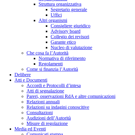
Struttura organizzativa
Segretario generale
Uffici
Altri organismi
Consigliere giuridico
Advisory board
Collegio dei revisori
Garante etico
Nucleo di valutazione
Che cosa fa l’Autorità
Normativa di riferimento
Regolamenti
Come si finanzia l’Autorità
Delibere
Atti e Documenti
Accordi e Protocolli d’intesa
Atti di segnalazione
Pareri, osservazioni RdA e altre comunicazioni
Relazioni annuali
Relazioni su indagini conoscitive
Consultazioni
Audizioni dell’Autorità
Misure di regolazione
Media ed Eventi
Comunicati stampa