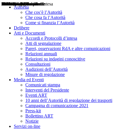
Delibere
Pareri
Consultazioni
Audizioni
Atti di Segnalazione
Accordi e Protocolli d'Intesa
Relazioni annuali
Misure di regolazione
Notizie
Comunicati Stampa
Bollettini ART
Convegni ART
Interviste del Presidente
Articoli in primo piano
Interventi del Presidente
2004
2005
2010
2013
2014
2015
2016
2017
2018
2019
202
2020
2021
2022
2023
2024
2025
2026
Aereo
Marittimo
Terrestre
Autorità
Che cos’è l’Autorità
Che cosa fa l’Autorità
Come si finanzia l’Autorità
Delibere
Atti e Documenti
Accordi e Protocolli d’intesa
Atti di segnalazione
Pareri, osservazioni RdA e altre comunicazioni
Relazioni annuali
Relazioni su indagini conoscitive
Consultazioni
Audizioni dell’Autorità
Misure di regolazione
Media ed Eventi
Comunicati stampa
Interventi del Presidente
Eventi ART
10 anni dell’Autorità di regolazione dei trasporti
Campagna di comunicazione 2021
Press-kit
Bollettino ART
Notizie
Servizi on-line