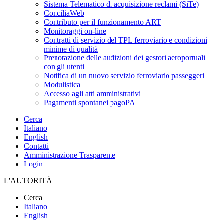
Sistema Telematico di acquisizione reclami (SiTe)
ConciliaWeb
Contributo per il funzionamento ART
Monitoraggi on-line
Contratti di servizio del TPL ferroviario e condizioni
minime di qualità
Prenotazione delle audizioni dei gestori aeroportuali
con gli utenti
Notifica di un nuovo servizio ferroviario passeggeri
Modulistica
Accesso agli atti amministrativi
Pagamenti spontanei pagoPA
Cerca
Italiano
English
Contatti
Amministrazione Trasparente
Login
L'AUTORITÀ
Cerca
Italiano
English