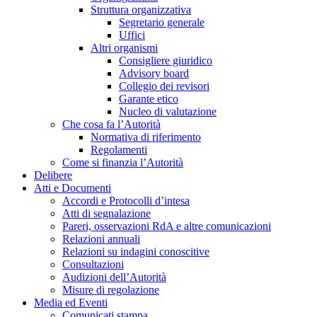
Struttura organizzativa
Segretario generale
Uffici
Altri organismi
Consigliere giuridico
Advisory board
Collegio dei revisori
Garante etico
Nucleo di valutazione
Che cosa fa l’Autorità
Normativa di riferimento
Regolamenti
Come si finanzia l’Autorità
Delibere
Atti e Documenti
Accordi e Protocolli d’intesa
Atti di segnalazione
Pareri, osservazioni RdA e altre comunicazioni
Relazioni annuali
Relazioni su indagini conoscitive
Consultazioni
Audizioni dell’Autorità
Misure di regolazione
Media ed Eventi
Comunicati stampa