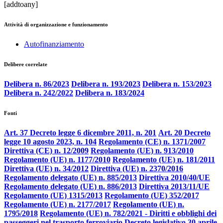
[addtoany]
Attività di organizzazione e funzionamento
Autofinanziamento
Delibere correlate
Delibera n. 86/2023
Delibera n. 193/2023
Delibera n. 153/2023
Delibera n. 242/2022
Delibera n. 183/2024
Fonti
Art. 37 Decreto legge 6 dicembre 2011, n. 201
Art. 20 Decreto
legge 10 agosto 2023, n. 104
Regolamento (CE) n. 1371/2007
Direttiva (CE) n. 12/2009
Regolamento (UE) n. 913/2010
Regolamento (UE) n. 1177/2010
Regolamento (UE) n. 181/2011
Direttiva (UE) n. 34/2012
Direttiva (UE) n. 2370/2016
Regolamento delegato (UE) n. 885/2013
Direttiva 2010/40/UE
Regolamento delegato (UE) n. 886/2013
Direttiva 2013/11/UE
Regolamento (UE) 1315/2013
Regolamento (UE) 352/2017
Regolamento (UE) n. 2177/2017
Regolamento (UE) n.
1795/2018
Regolamento (UE) n. 782/2021 - Diritti e obblighi dei
passeggeri nel trasporto ferroviario
Decreto legislativo 30 aprile