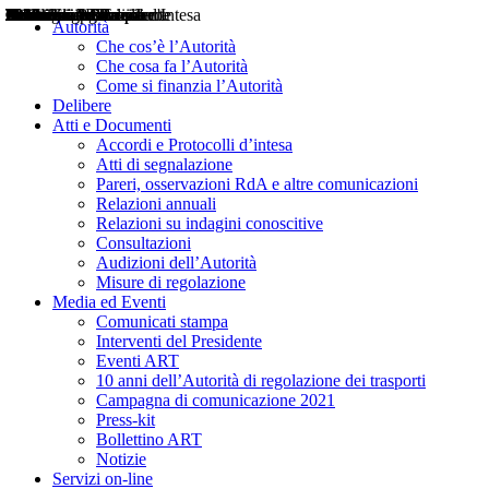
Delibere
Pareri
Consultazioni
Audizioni
Atti di Segnalazione
Accordi e Protocolli d'Intesa
Relazioni annuali
Misure di regolazione
Notizie
Comunicati Stampa
Bollettini ART
Convegni ART
Interviste del Presidente
Articoli in primo piano
Interventi del Presidente
2004
2005
2010
2013
2014
2015
2016
2017
2018
2019
202
2020
2021
2022
2023
2024
2025
2026
Aereo
Marittimo
Terrestre
Autorità
Che cos’è l’Autorità
Che cosa fa l’Autorità
Come si finanzia l’Autorità
Delibere
Atti e Documenti
Accordi e Protocolli d’intesa
Atti di segnalazione
Pareri, osservazioni RdA e altre comunicazioni
Relazioni annuali
Relazioni su indagini conoscitive
Consultazioni
Audizioni dell’Autorità
Misure di regolazione
Media ed Eventi
Comunicati stampa
Interventi del Presidente
Eventi ART
10 anni dell’Autorità di regolazione dei trasporti
Campagna di comunicazione 2021
Press-kit
Bollettino ART
Notizie
Servizi on-line