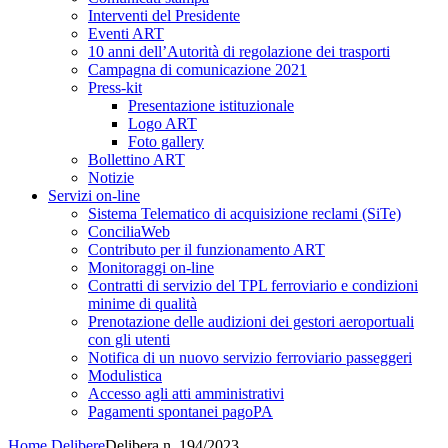
Interventi del Presidente
Eventi ART
10 anni dell’Autorità di regolazione dei trasporti
Campagna di comunicazione 2021
Press-kit
Presentazione istituzionale
Logo ART
Foto gallery
Bollettino ART
Notizie
Servizi on-line
Sistema Telematico di acquisizione reclami (SiTe)
ConciliaWeb
Contributo per il funzionamento ART
Monitoraggi on-line
Contratti di servizio del TPL ferroviario e condizioni
minime di qualità
Prenotazione delle audizioni dei gestori aeroportuali
con gli utenti
Notifica di un nuovo servizio ferroviario passeggeri
Modulistica
Accesso agli atti amministrativi
Pagamenti spontanei pagoPA
Home
Delibere
Delibera n. 194/2023