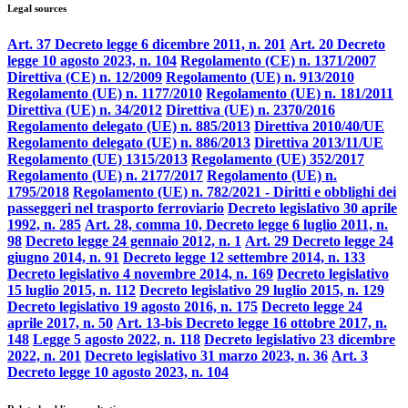
Legal sources
Art. 37 Decreto legge 6 dicembre 2011, n. 201
Art. 20 Decreto
legge 10 agosto 2023, n. 104
Regolamento (CE) n. 1371/2007
Direttiva (CE) n. 12/2009
Regolamento (UE) n. 913/2010
Regolamento (UE) n. 1177/2010
Regolamento (UE) n. 181/2011
Direttiva (UE) n. 34/2012
Direttiva (UE) n. 2370/2016
Regolamento delegato (UE) n. 885/2013
Direttiva 2010/40/UE
Regolamento delegato (UE) n. 886/2013
Direttiva 2013/11/UE
Regolamento (UE) 1315/2013
Regolamento (UE) 352/2017
Regolamento (UE) n. 2177/2017
Regolamento (UE) n.
1795/2018
Regolamento (UE) n. 782/2021 - Diritti e obblighi dei
passeggeri nel trasporto ferroviario
Decreto legislativo 30 aprile
1992, n. 285
Art. 28, comma 10, Decreto legge 6 luglio 2011, n.
98
Decreto legge 24 gennaio 2012, n. 1
Art. 29 Decreto legge 24
giugno 2014, n. 91
Decreto legge 12 settembre 2014, n. 133
Decreto legislativo 4 novembre 2014, n. 169
Decreto legislativo
15 luglio 2015, n. 112
Decreto legislativo 29 luglio 2015, n. 129
Decreto legislativo 19 agosto 2016, n. 175
Decreto legge 24
aprile 2017, n. 50
Art. 13-bis Decreto legge 16 ottobre 2017, n.
148
Legge 5 agosto 2022, n. 118
Decreto legislativo 23 dicembre
2022, n. 201
Decreto legislativo 31 marzo 2023, n. 36
Art. 3
Decreto legge 10 agosto 2023, n. 104