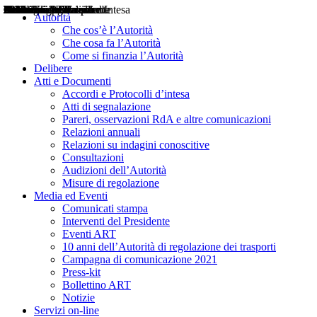
Delibere
Pareri
Consultazioni
Audizioni
Atti di Segnalazione
Accordi e Protocolli d'Intesa
Relazioni annuali
Misure di regolazione
Notizie
Comunicati Stampa
Bollettini ART
Convegni ART
Interviste del Presidente
Articoli in primo piano
Interventi del Presidente
2004
2005
2010
2013
2014
2015
2016
2017
2018
2019
202
2020
2021
2022
2023
2024
2025
2026
Aereo
Marittimo
Terrestre
Autorità
Che cos’è l’Autorità
Che cosa fa l’Autorità
Come si finanzia l’Autorità
Delibere
Atti e Documenti
Accordi e Protocolli d’intesa
Atti di segnalazione
Pareri, osservazioni RdA e altre comunicazioni
Relazioni annuali
Relazioni su indagini conoscitive
Consultazioni
Audizioni dell’Autorità
Misure di regolazione
Media ed Eventi
Comunicati stampa
Interventi del Presidente
Eventi ART
10 anni dell’Autorità di regolazione dei trasporti
Campagna di comunicazione 2021
Press-kit
Bollettino ART
Notizie
Servizi on-line