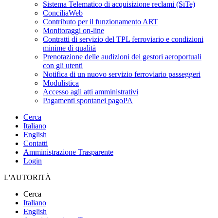
Sistema Telematico di acquisizione reclami (SiTe)
ConciliaWeb
Contributo per il funzionamento ART
Monitoraggi on-line
Contratti di servizio del TPL ferroviario e condizioni
minime di qualità
Prenotazione delle audizioni dei gestori aeroportuali
con gli utenti
Notifica di un nuovo servizio ferroviario passeggeri
Modulistica
Accesso agli atti amministrativi
Pagamenti spontanei pagoPA
Cerca
Italiano
English
Contatti
Amministrazione Trasparente
Login
L'AUTORITÀ
Cerca
Italiano
English