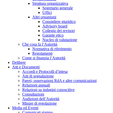
Struttura organizzativa
Segretario generale
Uffici
Altri organismi
Consigliere giuridico
Advisory board
Collegio dei revisori
Garante etico
Nucleo di valutazione
Che cosa fa l’Autorità
Normativa di riferimento
Regolamenti
Come si finanzia l’Autorità
Delibere
Atti e Documenti
Accordi e Protocolli d’intesa
Atti di segnalazione
Pareri, osservazioni RdA e altre comunicazioni
Relazioni annuali
Relazioni su indagini conoscitive
Consultazioni
Audizioni dell’Autorità
Misure di regolazione
Media ed Eventi
Comunicati stampa