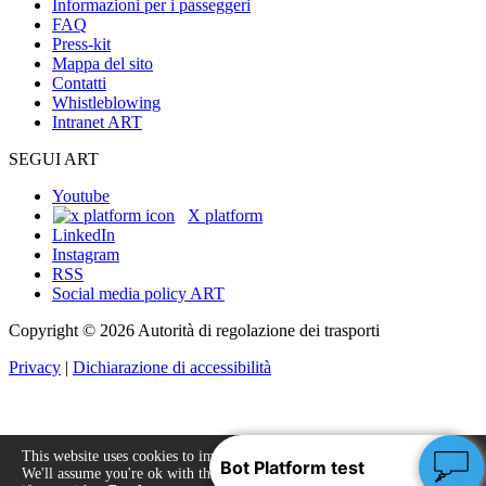
Informazioni per i passeggeri
FAQ
Press-kit
Mappa del sito
Contatti
Whistleblowing
Intranet ART
SEGUI ART
Youtube
X platform
LinkedIn
Instagram
RSS
Social media policy ART
Copyright © 2026 Autorità di regolazione dei trasporti
Privacy
|
Dichiarazione di accessibilità
This website uses cookies to improve your experience.
We'll assume you're ok with this, but you can opt-out
Accept