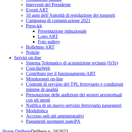
Interventi del Presidente
Eventi ART
10 anni dell’Autorità di regolazione dei trasporti
Campagna di comunicazione 2021
Press-kit
Presentazione istituzionale
Logo ART
Foto gallery
Bollettino ART
Notizie
Servizi on-line
Sistema Telematico di acquisizione reclami (SiTe)
ConciliaWeb
Contributo per il funzionamento ART
Monitoraggi on-line
Contratti di servizio del TPL ferroviario e condizioni
minime di qualità
Prenotazione delle audizioni dei gestori aeroportuali
con gli utenti
Notifica di un nuovo servizio ferroviario passeggeri
Modulistica
Accesso agli atti amministrativi
Pagamenti spontanei pagoPA
Home
Delibere
Delibera n. 18/2023