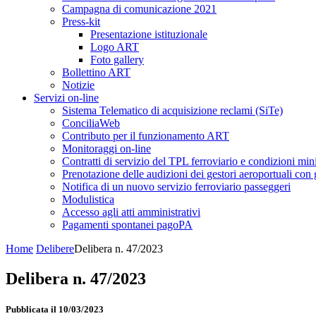
Campagna di comunicazione 2021
Press-kit
Presentazione istituzionale
Logo ART
Foto gallery
Bollettino ART
Notizie
Servizi on-line
Sistema Telematico di acquisizione reclami (SiTe)
ConciliaWeb
Contributo per il funzionamento ART
Monitoraggi on-line
Contratti di servizio del TPL ferroviario e condizioni min
Prenotazione delle audizioni dei gestori aeroportuali con g
Notifica di un nuovo servizio ferroviario passeggeri
Modulistica
Accesso agli atti amministrativi
Pagamenti spontanei pagoPA
Home
Delibere
Delibera n. 47/2023
Delibera n. 47/2023
Pubblicata il 10/03/2023