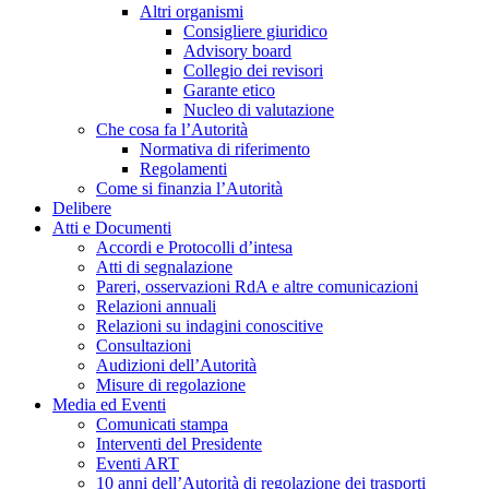
Altri organismi
Consigliere giuridico
Advisory board
Collegio dei revisori
Garante etico
Nucleo di valutazione
Che cosa fa l’Autorità
Normativa di riferimento
Regolamenti
Come si finanzia l’Autorità
Delibere
Atti e Documenti
Accordi e Protocolli d’intesa
Atti di segnalazione
Pareri, osservazioni RdA e altre comunicazioni
Relazioni annuali
Relazioni su indagini conoscitive
Consultazioni
Audizioni dell’Autorità
Misure di regolazione
Media ed Eventi
Comunicati stampa
Interventi del Presidente
Eventi ART
10 anni dell’Autorità di regolazione dei trasporti