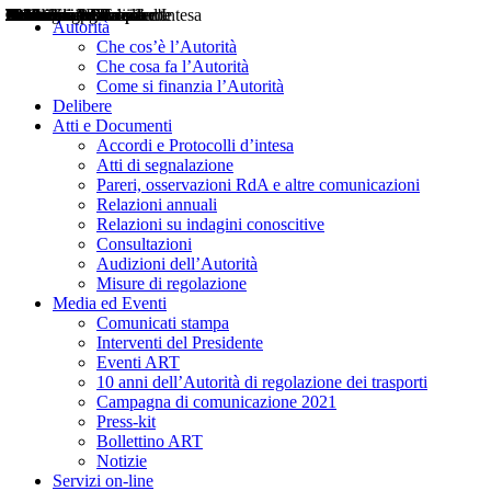
Delibere
Pareri
Consultazioni
Audizioni
Atti di Segnalazione
Accordi e Protocolli d'Intesa
Relazioni annuali
Misure di regolazione
Notizie
Comunicati Stampa
Bollettini ART
Convegni ART
Interviste del Presidente
Articoli in primo piano
Interventi del Presidente
2004
2005
2010
2013
2014
2015
2016
2017
2018
2019
202
2020
2021
2022
2023
2024
2025
2026
Aereo
Marittimo
Terrestre
Autorità
Che cos’è l’Autorità
Che cosa fa l’Autorità
Come si finanzia l’Autorità
Delibere
Atti e Documenti
Accordi e Protocolli d’intesa
Atti di segnalazione
Pareri, osservazioni RdA e altre comunicazioni
Relazioni annuali
Relazioni su indagini conoscitive
Consultazioni
Audizioni dell’Autorità
Misure di regolazione
Media ed Eventi
Comunicati stampa
Interventi del Presidente
Eventi ART
10 anni dell’Autorità di regolazione dei trasporti
Campagna di comunicazione 2021
Press-kit
Bollettino ART
Notizie
Servizi on-line