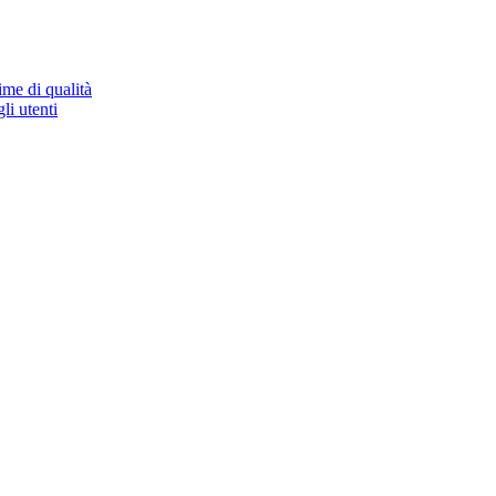
ime di qualità
li utenti