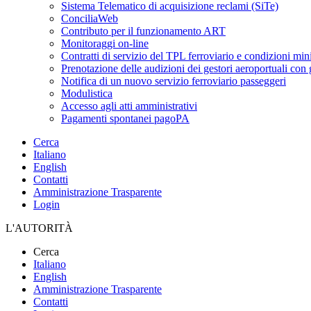
Sistema Telematico di acquisizione reclami (SiTe)
ConciliaWeb
Contributo per il funzionamento ART
Monitoraggi on-line
Contratti di servizio del TPL ferroviario e condizioni min
Prenotazione delle audizioni dei gestori aeroportuali con g
Notifica di un nuovo servizio ferroviario passeggeri
Modulistica
Accesso agli atti amministrativi
Pagamenti spontanei pagoPA
Cerca
Italiano
English
Contatti
Amministrazione Trasparente
Login
L'AUTORITÀ
Cerca
Italiano
English
Amministrazione Trasparente
Contatti