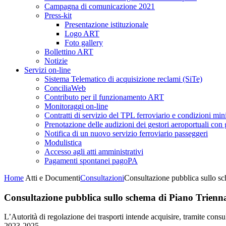
Campagna di comunicazione 2021
Press-kit
Presentazione istituzionale
Logo ART
Foto gallery
Bollettino ART
Notizie
Servizi on-line
Sistema Telematico di acquisizione reclami (SiTe)
ConciliaWeb
Contributo per il funzionamento ART
Monitoraggi on-line
Contratti di servizio del TPL ferroviario e condizioni min
Prenotazione delle audizioni dei gestori aeroportuali con g
Notifica di un nuovo servizio ferroviario passeggeri
Modulistica
Accesso agli atti amministrativi
Pagamenti spontanei pagoPA
Home
Atti e Documenti
Consultazioni
Consultazione pubblica sullo s
Consultazione pubblica sullo schema di Piano Trienn
L’Autorità di regolazione dei trasporti intende acquisire, tramite cons
2023-2025.