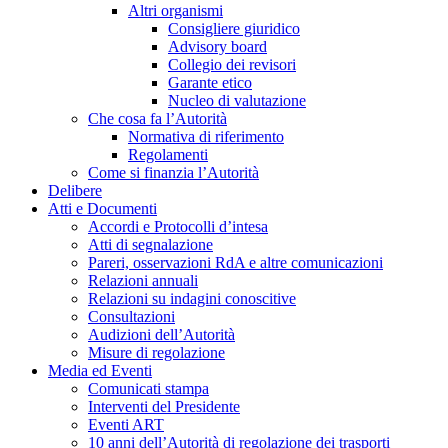
Altri organismi
Consigliere giuridico
Advisory board
Collegio dei revisori
Garante etico
Nucleo di valutazione
Che cosa fa l’Autorità
Normativa di riferimento
Regolamenti
Come si finanzia l’Autorità
Delibere
Atti e Documenti
Accordi e Protocolli d’intesa
Atti di segnalazione
Pareri, osservazioni RdA e altre comunicazioni
Relazioni annuali
Relazioni su indagini conoscitive
Consultazioni
Audizioni dell’Autorità
Misure di regolazione
Media ed Eventi
Comunicati stampa
Interventi del Presidente
Eventi ART
10 anni dell’Autorità di regolazione dei trasporti