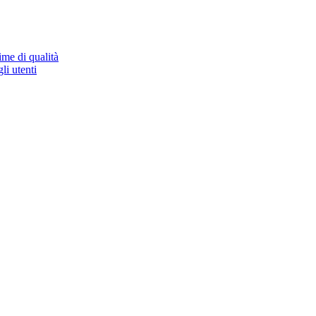
ime di qualità
li utenti