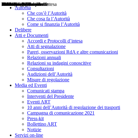
Delibere
Pareri
Consultazioni
Audizioni
Atti di Segnalazione
Accordi e Protocolli d'Intesa
Relazioni annuali
Misure di regolazione
Notizie
Comunicati Stampa
Bollettini ART
Convegni ART
Interviste del Presidente
Articoli in primo piano
Interventi del Presidente
2004
2005
2010
2013
2014
2015
2016
2017
2018
2019
202
2020
2021
2022
2023
2024
2025
2026
Aereo
Marittimo
Terrestre
Autorità
Che cos’è l’Autorità
Che cosa fa l’Autorità
Come si finanzia l’Autorità
Delibere
Atti e Documenti
Accordi e Protocolli d’intesa
Atti di segnalazione
Pareri, osservazioni RdA e altre comunicazioni
Relazioni annuali
Relazioni su indagini conoscitive
Consultazioni
Audizioni dell’Autorità
Misure di regolazione
Media ed Eventi
Comunicati stampa
Interventi del Presidente
Eventi ART
10 anni dell’Autorità di regolazione dei trasporti
Campagna di comunicazione 2021
Press-kit
Bollettino ART
Notizie
Servizi on-line