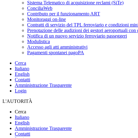
Sistema Telematico di acquisizione reclami (SiTe)
ConciliaWeb
Contributo per il funzionamento ART
Monitoraggi on-line
Contratti di servizio del TPL ferroviario e condizioni min
Prenotazione delle audizioni dei gestori aeroportuali con g
Notifica di un nuovo servizio ferroviario passeggeri
Modulistica
Accesso agli atti amministrativi
Pagamenti spontanei pagoPA
Cerca
Italiano
English
Contatti
Amministrazione Trasparente
Login
L'AUTORITÀ
Cerca
Italiano
English
Amministrazione Trasparente
Contatti