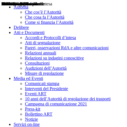
Delibere
Pareri
Consultazioni
Audizioni
Atti di Segnalazione
Accordi e Protocolli d'Intesa
Relazioni annuali
Misure di regolazione
Notizie
Comunicati Stampa
Bollettini ART
Convegni ART
Interviste del Presidente
Articoli in primo piano
Interventi del Presidente
2004
2005
2010
2013
2014
2015
2016
2017
2018
2019
202
2020
2021
2022
2023
2024
2025
2026
Aereo
Marittimo
Terrestre
Autorità
Che cos’è l’Autorità
Che cosa fa l’Autorità
Come si finanzia l’Autorità
Delibere
Atti e Documenti
Accordi e Protocolli d’intesa
Atti di segnalazione
Pareri, osservazioni RdA e altre comunicazioni
Relazioni annuali
Relazioni su indagini conoscitive
Consultazioni
Audizioni dell’Autorità
Misure di regolazione
Media ed Eventi
Comunicati stampa
Interventi del Presidente
Eventi ART
10 anni dell’Autorità di regolazione dei trasporti
Campagna di comunicazione 2021
Press-kit
Bollettino ART
Notizie
Servizi on-line