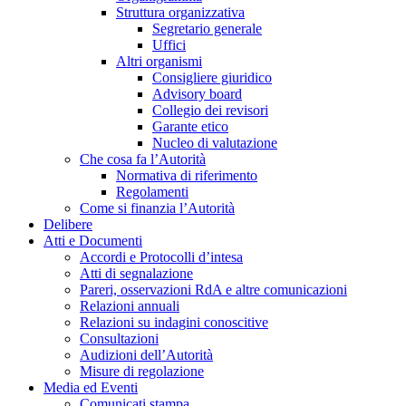
Struttura organizzativa
Segretario generale
Uffici
Altri organismi
Consigliere giuridico
Advisory board
Collegio dei revisori
Garante etico
Nucleo di valutazione
Che cosa fa l’Autorità
Normativa di riferimento
Regolamenti
Come si finanzia l’Autorità
Delibere
Atti e Documenti
Accordi e Protocolli d’intesa
Atti di segnalazione
Pareri, osservazioni RdA e altre comunicazioni
Relazioni annuali
Relazioni su indagini conoscitive
Consultazioni
Audizioni dell’Autorità
Misure di regolazione
Media ed Eventi
Comunicati stampa