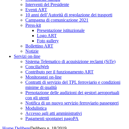
Interventi del Presidente
Eventi ART
10 anni dell’Autorità di regolazione dei trasporti
Campagna di comunicazione 2021
Press-kit
Presentazione istituzionale
Logo ART
Foto gallery
Bollettino ART
Notizie
Servizi on-line
Sistema Telematico di acquisizione reclami (SiTe)
ConciliaWeb
Contributo per il funzionamento ART
Monitoraggi on-line
Contratti di servizio del TPL ferroviario e condizioni
minime di qualità
Prenotazione delle audizioni dei gestori aeroportuali
con gli utenti
Notifica di un nuovo servizio ferroviario passeggeri
Modulistica
Accesso agli atti amministrativi
Pagamenti spontanei pagoPA
Home
Delibere
Delibera n. 18/2019