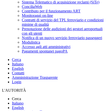
Sistema Telematico di acquisizione reclami (SiTe)
ConciliaWeb
Contributo per il funzionamento ART
Monitoraggi on-line
Contratti di servizio del TPL ferroviario e condizioni
minime di qualità
Prenotazione delle audizioni dei gestori aeroportuali
con gli utenti
Notifica di un nuovo servizio ferroviario passeggeri
Modulistica
Accesso agli atti amministrativi
Pagamenti spontanei pagoPA
Cerca
Italiano
English
Contatti
Amministrazione Trasparente
Login
L'AUTORITÀ
Cerca
Italiano
English