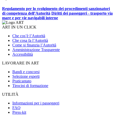
Regolamento per lo svolgimento dei procedimenti sanzionatori
di competenza dell’Autorità
Diritti dei passeggeri - trasporto via
mare e per vie navigabili interne
ART IN UN CLICK
Che cos’è l’Autorità
Che cosa fa l’Autorità
Come si finanzia l’Autorità
Amministrazione Trasparente
Accessibilità
LAVORARE IN ART
Bandi e concorsi
Selezione esperti
Praticantato
Tirocini di formazione
UTILITÀ
Informazioni per i passeggeri
FAQ
Press-kit