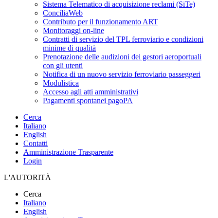
Sistema Telematico di acquisizione reclami (SiTe)
ConciliaWeb
Contributo per il funzionamento ART
Monitoraggi on-line
Contratti di servizio del TPL ferroviario e condizioni
minime di qualità
Prenotazione delle audizioni dei gestori aeroportuali
con gli utenti
Notifica di un nuovo servizio ferroviario passeggeri
Modulistica
Accesso agli atti amministrativi
Pagamenti spontanei pagoPA
Cerca
Italiano
English
Contatti
Amministrazione Trasparente
Login
L'AUTORITÀ
Cerca
Italiano
English