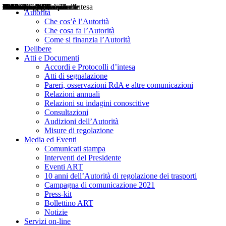
Delibere
Pareri
Consultazioni
Audizioni
Atti di Segnalazione
Accordi e Protocolli d'Intesa
Relazioni annuali
Misure di regolazione
Notizie
Comunicati Stampa
Bollettini ART
Convegni ART
Interviste del Presidente
Articoli in primo piano
Interventi del Presidente
2004
2005
2010
2013
2014
2015
2016
2017
2018
2019
202
2020
2021
2022
2023
2024
2025
2026
Aereo
Marittimo
Terrestre
Autorità
Che cos’è l’Autorità
Che cosa fa l’Autorità
Come si finanzia l’Autorità
Delibere
Atti e Documenti
Accordi e Protocolli d’intesa
Atti di segnalazione
Pareri, osservazioni RdA e altre comunicazioni
Relazioni annuali
Relazioni su indagini conoscitive
Consultazioni
Audizioni dell’Autorità
Misure di regolazione
Media ed Eventi
Comunicati stampa
Interventi del Presidente
Eventi ART
10 anni dell’Autorità di regolazione dei trasporti
Campagna di comunicazione 2021
Press-kit
Bollettino ART
Notizie
Servizi on-line