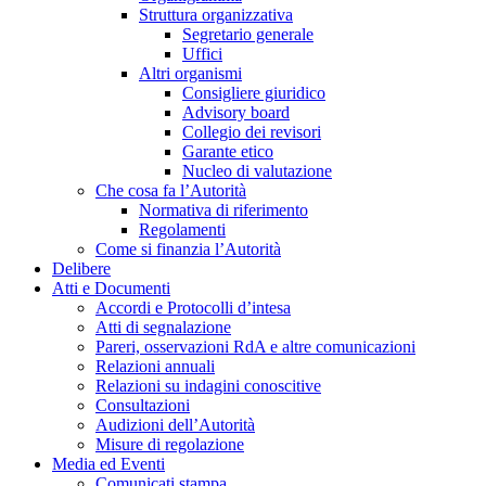
Struttura organizzativa
Segretario generale
Uffici
Altri organismi
Consigliere giuridico
Advisory board
Collegio dei revisori
Garante etico
Nucleo di valutazione
Che cosa fa l’Autorità
Normativa di riferimento
Regolamenti
Come si finanzia l’Autorità
Delibere
Atti e Documenti
Accordi e Protocolli d’intesa
Atti di segnalazione
Pareri, osservazioni RdA e altre comunicazioni
Relazioni annuali
Relazioni su indagini conoscitive
Consultazioni
Audizioni dell’Autorità
Misure di regolazione
Media ed Eventi
Comunicati stampa