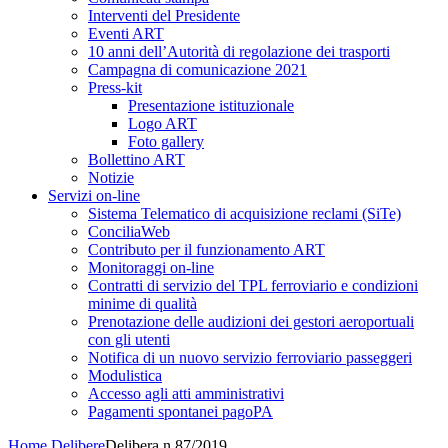
Interventi del Presidente
Eventi ART
10 anni dell’Autorità di regolazione dei trasporti
Campagna di comunicazione 2021
Press-kit
Presentazione istituzionale
Logo ART
Foto gallery
Bollettino ART
Notizie
Servizi on-line
Sistema Telematico di acquisizione reclami (SiTe)
ConciliaWeb
Contributo per il funzionamento ART
Monitoraggi on-line
Contratti di servizio del TPL ferroviario e condizioni
minime di qualità
Prenotazione delle audizioni dei gestori aeroportuali
con gli utenti
Notifica di un nuovo servizio ferroviario passeggeri
Modulistica
Accesso agli atti amministrativi
Pagamenti spontanei pagoPA
Home
Delibere
Delibera n.87/2019