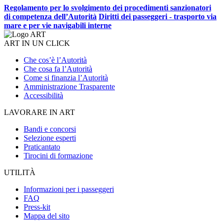
Regolamento per lo svolgimento dei procedimenti sanzionatori
di competenza dell’Autorità
Diritti dei passeggeri - trasporto via
mare e per vie navigabili interne
ART IN UN CLICK
Che cos’è l’Autorità
Che cosa fa l’Autorità
Come si finanzia l’Autorità
Amministrazione Trasparente
Accessibilità
LAVORARE IN ART
Bandi e concorsi
Selezione esperti
Praticantato
Tirocini di formazione
UTILITÀ
Informazioni per i passeggeri
FAQ
Press-kit
Mappa del sito