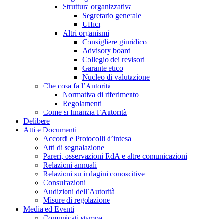
Struttura organizzativa
Segretario generale
Uffici
Altri organismi
Consigliere giuridico
Advisory board
Collegio dei revisori
Garante etico
Nucleo di valutazione
Che cosa fa l’Autorità
Normativa di riferimento
Regolamenti
Come si finanzia l’Autorità
Delibere
Atti e Documenti
Accordi e Protocolli d’intesa
Atti di segnalazione
Pareri, osservazioni RdA e altre comunicazioni
Relazioni annuali
Relazioni su indagini conoscitive
Consultazioni
Audizioni dell’Autorità
Misure di regolazione
Media ed Eventi
Comunicati stampa