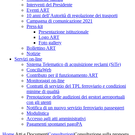
Interventi del Presidente
Eventi ART
10 anni dell’Autorità di regolazione dei trasporti
Campagna di comunicazione 2021
Press-kit
Presentazione istituzionale
Logo ART
Foto gallery
Bollettino ART
Notizie
Servizi on-line
Sistema Telematico di acquisizione reclami (SiTe)
ConciliaWeb
Contributo per il funzionamento ART
Monitoraggi on-line
Contratti di servizio del TPL ferroviario e condizioni
minime di qualità
Prenotazione delle audizioni dei gestori aeroportuali
con gli utenti
Notifica di un nuovo servizio ferroviario passeggeri
Modulistica
Accesso agli atti amministrativi
Pagamenti spontanei pagoPA
Home
Atti e Documenti
Consultazioni
Consultazione sulla proposta