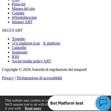
Press-kit
Mappa del sito
Contatti
Whistleblowing
Intranet ART
SEGUI ART
Youtube
X platform
LinkedIn
Instagram
RSS
Social media policy ART
Copyright © 2026 Autorità di regolazione dei trasporti
Privacy
|
Dichiarazione di accessibilità
This website uses cookies to improve your experience.
We'll assume you're ok with this, but you can opt-out
Accept
if you wish.
Read more