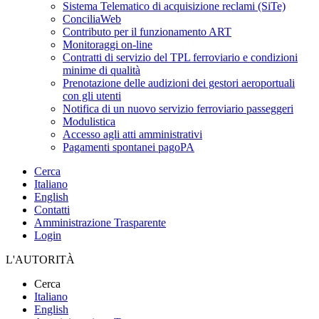
Sistema Telematico di acquisizione reclami (SiTe)
ConciliaWeb
Contributo per il funzionamento ART
Monitoraggi on-line
Contratti di servizio del TPL ferroviario e condizioni
minime di qualità
Prenotazione delle audizioni dei gestori aeroportuali
con gli utenti
Notifica di un nuovo servizio ferroviario passeggeri
Modulistica
Accesso agli atti amministrativi
Pagamenti spontanei pagoPA
Cerca
Italiano
English
Contatti
Amministrazione Trasparente
Login
L'AUTORITÀ
Cerca
Italiano
English