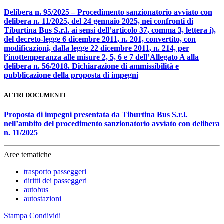
Delibera n. 95/2025 – Procedimento sanzionatorio avviato con
delibera n. 11/2025, del 24 gennaio 2025, nei confronti di
Tiburtina Bus S.r.l. ai sensi dell’articolo 37, comma 3, lettera i),
del decreto-legge 6 dicembre 2011, n. 201, convertito, con
modificazioni, dalla legge 22 dicembre 2011, n. 214, per
l’inottemperanza alle misure 2, 5, 6 e 7 dell’Allegato A alla
delibera n. 56/2018. Dichiarazione di ammissibilità e
pubblicazione della proposta di impegni
ALTRI DOCUMENTI
Proposta di impegni presentata da Tiburtina Bus S.r.l.
nell’ambito del procedimento sanzionatorio avviato con delibera
n. 11/2025
Aree tematiche
trasporto passeggeri
diritti dei passeggeri
autobus
autostazioni
Stampa
Condividi