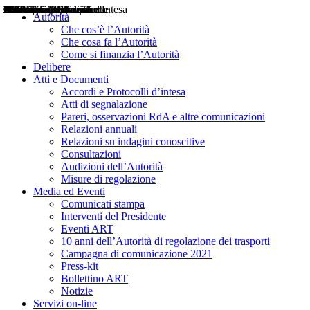
Delibere
Pareri
Consultazioni
Audizioni
Atti di Segnalazione
Accordi e Protocolli d'Intesa
Relazioni annuali
Misure di regolazione
Notizie
Comunicati Stampa
Bollettini ART
Convegni ART
Interviste del Presidente
Articoli in primo piano
Interventi del Presidente
2004
2005
2010
2013
2014
2015
2016
2017
2018
2019
202
2020
2021
2022
2023
2024
2025
2026
Aereo
Marittimo
Terrestre
Autorità
Che cos’è l’Autorità
Che cosa fa l’Autorità
Come si finanzia l’Autorità
Delibere
Atti e Documenti
Accordi e Protocolli d’intesa
Atti di segnalazione
Pareri, osservazioni RdA e altre comunicazioni
Relazioni annuali
Relazioni su indagini conoscitive
Consultazioni
Audizioni dell’Autorità
Misure di regolazione
Media ed Eventi
Comunicati stampa
Interventi del Presidente
Eventi ART
10 anni dell’Autorità di regolazione dei trasporti
Campagna di comunicazione 2021
Press-kit
Bollettino ART
Notizie
Servizi on-line