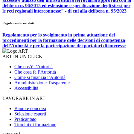
accesso e utilizzo dell’infrastruttura ferroviaria approvati con la
delibera n. 96/2015 ed estensione e specificazione degli stessi per
le reti regionali interconnesse" - di cui alla delibera n. 95/2023
Regolamenti correlati
Regolamento per lo svolgimento in prima attuazione dei
procedimenti per la formazione delle decisioni di competenza
dell’Autorità e per la partecipazione dei portatori di interesse
ART IN UN CLICK
Che cos’è l’Autorità
Che cosa fa l’Autorità
Come si finanzia l’Autorità
Amministrazione Trasparente
Accessibilità
LAVORARE IN ART
Bandi e concorsi
Selezione esperti
Praticantato
Tirocini di formazione