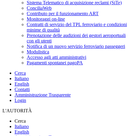
Sistema Telematico di acquisizione reclami (SiTe)
ConciliaWeb
Contributo per il funzionamento ART
Monitoraggi on-line
Contratti di servizio del TPL ferroviario e condizioni
minime di qualità
Prenotazione delle audizioni dei gestori aeroportuali
con gli utenti
Notifica di un nuovo servizio ferroviario passeggeri
Modulistica
Accesso agli atti amministrativi
Pagamenti spontanei pagoPA
Cerca
Italiano
English
Contatti
Amministrazione Trasparente
Login
L'AUTORITÀ
Cerca
Italiano
English