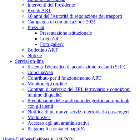
Interventi del Presidente
Eventi ART
10 anni dell’Autorità di regolazione dei trasporti
Campagna di comunicazione 2021
Press-kit
Presentazione istituzionale
Logo ART
Foto gallery
Bollettino ART
Notizie
Servizi on-line
Sistema Telematico di acquisizione reclami (SiTe)
ConciliaWeb
Contributo per il funzionamento ART
Monitoraggi on-line
Contratti di servizio del TPL ferroviario e condizioni
minime di qualità
Prenotazione delle audizioni dei gestori aeroportuali
con gli utenti
Notifica di un nuovo servizio ferroviario passeggeri
Modulistica
Accesso agli atti amministrativi
Pagamenti spontanei pagoPA
Home
Delibere
Delibera n. 146/2024