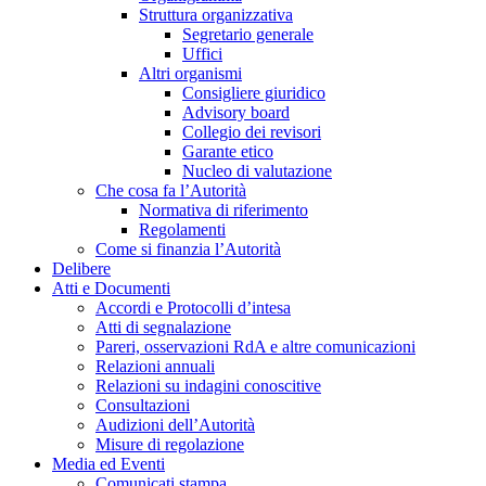
Struttura organizzativa
Segretario generale
Uffici
Altri organismi
Consigliere giuridico
Advisory board
Collegio dei revisori
Garante etico
Nucleo di valutazione
Che cosa fa l’Autorità
Normativa di riferimento
Regolamenti
Come si finanzia l’Autorità
Delibere
Atti e Documenti
Accordi e Protocolli d’intesa
Atti di segnalazione
Pareri, osservazioni RdA e altre comunicazioni
Relazioni annuali
Relazioni su indagini conoscitive
Consultazioni
Audizioni dell’Autorità
Misure di regolazione
Media ed Eventi
Comunicati stampa