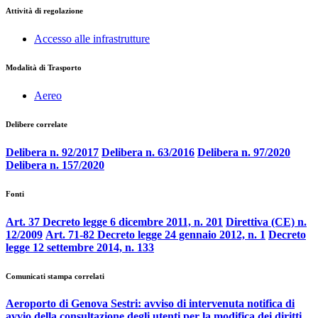
Attività di regolazione
Accesso alle infrastrutture
Modalità di Trasporto
Aereo
Delibere correlate
Delibera n. 92/2017
Delibera n. 63/2016
Delibera n. 97/2020
Delibera n. 157/2020
Fonti
Art. 37 Decreto legge 6 dicembre 2011, n. 201
Direttiva (CE) n.
12/2009
Art. 71-82 Decreto legge 24 gennaio 2012, n. 1
Decreto
legge 12 settembre 2014, n. 133
Comunicati stampa correlati
Aeroporto di Genova Sestri: avviso di intervenuta notifica di
avvio della consultazione degli utenti per la modifica dei diritti