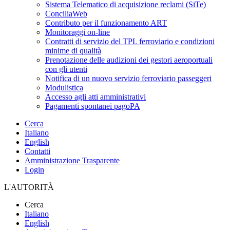
Sistema Telematico di acquisizione reclami (SiTe)
ConciliaWeb
Contributo per il funzionamento ART
Monitoraggi on-line
Contratti di servizio del TPL ferroviario e condizioni
minime di qualità
Prenotazione delle audizioni dei gestori aeroportuali
con gli utenti
Notifica di un nuovo servizio ferroviario passeggeri
Modulistica
Accesso agli atti amministrativi
Pagamenti spontanei pagoPA
Cerca
Italiano
English
Contatti
Amministrazione Trasparente
Login
L'AUTORITÀ
Cerca
Italiano
English