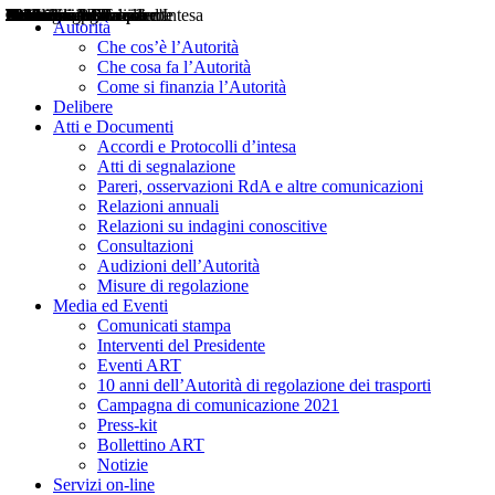
Delibere
Pareri
Consultazioni
Audizioni
Atti di Segnalazione
Accordi e Protocolli d'Intesa
Relazioni annuali
Misure di regolazione
Notizie
Comunicati Stampa
Bollettini ART
Convegni ART
Interviste del Presidente
Articoli in primo piano
Interventi del Presidente
2004
2005
2010
2013
2014
2015
2016
2017
2018
2019
202
2020
2021
2022
2023
2024
2025
2026
Aereo
Marittimo
Terrestre
Autorità
Che cos’è l’Autorità
Che cosa fa l’Autorità
Come si finanzia l’Autorità
Delibere
Atti e Documenti
Accordi e Protocolli d’intesa
Atti di segnalazione
Pareri, osservazioni RdA e altre comunicazioni
Relazioni annuali
Relazioni su indagini conoscitive
Consultazioni
Audizioni dell’Autorità
Misure di regolazione
Media ed Eventi
Comunicati stampa
Interventi del Presidente
Eventi ART
10 anni dell’Autorità di regolazione dei trasporti
Campagna di comunicazione 2021
Press-kit
Bollettino ART
Notizie
Servizi on-line