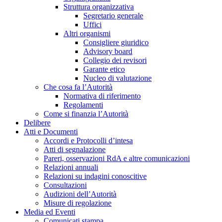
Struttura organizzativa
Segretario generale
Uffici
Altri organismi
Consigliere giuridico
Advisory board
Collegio dei revisori
Garante etico
Nucleo di valutazione
Che cosa fa l’Autorità
Normativa di riferimento
Regolamenti
Come si finanzia l’Autorità
Delibere
Atti e Documenti
Accordi e Protocolli d’intesa
Atti di segnalazione
Pareri, osservazioni RdA e altre comunicazioni
Relazioni annuali
Relazioni su indagini conoscitive
Consultazioni
Audizioni dell’Autorità
Misure di regolazione
Media ed Eventi
Comunicati stampa