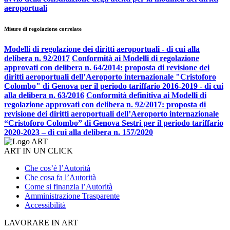
aeroportuali
Misure di regolazione correlate
Modelli di regolazione dei diritti aeroportuali - di cui alla
delibera n. 92/2017
Conformità ai Modelli di regolazione
approvati con delibera n. 64/2014: proposta di revisione dei
diritti aeroportuali dell’Aeroporto internazionale "Cristoforo
Colombo" di Genova per il periodo tariffario 2016-2019 - di cui
alla delibera n. 63/2016
Conformità definitiva ai Modelli di
regolazione approvati con delibera n. 92/2017: proposta di
revisione dei diritti aeroportuali dell’Aeroporto internazionale
“Cristoforo Colombo” di Genova Sestri per il periodo tariffario
2020-2023 – di cui alla delibera n. 157/2020
ART IN UN CLICK
Che cos’è l’Autorità
Che cosa fa l’Autorità
Come si finanzia l’Autorità
Amministrazione Trasparente
Accessibilità
LAVORARE IN ART