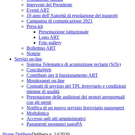
Interventi del Presidente
Eventi ART
10 anni dell’Autorità di regolazione dei trasporti
Campagna di comunicazione 2021
Press-kit
Presentazione istituzionale
Logo ART
Foto gallery
Bollettino ART
Notizie
Servizi on-line
Sistema Telematico di acquisizione reclami (SiTe)
ConciliaWeb
Contributo per il funzionamento ART
Monitoraggi on-line
Contratti di servizio del TPL ferroviario e condizioni
minime di qualità
Prenotazione delle audizioni dei gestori aeroportuali
con gli utenti
Notifica di un nuovo servizio ferroviario passeggeri
Modulistica
Accesso agli atti amministrativi
Pagamenti spontanei pagoPA
Home
Delibere
Delibera n. 14/2020