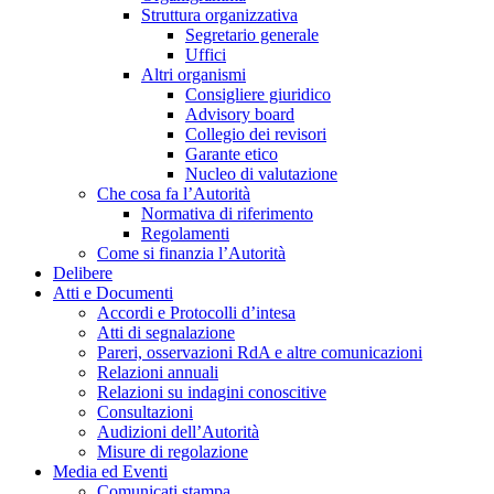
Struttura organizzativa
Segretario generale
Uffici
Altri organismi
Consigliere giuridico
Advisory board
Collegio dei revisori
Garante etico
Nucleo di valutazione
Che cosa fa l’Autorità
Normativa di riferimento
Regolamenti
Come si finanzia l’Autorità
Delibere
Atti e Documenti
Accordi e Protocolli d’intesa
Atti di segnalazione
Pareri, osservazioni RdA e altre comunicazioni
Relazioni annuali
Relazioni su indagini conoscitive
Consultazioni
Audizioni dell’Autorità
Misure di regolazione
Media ed Eventi
Comunicati stampa