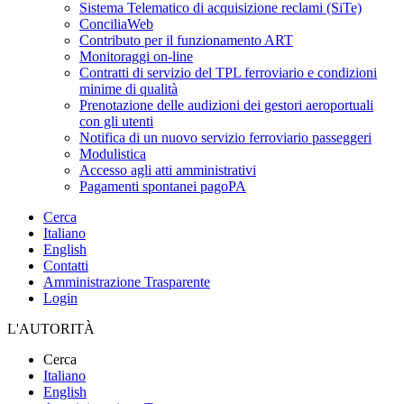
Sistema Telematico di acquisizione reclami (SiTe)
ConciliaWeb
Contributo per il funzionamento ART
Monitoraggi on-line
Contratti di servizio del TPL ferroviario e condizioni
minime di qualità
Prenotazione delle audizioni dei gestori aeroportuali
con gli utenti
Notifica di un nuovo servizio ferroviario passeggeri
Modulistica
Accesso agli atti amministrativi
Pagamenti spontanei pagoPA
Cerca
Italiano
English
Contatti
Amministrazione Trasparente
Login
L'AUTORITÀ
Cerca
Italiano
English