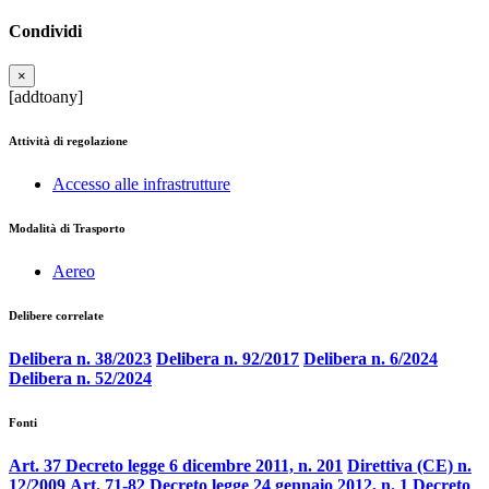
Condividi
×
[addtoany]
Attività di regolazione
Accesso alle infrastrutture
Modalità di Trasporto
Aereo
Delibere correlate
Delibera n. 38/2023
Delibera n. 92/2017
Delibera n. 6/2024
Delibera n. 52/2024
Fonti
Art. 37 Decreto legge 6 dicembre 2011, n. 201
Direttiva (CE) n.
12/2009
Art. 71-82 Decreto legge 24 gennaio 2012, n. 1
Decreto