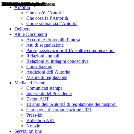
Delibere
Pareri
Consultazioni
Audizioni
Atti di Segnalazione
Accordi e Protocolli d'Intesa
Relazioni annuali
Misure di regolazione
Notizie
Comunicati Stampa
Bollettini ART
Convegni ART
Interviste del Presidente
Articoli in primo piano
Interventi del Presidente
2004
2005
2010
2013
2014
2015
2016
2017
2018
2019
202
2020
2021
2022
2023
2024
2025
2026
Aereo
Marittimo
Terrestre
Autorità
Che cos’è l’Autorità
Che cosa fa l’Autorità
Come si finanzia l’Autorità
Delibere
Atti e Documenti
Accordi e Protocolli d’intesa
Atti di segnalazione
Pareri, osservazioni RdA e altre comunicazioni
Relazioni annuali
Relazioni su indagini conoscitive
Consultazioni
Audizioni dell’Autorità
Misure di regolazione
Media ed Eventi
Comunicati stampa
Interventi del Presidente
Eventi ART
10 anni dell’Autorità di regolazione dei trasporti
Campagna di comunicazione 2021
Press-kit
Bollettino ART
Notizie
Servizi on-line