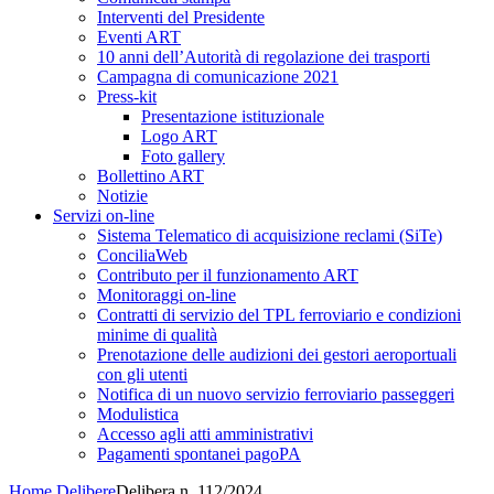
Interventi del Presidente
Eventi ART
10 anni dell’Autorità di regolazione dei trasporti
Campagna di comunicazione 2021
Press-kit
Presentazione istituzionale
Logo ART
Foto gallery
Bollettino ART
Notizie
Servizi on-line
Sistema Telematico di acquisizione reclami (SiTe)
ConciliaWeb
Contributo per il funzionamento ART
Monitoraggi on-line
Contratti di servizio del TPL ferroviario e condizioni
minime di qualità
Prenotazione delle audizioni dei gestori aeroportuali
con gli utenti
Notifica di un nuovo servizio ferroviario passeggeri
Modulistica
Accesso agli atti amministrativi
Pagamenti spontanei pagoPA
Home
Delibere
Delibera n. 112/2024