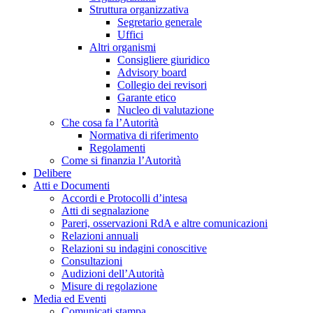
Struttura organizzativa
Segretario generale
Uffici
Altri organismi
Consigliere giuridico
Advisory board
Collegio dei revisori
Garante etico
Nucleo di valutazione
Che cosa fa l’Autorità
Normativa di riferimento
Regolamenti
Come si finanzia l’Autorità
Delibere
Atti e Documenti
Accordi e Protocolli d’intesa
Atti di segnalazione
Pareri, osservazioni RdA e altre comunicazioni
Relazioni annuali
Relazioni su indagini conoscitive
Consultazioni
Audizioni dell’Autorità
Misure di regolazione
Media ed Eventi
Comunicati stampa