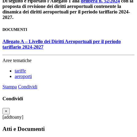
Di seguito è riportato l’Allegato 1 alla
delibera n. 52/2024
con la
proposta di revisione dei diritti aeroportuali contenente la
dinamica dei diritti aeroportuali per il periodo tariffario 2024-
2027.
DOCUMENTI
Allegato A – Livello dei Diritti Aeroportuali per il periodo
tariffario 2024-2027
Aree tematiche
tariffe
aeroporti
Stampa
Condividi
Condividi
×
[addtoany]
Atti e Documenti