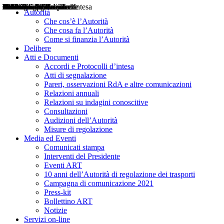
Delibere
Pareri
Consultazioni
Audizioni
Atti di Segnalazione
Accordi e Protocolli d'Intesa
Relazioni annuali
Misure di regolazione
Notizie
Comunicati Stampa
Bollettini ART
Convegni ART
Interviste del Presidente
Articoli in primo piano
Interventi del Presidente
2004
2005
2010
2013
2014
2015
2016
2017
2018
2019
202
2020
2021
2022
2023
2024
2025
2026
Aereo
Marittimo
Terrestre
Autorità
Che cos’è l’Autorità
Che cosa fa l’Autorità
Come si finanzia l’Autorità
Delibere
Atti e Documenti
Accordi e Protocolli d’intesa
Atti di segnalazione
Pareri, osservazioni RdA e altre comunicazioni
Relazioni annuali
Relazioni su indagini conoscitive
Consultazioni
Audizioni dell’Autorità
Misure di regolazione
Media ed Eventi
Comunicati stampa
Interventi del Presidente
Eventi ART
10 anni dell’Autorità di regolazione dei trasporti
Campagna di comunicazione 2021
Press-kit
Bollettino ART
Notizie
Servizi on-line