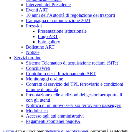
Interventi del Presidente
Eventi ART
10 anni dell’Autorità di regolazione dei trasporti
Campagna di comunicazione 2021
Press-kit
Presentazione istituzionale
Logo ART
Foto gallery
Bollettino ART
Notizie
Servizi on-line
Sistema Telematico di acquisizione reclami (SiTe)
ConciliaWeb
Contributo per il funzionamento ART
Monitoraggi on-line
Contratti di servizio del TPL ferroviario e condizioni
minime di qualità
Prenotazione delle audizioni dei gestori aeroportuali
con gli utenti
Notifica di un nuovo servizio ferroviario passeggeri
Modulistica
Accesso agli atti amministrativi
Pagamenti spontanei pagoPA
Home
Atti e Documenti
Misure di regolazione
Conformità ai Modelli