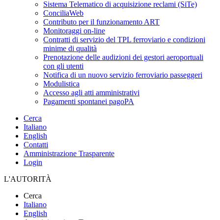
Sistema Telematico di acquisizione reclami (SiTe)
ConciliaWeb
Contributo per il funzionamento ART
Monitoraggi on-line
Contratti di servizio del TPL ferroviario e condizioni
minime di qualità
Prenotazione delle audizioni dei gestori aeroportuali
con gli utenti
Notifica di un nuovo servizio ferroviario passeggeri
Modulistica
Accesso agli atti amministrativi
Pagamenti spontanei pagoPA
Cerca
Italiano
English
Contatti
Amministrazione Trasparente
Login
L'AUTORITÀ
Cerca
Italiano
English