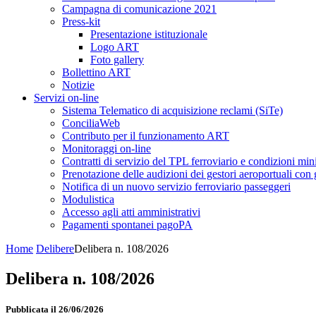
Campagna di comunicazione 2021
Press-kit
Presentazione istituzionale
Logo ART
Foto gallery
Bollettino ART
Notizie
Servizi on-line
Sistema Telematico di acquisizione reclami (SiTe)
ConciliaWeb
Contributo per il funzionamento ART
Monitoraggi on-line
Contratti di servizio del TPL ferroviario e condizioni min
Prenotazione delle audizioni dei gestori aeroportuali con g
Notifica di un nuovo servizio ferroviario passeggeri
Modulistica
Accesso agli atti amministrativi
Pagamenti spontanei pagoPA
Home
Delibere
Delibera n. 108/2026
Delibera n. 108/2026
Pubblicata il 26/06/2026