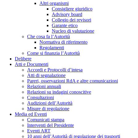
Altri organismi
Consigliere giuridico
Advisory board
Collegio dei revisori
Garante etico
Nucleo di valutazione
Che cosa fa l’Autorità
Normativa di riferimento
Regolamenti
Come si finanzia l’Autorità
Delibere
Atti e Documenti
Accordi e Protocolli d’intesa
Atti di segnalazione
Pareri, osservazioni RdA e altre comunicazioni
Relazioni annuali
Relazioni su indagini conoscitive
Consultazioni
Audizioni dell’Autorità
Misure di regolazione
Media ed Eventi
Comunicati stampa
Interventi del Presidente
Eventi ART
10 anni dell’Autorità di regolazione dei trasporti