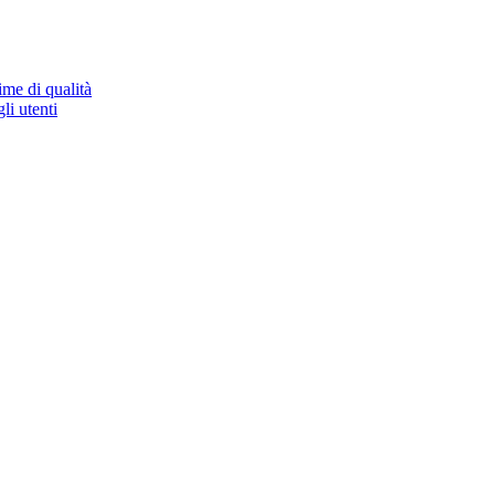
ime di qualità
li utenti