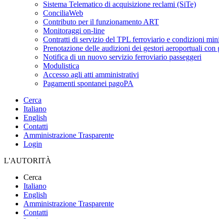
Sistema Telematico di acquisizione reclami (SiTe)
ConciliaWeb
Contributo per il funzionamento ART
Monitoraggi on-line
Contratti di servizio del TPL ferroviario e condizioni min
Prenotazione delle audizioni dei gestori aeroportuali con g
Notifica di un nuovo servizio ferroviario passeggeri
Modulistica
Accesso agli atti amministrativi
Pagamenti spontanei pagoPA
Cerca
Italiano
English
Contatti
Amministrazione Trasparente
Login
L'AUTORITÀ
Cerca
Italiano
English
Amministrazione Trasparente
Contatti