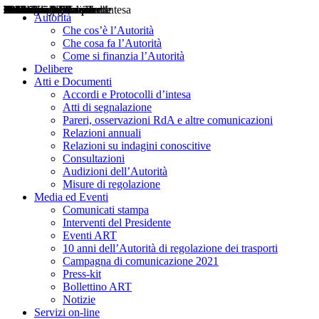
Delibere
Pareri
Consultazioni
Audizioni
Atti di Segnalazione
Accordi e Protocolli d'Intesa
Relazioni annuali
Misure di regolazione
Notizie
Comunicati Stampa
Bollettini ART
Convegni ART
Interviste del Presidente
Articoli in primo piano
Interventi del Presidente
2004
2005
2010
2013
2014
2015
2016
2017
2018
2019
202
2020
2021
2022
2023
2024
2025
2026
Aereo
Marittimo
Terrestre
Autorità
Che cos’è l’Autorità
Che cosa fa l’Autorità
Come si finanzia l’Autorità
Delibere
Atti e Documenti
Accordi e Protocolli d’intesa
Atti di segnalazione
Pareri, osservazioni RdA e altre comunicazioni
Relazioni annuali
Relazioni su indagini conoscitive
Consultazioni
Audizioni dell’Autorità
Misure di regolazione
Media ed Eventi
Comunicati stampa
Interventi del Presidente
Eventi ART
10 anni dell’Autorità di regolazione dei trasporti
Campagna di comunicazione 2021
Press-kit
Bollettino ART
Notizie
Servizi on-line