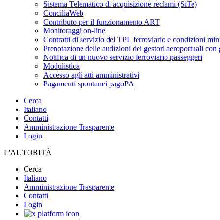
Sistema Telematico di acquisizione reclami (SiTe)
ConciliaWeb
Contributo per il funzionamento ART
Monitoraggi on-line
Contratti di servizio del TPL ferroviario e condizioni min
Prenotazione delle audizioni dei gestori aeroportuali con g
Notifica di un nuovo servizio ferroviario passeggeri
Modulistica
Accesso agli atti amministrativi
Pagamenti spontanei pagoPA
Cerca
Italiano
Contatti
Amministrazione Trasparente
Login
L'AUTORITÀ
Cerca
Italiano
Amministrazione Trasparente
Contatti
Login