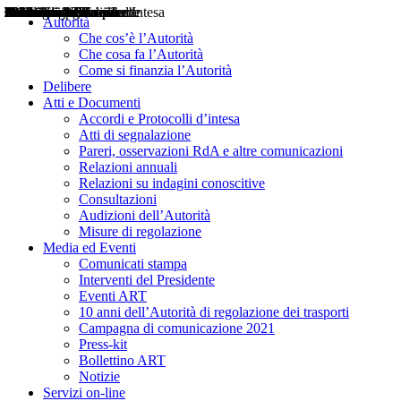
Delibere
Pareri
Consultazioni
Audizioni
Atti di Segnalazione
Accordi e Protocolli d'Intesa
Relazioni annuali
Misure di regolazione
Notizie
Comunicati Stampa
Bollettini ART
Convegni ART
Interviste del Presidente
Articoli in primo piano
Interventi del Presidente
2004
2005
2010
2013
2014
2015
2016
2017
2018
2019
202
2020
2021
2022
2023
2024
2025
2026
Aereo
Marittimo
Terrestre
Autorità
Che cos’è l’Autorità
Che cosa fa l’Autorità
Come si finanzia l’Autorità
Delibere
Atti e Documenti
Accordi e Protocolli d’intesa
Atti di segnalazione
Pareri, osservazioni RdA e altre comunicazioni
Relazioni annuali
Relazioni su indagini conoscitive
Consultazioni
Audizioni dell’Autorità
Misure di regolazione
Media ed Eventi
Comunicati stampa
Interventi del Presidente
Eventi ART
10 anni dell’Autorità di regolazione dei trasporti
Campagna di comunicazione 2021
Press-kit
Bollettino ART
Notizie
Servizi on-line