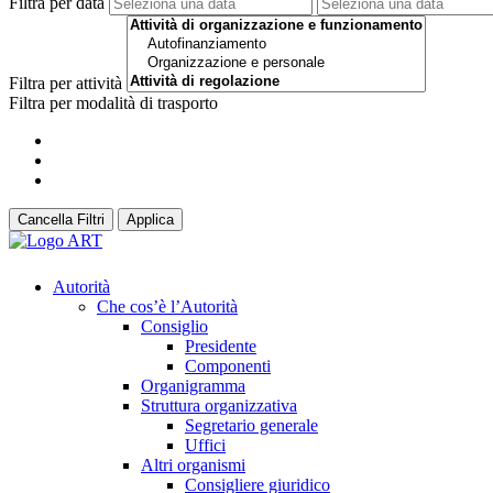
Filtra per data
Filtra per attività
Filtra per modalità di trasporto
Cancella Filtri
Applica
Autorità
Che cos’è l’Autorità
Consiglio
Presidente
Componenti
Organigramma
Struttura organizzativa
Segretario generale
Uffici
Altri organismi
Consigliere giuridico