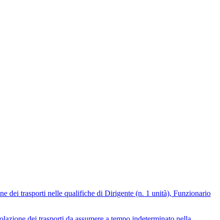
ne dei trasporti nelle qualifiche di Dirigente (n. 1 unità), Funzionario
egolazione dei trasporti da assumere a tempo indeterminato nella