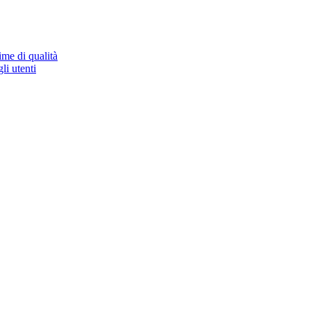
ime di qualità
li utenti