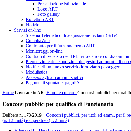
Presentazione istituzionale
Logo ART
Foto gallery
Bollettino ART
Notizie
Servizi on-line
Sistema Telematico di acquisizione reclami (SiTe)
ConciliaWeb
Contributo per il funzionamento ART
Monitoraggi on-line
Contratti di servizio del TPL ferroviario e condizioni min
Prenotazione delle audizioni dei gestori aeroportuali con g
Notifica di un nuovo servizio ferroviario passeggeri
Modulistica
Accesso agli atti amministrativi
Pagamenti spontanei pagoPA
Home
Lavorare in ART
Bandi e concorsi
Concorsi pubblici per qualifi
Concorsi pubblici per qualifica di Funzionario
Delibera n. 173/2019 –
Concorsi pubblici, per titoli ed esami, per il r
(n. 12 unità) e Operativo (n. 2 unità)
Allegato B – Bando di concorso pubblico, per titoli ed esami, pe