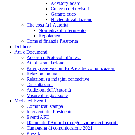
Advisory board
Collegio dei revisori
Garante etico
Nucleo di valutazione
Che cosa fa l’Autorità
Normativa di riferimento
Regolamenti
Come si finanzia l’Autorità
Delibere
Atti e Documenti
Accordi e Protocolli d’intesa
Atti di segnalazione
Pareri, osservazioni RdA e altre comunicazioni
Relazioni annuali
Relazioni su indagini conoscitive
Consultazioni
Audizioni dell’Autorità
Misure di regolazione
Media ed Eventi
Comunicati stampa
Interventi del Presidente
Eventi ART
10 anni dell’Autorità di regolazione dei trasporti
Campagna di comunicazione 2021
Press-kit