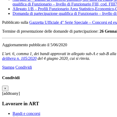
qualifica di Funzionario – livello di Funzionario FIII, cod. FIII7
Allegato 1/B – Profili Funzionario Area Statistico-Economico-
Domanda di partecipazione qualifica di Funzionario – livello d
Pubblicato sulla
Gazzetta Ufficiale 4° Serie Speciale – Concorsi ed e
Termine di presentazione delle domande di partecipazione:
26 Genna
Aggiornamento pubblicato il 5/06/2020
L’art. 6, comma 1, dei bandi approvati in allegato sub-A e sub-B alla
delibera n. 105/2020
del 4 giugno 2020
, cui si rinvia.
Stampa
Condividi
Condividi
×
[addtoany]
Lavorare in ART
Bandi e concorsi