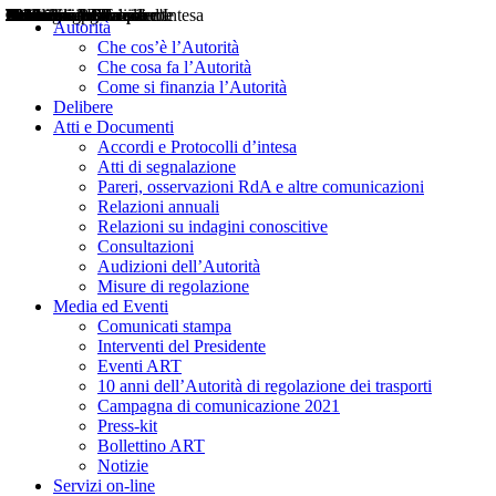
Delibere
Pareri
Consultazioni
Audizioni
Atti di Segnalazione
Accordi e Protocolli d'Intesa
Relazioni annuali
Misure di regolazione
Notizie
Comunicati Stampa
Bollettini ART
Convegni ART
Interviste del Presidente
Articoli in primo piano
Interventi del Presidente
2004
2005
2010
2013
2014
2015
2016
2017
2018
2019
202
2020
2021
2022
2023
2024
2025
2026
Aereo
Marittimo
Terrestre
Autorità
Che cos’è l’Autorità
Che cosa fa l’Autorità
Come si finanzia l’Autorità
Delibere
Atti e Documenti
Accordi e Protocolli d’intesa
Atti di segnalazione
Pareri, osservazioni RdA e altre comunicazioni
Relazioni annuali
Relazioni su indagini conoscitive
Consultazioni
Audizioni dell’Autorità
Misure di regolazione
Media ed Eventi
Comunicati stampa
Interventi del Presidente
Eventi ART
10 anni dell’Autorità di regolazione dei trasporti
Campagna di comunicazione 2021
Press-kit
Bollettino ART
Notizie
Servizi on-line