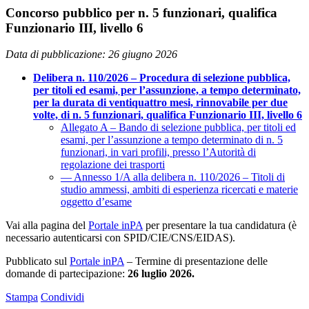
Concorso pubblico per n. 5 funzionari, qualifica
Funzionario III, livello 6
Data di pubblicazione: 26 giugno 2026
Delibera n. 110/2026 – Procedura di selezione pubblica,
per titoli ed esami, per l’assunzione, a tempo determinato,
per la durata di ventiquattro mesi, rinnovabile per due
volte, di n. 5 funzionari, qualifica Funzionario III, livello 6
Allegato A – Bando di selezione pubblica, per titoli ed
esami, per l’assunzione a tempo determinato di n. 5
funzionari, in vari profili, presso l’Autorità di
regolazione dei trasporti
— Annesso 1/A alla delibera n. 110/2026 – Titoli di
studio ammessi, ambiti di esperienza ricercati e materie
oggetto d’esame
Vai alla pagina del
Portale inPA
per presentare la tua candidatura (è
necessario autenticarsi con SPID/CIE/CNS/EIDAS).
Pubblicato sul
Portale inPA
– Termine di presentazione delle
domande di partecipazione:
26 luglio 2026.
Stampa
Condividi