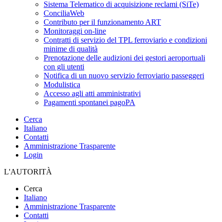
Sistema Telematico di acquisizione reclami (SiTe)
ConciliaWeb
Contributo per il funzionamento ART
Monitoraggi on-line
Contratti di servizio del TPL ferroviario e condizioni
minime di qualità
Prenotazione delle audizioni dei gestori aeroportuali
con gli utenti
Notifica di un nuovo servizio ferroviario passeggeri
Modulistica
Accesso agli atti amministrativi
Pagamenti spontanei pagoPA
Cerca
Italiano
Contatti
Amministrazione Trasparente
Login
L'AUTORITÀ
Cerca
Italiano
Amministrazione Trasparente
Contatti