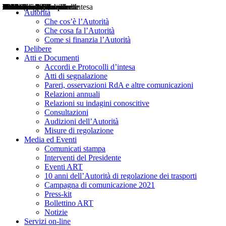
Delibere
Pareri
Consultazioni
Audizioni
Atti di Segnalazione
Accordi e Protocolli d'Intesa
Relazioni annuali
Misure di regolazione
Notizie
Comunicati Stampa
Bollettini ART
Convegni ART
Interviste del Presidente
Articoli in primo piano
Interventi del Presidente
2004
2005
2010
2013
2014
2015
2016
2017
2018
2019
202
2020
2021
2022
2023
2024
2025
2026
Aereo
Marittimo
Terrestre
Autorità
Che cos’è l’Autorità
Che cosa fa l’Autorità
Come si finanzia l’Autorità
Delibere
Atti e Documenti
Accordi e Protocolli d’intesa
Atti di segnalazione
Pareri, osservazioni RdA e altre comunicazioni
Relazioni annuali
Relazioni su indagini conoscitive
Consultazioni
Audizioni dell’Autorità
Misure di regolazione
Media ed Eventi
Comunicati stampa
Interventi del Presidente
Eventi ART
10 anni dell’Autorità di regolazione dei trasporti
Campagna di comunicazione 2021
Press-kit
Bollettino ART
Notizie
Servizi on-line