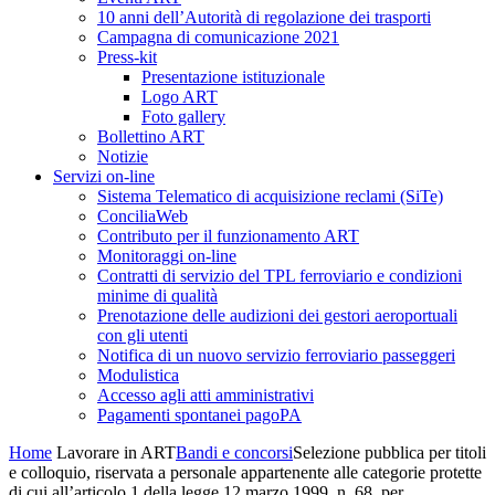
10 anni dell’Autorità di regolazione dei trasporti
Campagna di comunicazione 2021
Press-kit
Presentazione istituzionale
Logo ART
Foto gallery
Bollettino ART
Notizie
Servizi on-line
Sistema Telematico di acquisizione reclami (SiTe)
ConciliaWeb
Contributo per il funzionamento ART
Monitoraggi on-line
Contratti di servizio del TPL ferroviario e condizioni
minime di qualità
Prenotazione delle audizioni dei gestori aeroportuali
con gli utenti
Notifica di un nuovo servizio ferroviario passeggeri
Modulistica
Accesso agli atti amministrativi
Pagamenti spontanei pagoPA
Home
Lavorare in ART
Bandi e concorsi
Selezione pubblica per titoli
e colloquio, riservata a personale appartenente alle categorie protette
di cui all’articolo 1 della legge 12 marzo 1999, n. 68, per