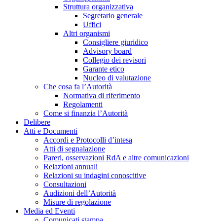
Struttura organizzativa
Segretario generale
Uffici
Altri organismi
Consigliere giuridico
Advisory board
Collegio dei revisori
Garante etico
Nucleo di valutazione
Che cosa fa l’Autorità
Normativa di riferimento
Regolamenti
Come si finanzia l’Autorità
Delibere
Atti e Documenti
Accordi e Protocolli d’intesa
Atti di segnalazione
Pareri, osservazioni RdA e altre comunicazioni
Relazioni annuali
Relazioni su indagini conoscitive
Consultazioni
Audizioni dell’Autorità
Misure di regolazione
Media ed Eventi
Comunicati stampa