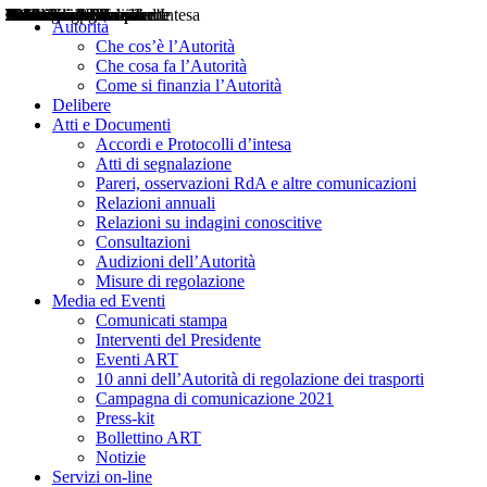
Delibere
Pareri
Consultazioni
Audizioni
Atti di Segnalazione
Accordi e Protocolli d'Intesa
Relazioni annuali
Misure di regolazione
Notizie
Comunicati Stampa
Bollettini ART
Convegni ART
Interviste del Presidente
Articoli in primo piano
Interventi del Presidente
2004
2005
2010
2013
2014
2015
2016
2017
2018
2019
202
2020
2021
2022
2023
2024
2025
2026
Aereo
Marittimo
Terrestre
Autorità
Che cos’è l’Autorità
Che cosa fa l’Autorità
Come si finanzia l’Autorità
Delibere
Atti e Documenti
Accordi e Protocolli d’intesa
Atti di segnalazione
Pareri, osservazioni RdA e altre comunicazioni
Relazioni annuali
Relazioni su indagini conoscitive
Consultazioni
Audizioni dell’Autorità
Misure di regolazione
Media ed Eventi
Comunicati stampa
Interventi del Presidente
Eventi ART
10 anni dell’Autorità di regolazione dei trasporti
Campagna di comunicazione 2021
Press-kit
Bollettino ART
Notizie
Servizi on-line