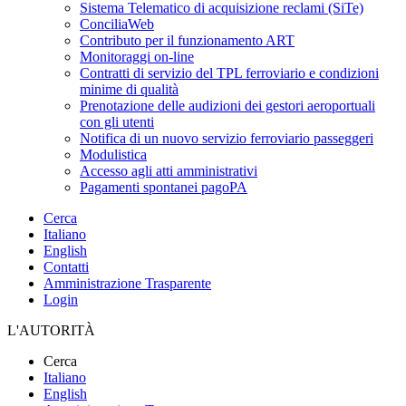
Sistema Telematico di acquisizione reclami (SiTe)
ConciliaWeb
Contributo per il funzionamento ART
Monitoraggi on-line
Contratti di servizio del TPL ferroviario e condizioni
minime di qualità
Prenotazione delle audizioni dei gestori aeroportuali
con gli utenti
Notifica di un nuovo servizio ferroviario passeggeri
Modulistica
Accesso agli atti amministrativi
Pagamenti spontanei pagoPA
Cerca
Italiano
English
Contatti
Amministrazione Trasparente
Login
L'AUTORITÀ
Cerca
Italiano
English