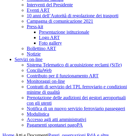
Interventi del Presidente
Eventi ART
10 anni dell’Autorità di regolazione dei trasporti
Campagna di comunicazione 2021
Press-kit
Presentazione istituzionale
Logo ART
Foto gallery
Bollettino ART
Notizie
Servizi on-line
Sistema Telematico di acquisizione reclami (SiTe)
ConciliaWeb
Contributo per il funzionamento ART
Monitoraggi on-line
Contratti di servizio del TPL ferroviario e condizioni
minime di qualità
Prenotazione delle audizioni dei gestori aeroportuali
con gli utenti
Notifica di un nuovo servizio ferroviario passeggeri
Modulistica
Accesso agli atti amministrativi
Pagamenti spontanei pagoPA
Home
Atti e Documenti
Pareri, osservazioni RdA e altre