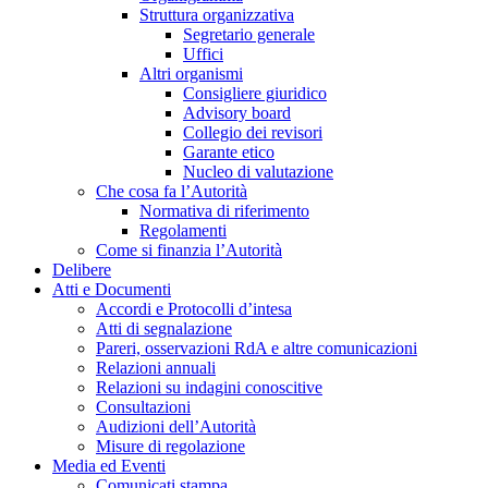
Struttura organizzativa
Segretario generale
Uffici
Altri organismi
Consigliere giuridico
Advisory board
Collegio dei revisori
Garante etico
Nucleo di valutazione
Che cosa fa l’Autorità
Normativa di riferimento
Regolamenti
Come si finanzia l’Autorità
Delibere
Atti e Documenti
Accordi e Protocolli d’intesa
Atti di segnalazione
Pareri, osservazioni RdA e altre comunicazioni
Relazioni annuali
Relazioni su indagini conoscitive
Consultazioni
Audizioni dell’Autorità
Misure di regolazione
Media ed Eventi
Comunicati stampa