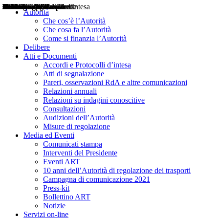
Delibere
Pareri
Consultazioni
Audizioni
Atti di Segnalazione
Accordi e Protocolli d'Intesa
Relazioni annuali
Misure di regolazione
Notizie
Comunicati Stampa
Bollettini ART
Convegni ART
Interviste del Presidente
Articoli in primo piano
Interventi del Presidente
2004
2005
2010
2013
2014
2015
2016
2017
2018
2019
202
2020
2021
2022
2023
2024
2025
2026
Aereo
Marittimo
Terrestre
Autorità
Che cos’è l’Autorità
Che cosa fa l’Autorità
Come si finanzia l’Autorità
Delibere
Atti e Documenti
Accordi e Protocolli d’intesa
Atti di segnalazione
Pareri, osservazioni RdA e altre comunicazioni
Relazioni annuali
Relazioni su indagini conoscitive
Consultazioni
Audizioni dell’Autorità
Misure di regolazione
Media ed Eventi
Comunicati stampa
Interventi del Presidente
Eventi ART
10 anni dell’Autorità di regolazione dei trasporti
Campagna di comunicazione 2021
Press-kit
Bollettino ART
Notizie
Servizi on-line