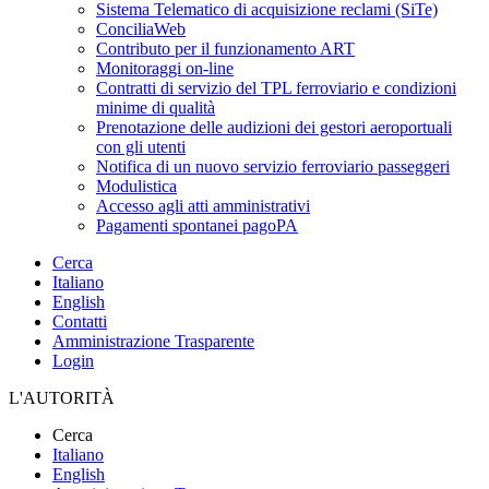
Sistema Telematico di acquisizione reclami (SiTe)
ConciliaWeb
Contributo per il funzionamento ART
Monitoraggi on-line
Contratti di servizio del TPL ferroviario e condizioni
minime di qualità
Prenotazione delle audizioni dei gestori aeroportuali
con gli utenti
Notifica di un nuovo servizio ferroviario passeggeri
Modulistica
Accesso agli atti amministrativi
Pagamenti spontanei pagoPA
Cerca
Italiano
English
Contatti
Amministrazione Trasparente
Login
L'AUTORITÀ
Cerca
Italiano
English