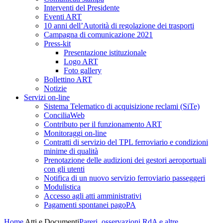
Interventi del Presidente
Eventi ART
10 anni dell’Autorità di regolazione dei trasporti
Campagna di comunicazione 2021
Press-kit
Presentazione istituzionale
Logo ART
Foto gallery
Bollettino ART
Notizie
Servizi on-line
Sistema Telematico di acquisizione reclami (SiTe)
ConciliaWeb
Contributo per il funzionamento ART
Monitoraggi on-line
Contratti di servizio del TPL ferroviario e condizioni
minime di qualità
Prenotazione delle audizioni dei gestori aeroportuali
con gli utenti
Notifica di un nuovo servizio ferroviario passeggeri
Modulistica
Accesso agli atti amministrativi
Pagamenti spontanei pagoPA
Home
Atti e Documenti
Pareri, osservazioni RdA e altre