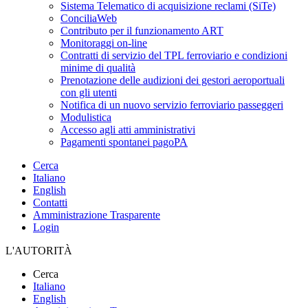
Sistema Telematico di acquisizione reclami (SiTe)
ConciliaWeb
Contributo per il funzionamento ART
Monitoraggi on-line
Contratti di servizio del TPL ferroviario e condizioni
minime di qualità
Prenotazione delle audizioni dei gestori aeroportuali
con gli utenti
Notifica di un nuovo servizio ferroviario passeggeri
Modulistica
Accesso agli atti amministrativi
Pagamenti spontanei pagoPA
Cerca
Italiano
English
Contatti
Amministrazione Trasparente
Login
L'AUTORITÀ
Cerca
Italiano
English