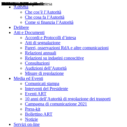
Delibere
Pareri
Consultazioni
Audizioni
Atti di Segnalazione
Accordi e Protocolli d'Intesa
Relazioni annuali
Misure di regolazione
Notizie
Comunicati Stampa
Bollettini ART
Convegni ART
Interviste del Presidente
Articoli in primo piano
Interventi del Presidente
2004
2005
2010
2013
2014
2015
2016
2017
2018
2019
202
2020
2021
2022
2023
2024
2025
2026
Aereo
Marittimo
Terrestre
Autorità
Che cos’è l’Autorità
Che cosa fa l’Autorità
Come si finanzia l’Autorità
Delibere
Atti e Documenti
Accordi e Protocolli d’intesa
Atti di segnalazione
Pareri, osservazioni RdA e altre comunicazioni
Relazioni annuali
Relazioni su indagini conoscitive
Consultazioni
Audizioni dell’Autorità
Misure di regolazione
Media ed Eventi
Comunicati stampa
Interventi del Presidente
Eventi ART
10 anni dell’Autorità di regolazione dei trasporti
Campagna di comunicazione 2021
Press-kit
Bollettino ART
Notizie
Servizi on-line