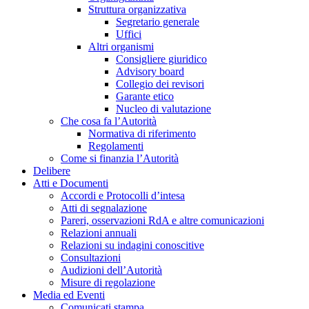
Struttura organizzativa
Segretario generale
Uffici
Altri organismi
Consigliere giuridico
Advisory board
Collegio dei revisori
Garante etico
Nucleo di valutazione
Che cosa fa l’Autorità
Normativa di riferimento
Regolamenti
Come si finanzia l’Autorità
Delibere
Atti e Documenti
Accordi e Protocolli d’intesa
Atti di segnalazione
Pareri, osservazioni RdA e altre comunicazioni
Relazioni annuali
Relazioni su indagini conoscitive
Consultazioni
Audizioni dell’Autorità
Misure di regolazione
Media ed Eventi
Comunicati stampa