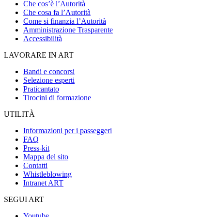
Che cos’è l’Autorità
Che cosa fa l’Autorità
Come si finanzia l’Autorità
Amministrazione Trasparente
Accessibilità
LAVORARE IN ART
Bandi e concorsi
Selezione esperti
Praticantato
Tirocini di formazione
UTILITÀ
Informazioni per i passeggeri
FAQ
Press-kit
Mappa del sito
Contatti
Whistleblowing
Intranet ART
SEGUI ART
Youtube